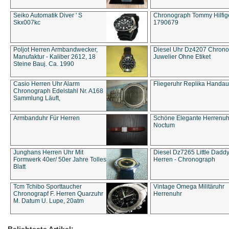
Seiko Automatik Diver ' S
Chronograph Tommy Hilfige
Skx007kc
1790679
Poljot Herren Armbandwecker,
Diesel Uhr Dz4207 Chron
Manufaktur - Kaliber 2612, 18
Juwelier Ohne Etiket
Steine Bauj. Ca. 1990
Casio Herren Uhr Alarm
Fliegeruhr Replika Handau
Chronograph Edelstahl Nr. A168
Sammlung Läuft,
Armbanduhr Für Herren
Schöne Elegante Herrenuh
Noctum
Junghans Herren Uhr Mit
Diesel Dz7265 Little Dadd
Formwerk 40er/ 50er Jahre Tolles
Herren - Chronograph
Blatt
Tcm Tchibo Sporttaucher
Vintage Omega Militäruhr
Chronograpf F. Herren Quarzuhr
Herrenuhr
M. Datum U. Lupe, 20atm