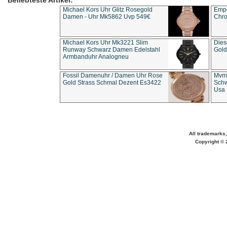
Beliebteste Artikel:
Michael Kors Uhr Glitz Rosegold
Empo
Damen - Uhr Mk5862 Uvp 549€
Chro
Michael Kors Uhr Mk3221 Slim
Dies
Runway Schwarz Damen Edelstahl
Gold
Armbanduhr Analogneu
Fossil Damenuhr / Damen Uhr Rose
Mvmt
Gold Strass Schmal Dezent Es3422
Schw
Usa 
All trademarks,
Copyright © 