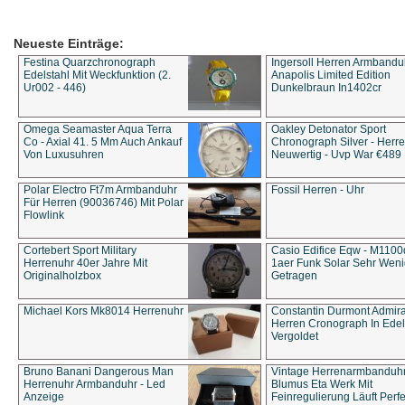
Neueste Einträge:
Festina Quarzchronograph
Ingersoll Herren Armbandu
Edelstahl Mit Weckfunktion (2.
Anapolis Limited Edition
Ur002 - 446)
Dunkelbraun In1402cr
Omega Seamaster Aqua Terra
Oakley Detonator Sport
Co - Axial 41. 5 Mm Auch Ankauf
Chronograph Silver - Herre
Von Luxusuhren
Neuwertig - Uvp War €489
Polar Electro Ft7m Armbanduhr
Fossil Herren - Uhr
Für Herren (90036746) Mit Polar
Flowlink
Cortebert Sport Military
Casio Edifice Eqw - M1100
Herrenuhr 40er Jahre Mit
1aer Funk Solar Sehr Wen
Originalholzbox
Getragen
Michael Kors Mk8014 Herrenuhr
Constantin Durmont Admira
Herren Cronograph In Edel
Vergoldet
Bruno Banani Dangerous Man
Vintage Herrenarmbanduh
Herrenuhr Armbanduhr - Led
Blumus Eta Werk Mit
Anzeige
Feinregulierung Läuft Perfe