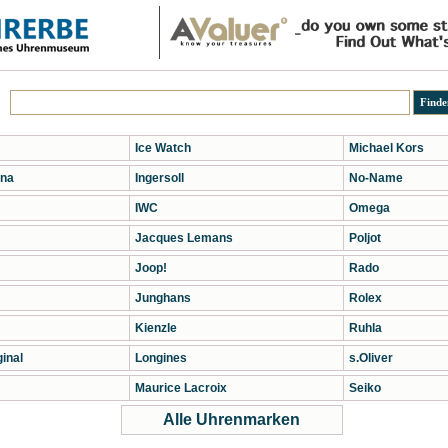
Ice Watch
Michael Kors
na
Ingersoll
No-Name
IWC
Omega
Jacques Lemans
Poljot
Joop!
Rado
Junghans
Rolex
Kienzle
Ruhla
inal
Longines
s.Oliver
Maurice Lacroix
Seiko
Alle Uhrenmarken