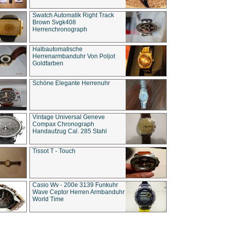
Swatch Automatik Right Track
Brown Svgk408
Herrenchronograph
Halbautomatische
Herrenarmbanduhr Von Poljot
Goldfarben
Schöne Elegante Herrenuhr
Vintage Universal Geneve
Compax Chronograph
Handaufzug Cal. 285 Stahl
Tissot T - Touch
Casio Wv - 200e 3139 Funkuhr
Wave Ceptor Herren Armbanduhr
World Time