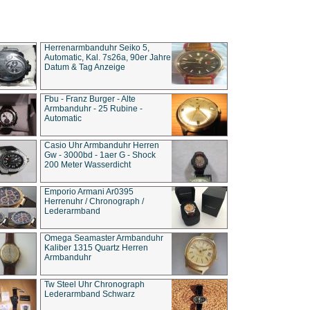
Herrenarmbanduhr Seiko 5,
Automatic, Kal. 7s26a, 90er Jahre
Datum & Tag Anzeige
Fbu - Franz Burger - Alte
Armbanduhr - 25 Rubine -
Automatic
Casio Uhr Armbanduhr Herren
Gw - 3000bd - 1aer G - Shock
200 Meter Wasserdicht
Emporio Armani Ar0395
Herrenuhr / Chronograph /
Lederarmband
Omega Seamaster Armbanduhr
Kaliber 1315 Quartz Herren
Armbanduhr
Tw Steel Uhr Chronograph
Lederarmband Schwarz