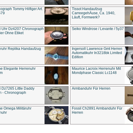
ograph Tommy Hilfiger Art.
Tissot Handaufzug
679
CarreegehÄuse, Ca. 1940,
Läuft, Formwerk?
l Uhr Dz4207 Chronograph
Seiko Windrose / Levante / 5y37
ier Ohne Etiket
eruhr Replika Handaufzug
Ingersoll Lawrence Gmt Herren
Automatikuhr In3218bk Limited
Edition
e Elegante Herrenuhr
Maurice Lacroix Herrenuhr Mit
um
Mondphase Classic Lc1148
l Dz7265 Little Daddy
Armbanduhr Für Herren
n - Chronograph
ge Omega Militäruhr
Fossil Ch2891 Armbanduhr Für
nuhr
Herren