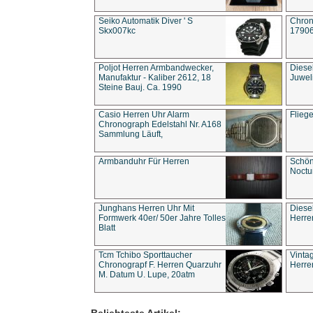
Seiko Automatik Diver ' S
Chron
Skx007kc
1790
Poljot Herren Armbandwecker,
Diese
Manufaktur - Kaliber 2612, 18
Juwel
Steine Bauj. Ca. 1990
Casio Herren Uhr Alarm
Flieg
Chronograph Edelstahl Nr. A168
Sammlung Läuft,
Armbanduhr Für Herren
Schön
Noct
Junghans Herren Uhr Mit
Diese
Formwerk 40er/ 50er Jahre Tolles
Herre
Blatt
Tcm Tchibo Sporttaucher
Vinta
Chronograpf F. Herren Quarzuhr
Herre
M. Datum U. Lupe, 20atm