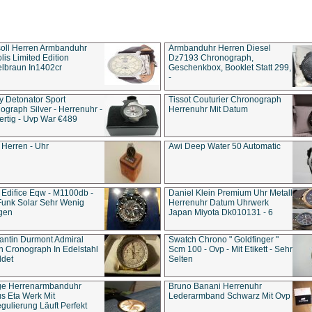
soll Herren Armbanduhr
Armbanduhr Herren Diesel
is Limited Edition
Dz7193 Chro­no­graph,
lbraun In1402cr
Geschenkbox, Booklet Statt 299,
-
y Detonator Sport
Tissot Couturier Chronograph
ograph Silver - Herrenuhr -
Herrenuhr Mit Datum
rtig - Uvp War €489
 Herren - Uhr
Awi Deep Water 50 Automatic
 Edifice Eqw - M1100db -
Daniel Klein Premium Uhr Metall
Funk Solar Sehr Wenig
Herrenuhr Datum Uhrwerk
gen
Japan Miyota Dk010131 - 6
antin Durmont Admiral
Swatch Chrono " Goldfinger "
n Cronograph In Edelstahl
Scm 100 - Ovp - Mit Etikett - Sehr
ldet
Selten
ge Herrenarmbanduhr
Bruno Banani Herrenuhr
s Eta Werk Mit
Lederarmband Schwarz Mit Ovp
gulierung Läuft Perfekt