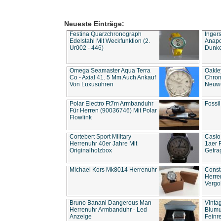
Neueste Einträge:
Festina Quarzchronograph
Inger
Edelstahl Mit Weckfunktion (2.
Anapol
Ur002 - 446)
Dunke
Omega Seamaster Aqua Terra
Oakle
Co - Axial 41. 5 Mm Auch Ankauf
Chron
Von Luxusuhren
Neuwe
Polar Electro Ft7m Armbanduhr
Fossil
Für Herren (90036746) Mit Polar
Flowlink
Cortebert Sport Military
Casio
Herrenuhr 40er Jahre Mit
1aer 
Originalholzbox
Getra
Michael Kors Mk8014 Herrenuhr
Const
Herre
Vergo
Bruno Banani Dangerous Man
Vinta
Herrenuhr Armbanduhr - Led
Blumu
Anzeige
Feinre