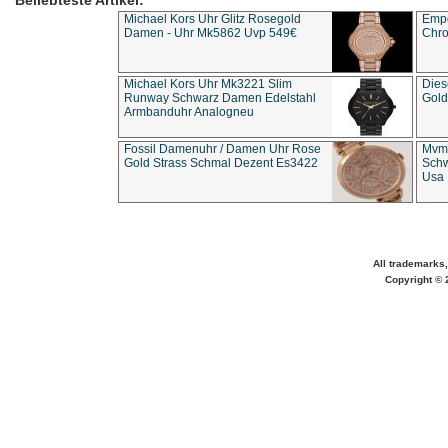
Beliebteste Artikel:
Michael Kors Uhr Glitz Rosegold
Empo
Damen - Uhr Mk5862 Uvp 549€
Chro
Michael Kors Uhr Mk3221 Slim
Dies
Runway Schwarz Damen Edelstahl
Gold
Armbanduhr Analogneu
Fossil Damenuhr / Damen Uhr Rose
Mvmt
Gold Strass Schmal Dezent Es3422
Schw
Usa 
All trademarks,
Copyright © 