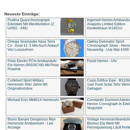
Neueste Einträge:
Festina Quarzchronograph
Ingersoll Herren Armbandu
Edelstahl Mit Weckfunktion (2.
Anapolis Limited Edition
Ur002 - 446)
Dunkelbraun In1402cr
Omega Seamaster Aqua Terra
Oakley Detonator Sport
Co - Axial 41. 5 Mm Auch Ankauf
Chronograph Silver - Herre
Von Luxusuhren
Neuwertig - Uvp War €489
Polar Electro Ft7m Armbanduhr
Fossil Herren - Uhr
Für Herren (90036746) Mit Polar
Flowlink
Cortebert Sport Military
Casio Edifice Eqw - M1100
Herrenuhr 40er Jahre Mit
1aer Funk Solar Sehr Wen
Originalholzbox
Getragen
Michael Kors Mk8014 Herrenuhr
Constantin Durmont Admira
Herren Cronograph In Edel
Vergoldet
Bruno Banani Dangerous Man
Vintage Herrenarmbanduh
Herrenuhr Armbanduhr - Led
Blumus Eta Werk Mit
Anzeige
Feinregulierung Läuft Perfe