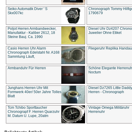
Seiko Automatik Diver ' S
Chronograph Tommy Hilfige
Skx007kc
1790679
Poljot Herren Armbandwecker,
Diesel Uhr Dz4207 Chron
Manufaktur - Kaliber 2612, 18
Juwelier Ohne Etiket
Steine Bauj. Ca. 1990
Casio Herren Uhr Alarm
Fliegeruhr Replika Handau
Chronograph Edelstahl Nr. A168
Sammlung Läuft,
Armbanduhr Für Herren
Schöne Elegante Herrenuh
Noctum
Junghans Herren Uhr Mit
Diesel Dz7265 Little Dadd
Formwerk 40er/ 50er Jahre Tolles
Herren - Chronograph
Blatt
Tcm Tchibo Sporttaucher
Vintage Omega Militäruhr
Chronograpf F. Herren Quarzuhr
Herrenuhr
M. Datum U. Lupe, 20atm