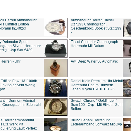
soll Herren Armbanduhr
Armbanduhr Herren Diesel
is Limited Edition
Dz7193 Chro­no­graph,
lbraun In1402cr
Geschenkbox, Booklet Statt 299,
-
y Detonator Sport
Tissot Couturier Chronograph
ograph Silver - Herrenuhr -
Herrenuhr Mit Datum
rtig - Uvp War €489
 Herren - Uhr
Awi Deep Water 50 Automatic
 Edifice Eqw - M1100db -
Daniel Klein Premium Uhr Metall
Funk Solar Sehr Wenig
Herrenuhr Datum Uhrwerk
gen
Japan Miyota Dk010131 - 6
antin Durmont Admiral
Swatch Chrono " Goldfinger "
n Cronograph In Edelstahl
Scm 100 - Ovp - Mit Etikett - Sehr
ldet
Selten
ge Herrenarmbanduhr
Bruno Banani Herrenuhr
s Eta Werk Mit
Lederarmband Schwarz Mit Ovp
gulierung Läuft Perfekt