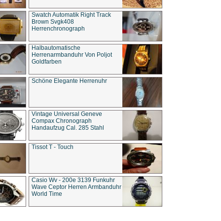
Swatch Automatik Right Track
Brown Svgk408
Herrenchronograph
Halbautomatische
Herrenarmbanduhr Von Poljot
Goldfarben
Schöne Elegante Herrenuhr
Vintage Universal Geneve
Compax Chronograph
Handaufzug Cal. 285 Stahl
Tissot T - Touch
Casio Wv - 200e 3139 Funkuhr
Wave Ceptor Herren Armbanduhr
World Time