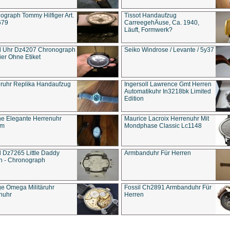
ograph Tommy Hilfiger Art.
Tissot Handaufzug
679
CarreegehÄuse, Ca. 1940,
Läuft, Formwerk?
l Uhr Dz4207 Chronograph
Seiko Windrose / Levante / 5y37
ier Ohne Etiket
eruhr Replika Handaufzug
Ingersoll Lawrence Gmt Herren
Automatikuhr In3218bk Limited
Edition
e Elegante Herrenuhr
Maurice Lacroix Herrenuhr Mit
um
Mondphase Classic Lc1148
l Dz7265 Little Daddy
Armbanduhr Für Herren
n - Chronograph
ge Omega Militäruhr
Fossil Ch2891 Armbanduhr Für
nuhr
Herren