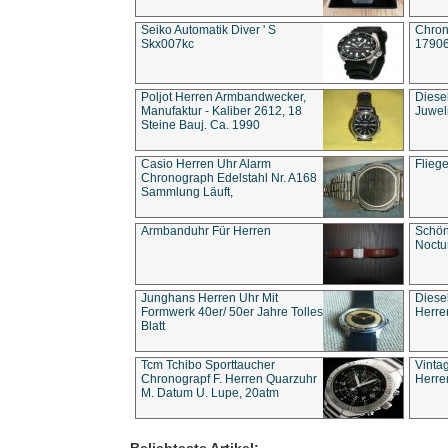
Seiko Automatik Diver ' S
Chron
Skx007kc
1790
Poljot Herren Armbandwecker,
Diese
Manufaktur - Kaliber 2612, 18
Juwel
Steine Bauj. Ca. 1990
Casio Herren Uhr Alarm
Flieg
Chronograph Edelstahl Nr. A168
Sammlung Läuft,
Armbanduhr Für Herren
Schön
Noct
Junghans Herren Uhr Mit
Diese
Formwerk 40er/ 50er Jahre Tolles
Herre
Blatt
Tcm Tchibo Sporttaucher
Vinta
Chronograpf F. Herren Quarzuhr
Herre
M. Datum U. Lupe, 20atm