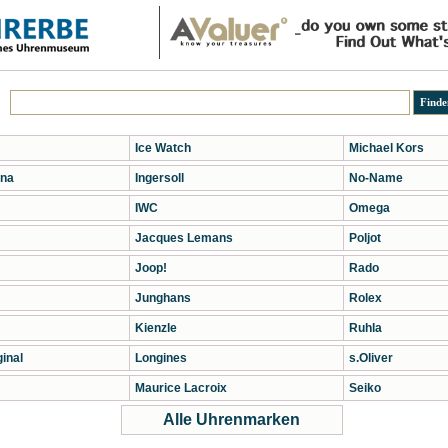
Ice Watch
Michael Kors
na
Ingersoll
No-Name
IWC
Omega
Jacques Lemans
Poljot
Joop!
Rado
Junghans
Rolex
Kienzle
Ruhla
inal
Longines
s.Oliver
Maurice Lacroix
Seiko
Alle Uhrenmarken