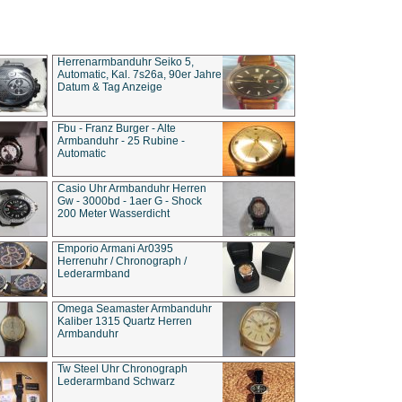
Herrenarmbanduhr Seiko 5,
Automatic, Kal. 7s26a, 90er Jahre
Datum & Tag Anzeige
Fbu - Franz Burger - Alte
Armbanduhr - 25 Rubine -
Automatic
Casio Uhr Armbanduhr Herren
Gw - 3000bd - 1aer G - Shock
200 Meter Wasserdicht
Emporio Armani Ar0395
Herrenuhr / Chronograph /
Lederarmband
Omega Seamaster Armbanduhr
Kaliber 1315 Quartz Herren
Armbanduhr
Tw Steel Uhr Chronograph
Lederarmband Schwarz