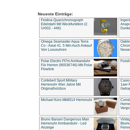
Neueste Einträge:
Festina Quarzchronograph
Inger
Edelstahl Mit Weckfunktion (2.
Anapol
Ur002 - 446)
Dunke
Omega Seamaster Aqua Terra
Oakle
Co - Axial 41. 5 Mm Auch Ankauf
Chron
Von Luxusuhren
Neuwe
Polar Electro Ft7m Armbanduhr
Fossil
Für Herren (90036746) Mit Polar
Flowlink
Cortebert Sport Military
Casio
Herrenuhr 40er Jahre Mit
1aer 
Originalholzbox
Getra
Michael Kors Mk8014 Herrenuhr
Const
Herre
Vergo
Bruno Banani Dangerous Man
Vinta
Herrenuhr Armbanduhr - Led
Blumu
Anzeige
Feinre