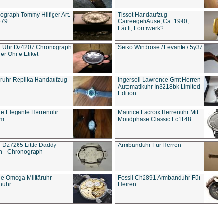
ograph Tommy Hilfiger Art.
Tissot Handaufzug
679
CarreegehÄuse, Ca. 1940,
Läuft, Formwerk?
l Uhr Dz4207 Chronograph
Seiko Windrose / Levante / 5y37
ier Ohne Etiket
eruhr Replika Handaufzug
Ingersoll Lawrence Gmt Herren
Automatikuhr In3218bk Limited
Edition
e Elegante Herrenuhr
Maurice Lacroix Herrenuhr Mit
um
Mondphase Classic Lc1148
l Dz7265 Little Daddy
Armbanduhr Für Herren
n - Chronograph
ge Omega Militäruhr
Fossil Ch2891 Armbanduhr Für
nuhr
Herren