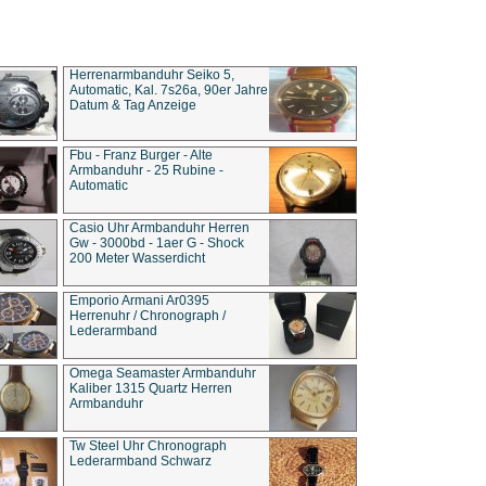
Herrenarmbanduhr Seiko 5,
Automatic, Kal. 7s26a, 90er Jahre
Datum & Tag Anzeige
Fbu - Franz Burger - Alte
Armbanduhr - 25 Rubine -
Automatic
Casio Uhr Armbanduhr Herren
Gw - 3000bd - 1aer G - Shock
200 Meter Wasserdicht
Emporio Armani Ar0395
Herrenuhr / Chronograph /
Lederarmband
Omega Seamaster Armbanduhr
Kaliber 1315 Quartz Herren
Armbanduhr
Tw Steel Uhr Chronograph
Lederarmband Schwarz