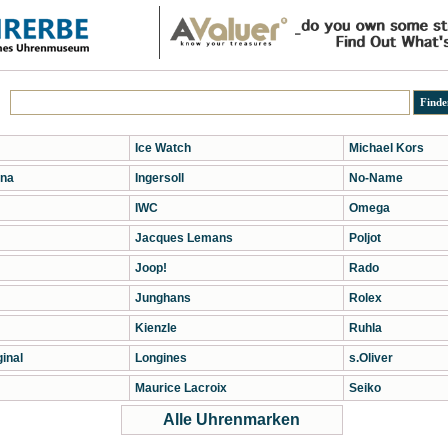
Ice Watch
Michael Kors
na
Ingersoll
No-Name
IWC
Omega
Jacques Lemans
Poljot
Joop!
Rado
Junghans
Rolex
Kienzle
Ruhla
inal
Longines
s.Oliver
Maurice Lacroix
Seiko
Alle Uhrenmarken