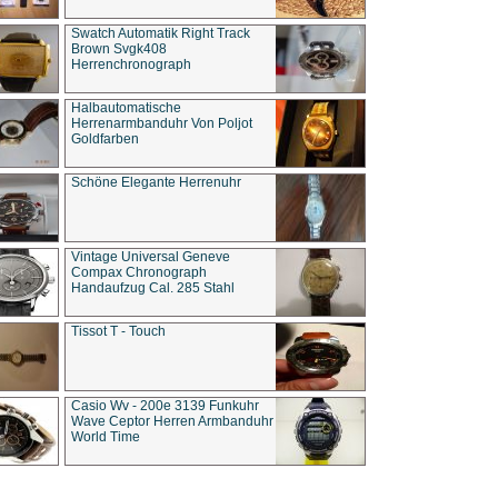
Swatch Automatik Right Track
Brown Svgk408
Herrenchronograph
Halbautomatische
Herrenarmbanduhr Von Poljot
Goldfarben
Schöne Elegante Herrenuhr
Vintage Universal Geneve
Compax Chronograph
Handaufzug Cal. 285 Stahl
Tissot T - Touch
Casio Wv - 200e 3139 Funkuhr
Wave Ceptor Herren Armbanduhr
World Time