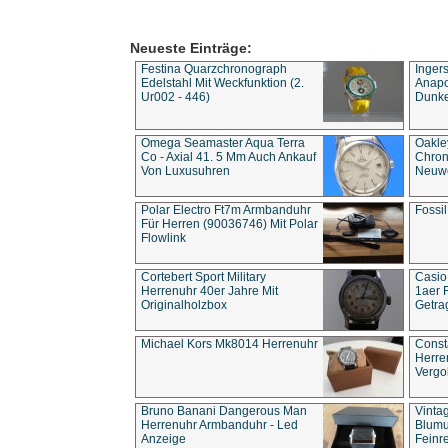
Neueste Einträge:
Festina Quarzchronograph
Inger
Edelstahl Mit Weckfunktion (2.
Anapol
Ur002 - 446)
Dunke
Omega Seamaster Aqua Terra
Oakle
Co - Axial 41. 5 Mm Auch Ankauf
Chron
Von Luxusuhren
Neuwe
Polar Electro Ft7m Armbanduhr
Fossil
Für Herren (90036746) Mit Polar
Flowlink
Cortebert Sport Military
Casio
Herrenuhr 40er Jahre Mit
1aer 
Originalholzbox
Getra
Michael Kors Mk8014 Herrenuhr
Const
Herre
Vergo
Bruno Banani Dangerous Man
Vinta
Herrenuhr Armbanduhr - Led
Blumu
Anzeige
Feinre