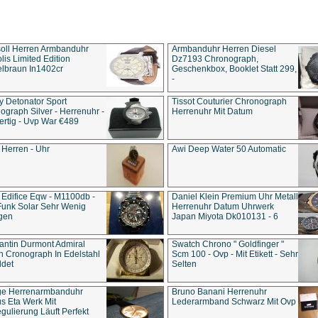
soll Herren Armbanduhr
Armbanduhr Herren Diesel
is Limited Edition
Dz7193 Chro­no­graph,
lbraun In1402cr
Geschenkbox, Booklet Statt 299,
-
y Detonator Sport
Tissot Couturier Chronograph
ograph Silver - Herrenuhr -
Herrenuhr Mit Datum
rtig - Uvp War €489
 Herren - Uhr
Awi Deep Water 50 Automatic
 Edifice Eqw - M1100db -
Daniel Klein Premium Uhr Metall
Funk Solar Sehr Wenig
Herrenuhr Datum Uhrwerk
gen
Japan Miyota Dk010131 - 6
antin Durmont Admiral
Swatch Chrono " Goldfinger "
n Cronograph In Edelstahl
Scm 100 - Ovp - Mit Etikett - Sehr
ldet
Selten
ge Herrenarmbanduhr
Bruno Banani Herrenuhr
s Eta Werk Mit
Lederarmband Schwarz Mit Ovp
gulierung Läuft Perfekt