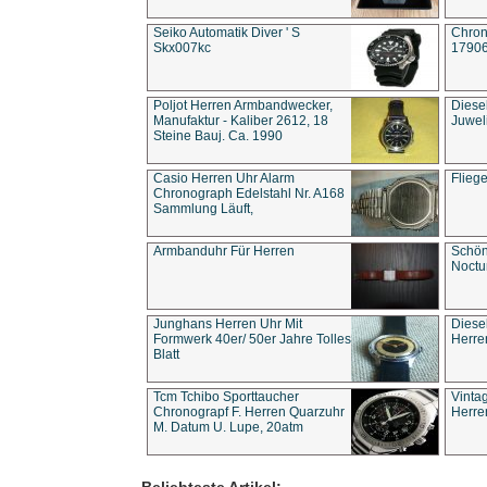
Seiko Automatik Diver ' S
Chron
Skx007kc
1790
Poljot Herren Armbandwecker,
Diese
Manufaktur - Kaliber 2612, 18
Juwel
Steine Bauj. Ca. 1990
Casio Herren Uhr Alarm
Flieg
Chronograph Edelstahl Nr. A168
Sammlung Läuft,
Armbanduhr Für Herren
Schön
Noct
Junghans Herren Uhr Mit
Diese
Formwerk 40er/ 50er Jahre Tolles
Herre
Blatt
Tcm Tchibo Sporttaucher
Vinta
Chronograpf F. Herren Quarzuhr
Herre
M. Datum U. Lupe, 20atm