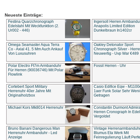
Neueste Einträge:
Festina Quarzchronograph
Ingersoll Herren Armbandu
Edelstahl Mit Weckfunktion (2.
Anapolis Limited Edition
Ur002 - 446)
Dunkelbraun In1402cr
Omega Seamaster Aqua Terra
Oakley Detonator Sport
Co - Axial 41. 5 Mm Auch Ankauf
Chronograph Silver - Herre
Von Luxusuhren
Neuwertig - Uvp War €489
Polar Electro Ft7m Armbanduhr
Fossil Herren - Uhr
Für Herren (90036746) Mit Polar
Flowlink
Cortebert Sport Military
Casio Edifice Eqw - M1100
Herrenuhr 40er Jahre Mit
1aer Funk Solar Sehr Wen
Originalholzbox
Getragen
Michael Kors Mk8014 Herrenuhr
Constantin Durmont Admira
Herren Cronograph In Edel
Vergoldet
Bruno Banani Dangerous Man
Vintage Herrenarmbanduh
Herrenuhr Armbanduhr - Led
Blumus Eta Werk Mit
Anzeige
Feinregulierung Läuft Perfe