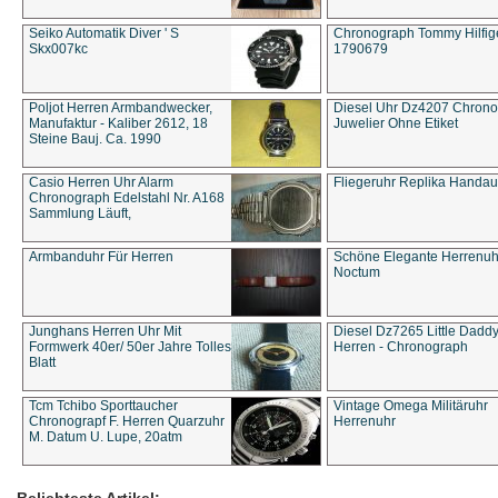
Seiko Automatik Diver ' S
Chronograph Tommy Hilfige
Skx007kc
1790679
Poljot Herren Armbandwecker,
Diesel Uhr Dz4207 Chron
Manufaktur - Kaliber 2612, 18
Juwelier Ohne Etiket
Steine Bauj. Ca. 1990
Casio Herren Uhr Alarm
Fliegeruhr Replika Handau
Chronograph Edelstahl Nr. A168
Sammlung Läuft,
Armbanduhr Für Herren
Schöne Elegante Herrenuh
Noctum
Junghans Herren Uhr Mit
Diesel Dz7265 Little Dadd
Formwerk 40er/ 50er Jahre Tolles
Herren - Chronograph
Blatt
Tcm Tchibo Sporttaucher
Vintage Omega Militäruhr
Chronograpf F. Herren Quarzuhr
Herrenuhr
M. Datum U. Lupe, 20atm