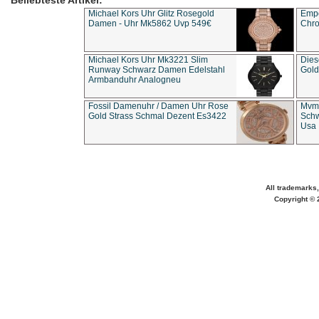
Beliebteste Artikel:
Michael Kors Uhr Glitz Rosegold
Empo
Damen - Uhr Mk5862 Uvp 549€
Chro
Michael Kors Uhr Mk3221 Slim
Dies
Runway Schwarz Damen Edelstahl
Gold
Armbanduhr Analogneu
Fossil Damenuhr / Damen Uhr Rose
Mvmt
Gold Strass Schmal Dezent Es3422
Schw
Usa 
All trademarks,
Copyright © 