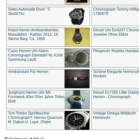
Seiko Automatik Diver ' S
Chronograph Tommy Hilfige
Skx007kc
1790679
Poljot Herren Armbandwecker,
Diesel Uhr Dz4207 Chron
Manufaktur - Kaliber 2612, 18
Juwelier Ohne Etiket
Steine Bauj. Ca. 1990
Casio Herren Uhr Alarm
Fliegeruhr Replika Handau
Chronograph Edelstahl Nr. A168
Sammlung Läuft,
Armbanduhr Für Herren
Schöne Elegante Herrenuh
Noctum
Junghans Herren Uhr Mit
Diesel Dz7265 Little Dadd
Formwerk 40er/ 50er Jahre Tolles
Herren - Chronograph
Blatt
Tcm Tchibo Sporttaucher
Vintage Omega Militäruhr
Chronograpf F. Herren Quarzuhr
Herrenuhr
M. Datum U. Lupe, 20atm