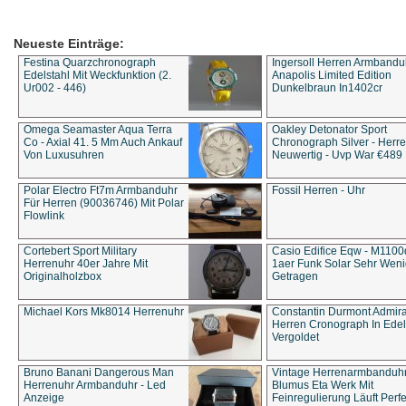
Neueste Einträge:
Festina Quarzchronograph
Ingersoll Herren Armbandu
Edelstahl Mit Weckfunktion (2.
Anapolis Limited Edition
Ur002 - 446)
Dunkelbraun In1402cr
Omega Seamaster Aqua Terra
Oakley Detonator Sport
Co - Axial 41. 5 Mm Auch Ankauf
Chronograph Silver - Herre
Von Luxusuhren
Neuwertig - Uvp War €489
Polar Electro Ft7m Armbanduhr
Fossil Herren - Uhr
Für Herren (90036746) Mit Polar
Flowlink
Cortebert Sport Military
Casio Edifice Eqw - M1100
Herrenuhr 40er Jahre Mit
1aer Funk Solar Sehr Wen
Originalholzbox
Getragen
Michael Kors Mk8014 Herrenuhr
Constantin Durmont Admira
Herren Cronograph In Edel
Vergoldet
Bruno Banani Dangerous Man
Vintage Herrenarmbanduh
Herrenuhr Armbanduhr - Led
Blumus Eta Werk Mit
Anzeige
Feinregulierung Läuft Perfe