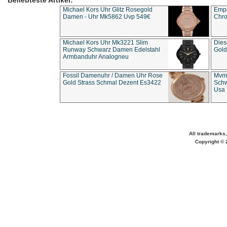
Beliebteste Artikel:
Michael Kors Uhr Glitz Rosegold
Empo
Damen - Uhr Mk5862 Uvp 549€
Chro
Michael Kors Uhr Mk3221 Slim
Dies
Runway Schwarz Damen Edelstahl
Gold
Armbanduhr Analogneu
Fossil Damenuhr / Damen Uhr Rose
Mvmt
Gold Strass Schmal Dezent Es3422
Schw
Usa 
All trademarks,
Copyright © 