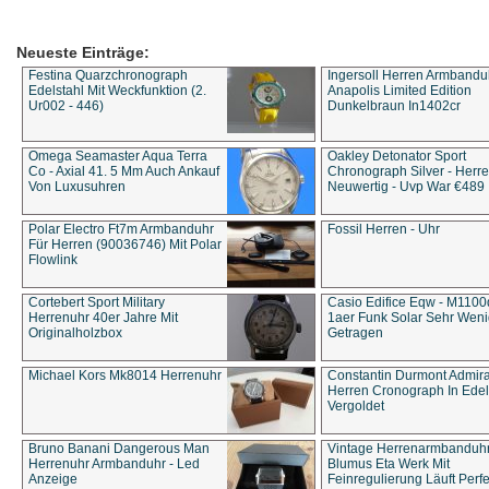
Neueste Einträge:
Festina Quarzchronograph
Ingersoll Herren Armbandu
Edelstahl Mit Weckfunktion (2.
Anapolis Limited Edition
Ur002 - 446)
Dunkelbraun In1402cr
Omega Seamaster Aqua Terra
Oakley Detonator Sport
Co - Axial 41. 5 Mm Auch Ankauf
Chronograph Silver - Herre
Von Luxusuhren
Neuwertig - Uvp War €489
Polar Electro Ft7m Armbanduhr
Fossil Herren - Uhr
Für Herren (90036746) Mit Polar
Flowlink
Cortebert Sport Military
Casio Edifice Eqw - M1100
Herrenuhr 40er Jahre Mit
1aer Funk Solar Sehr Wen
Originalholzbox
Getragen
Michael Kors Mk8014 Herrenuhr
Constantin Durmont Admira
Herren Cronograph In Edel
Vergoldet
Bruno Banani Dangerous Man
Vintage Herrenarmbanduh
Herrenuhr Armbanduhr - Led
Blumus Eta Werk Mit
Anzeige
Feinregulierung Läuft Perfe