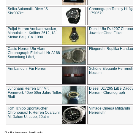
Seiko Automatik Diver ' S
Chronograph Tommy Hilfige
Skx007kc
1790679
Poljot Herren Armbandwecker,
Diesel Uhr Dz4207 Chron
Manufaktur - Kaliber 2612, 18
Juwelier Ohne Etiket
Steine Bauj. Ca. 1990
Casio Herren Uhr Alarm
Fliegeruhr Replika Handau
Chronograph Edelstahl Nr. A168
Sammlung Läuft,
Armbanduhr Für Herren
Schöne Elegante Herrenuh
Noctum
Junghans Herren Uhr Mit
Diesel Dz7265 Little Dadd
Formwerk 40er/ 50er Jahre Tolles
Herren - Chronograph
Blatt
Tcm Tchibo Sporttaucher
Vintage Omega Militäruhr
Chronograpf F. Herren Quarzuhr
Herrenuhr
M. Datum U. Lupe, 20atm