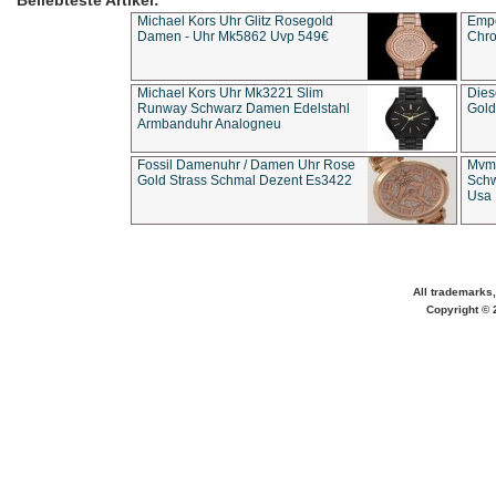
Beliebteste Artikel:
Michael Kors Uhr Glitz Rosegold
Empo
Damen - Uhr Mk5862 Uvp 549€
Chro
Michael Kors Uhr Mk3221 Slim
Dies
Runway Schwarz Damen Edelstahl
Gold
Armbanduhr Analogneu
Fossil Damenuhr / Damen Uhr Rose
Mvmt
Gold Strass Schmal Dezent Es3422
Schw
Usa 
All trademarks,
Copyright © 