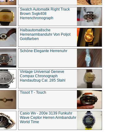
Swatch Automatik Right Track
Brown Svgk408
Herrenchronograph
Halbautomatische
Herrenarmbanduhr Von Poljot
Goldfarben
Schöne Elegante Herrenuhr
Vintage Universal Geneve
Compax Chronograph
Handaufzug Cal. 285 Stahl
Tissot T - Touch
Casio Wv - 200e 3139 Funkuhr
Wave Ceptor Herren Armbanduhr
World Time