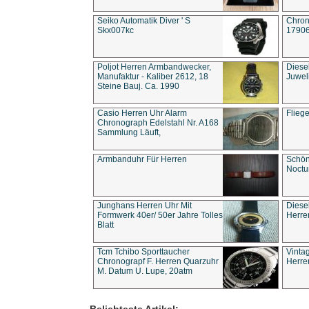
Seiko Automatik Diver ' S
Chron
Skx007kc
1790
Poljot Herren Armbandwecker,
Diese
Manufaktur - Kaliber 2612, 18
Juwel
Steine Bauj. Ca. 1990
Casio Herren Uhr Alarm
Flieg
Chronograph Edelstahl Nr. A168
Sammlung Läuft,
Armbanduhr Für Herren
Schön
Noct
Junghans Herren Uhr Mit
Diese
Formwerk 40er/ 50er Jahre Tolles
Herre
Blatt
Tcm Tchibo Sporttaucher
Vinta
Chronograpf F. Herren Quarzuhr
Herre
M. Datum U. Lupe, 20atm