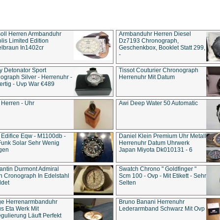
soll Herren Armbanduhr
Armbanduhr Herren Diesel
is Limited Edition
Dz7193 Chro­no­graph,
lbraun In1402cr
Geschenkbox, Booklet Statt 299,
-
y Detonator Sport
Tissot Couturier Chronograph
ograph Silver - Herrenuhr -
Herrenuhr Mit Datum
rtig - Uvp War €489
 Herren - Uhr
Awi Deep Water 50 Automatic
 Edifice Eqw - M1100db -
Daniel Klein Premium Uhr Metall
Funk Solar Sehr Wenig
Herrenuhr Datum Uhrwerk
gen
Japan Miyota Dk010131 - 6
antin Durmont Admiral
Swatch Chrono " Goldfinger "
n Cronograph In Edelstahl
Scm 100 - Ovp - Mit Etikett - Sehr
ldet
Selten
ge Herrenarmbanduhr
Bruno Banani Herrenuhr
s Eta Werk Mit
Lederarmband Schwarz Mit Ovp
gulierung Läuft Perfekt