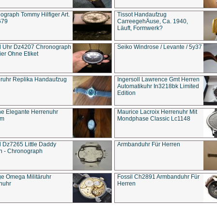
ograph Tommy Hilfiger Art.
Tissot Handaufzug
679
CarreegehÄuse, Ca. 1940,
Läuft, Formwerk?
l Uhr Dz4207 Chronograph
Seiko Windrose / Levante / 5y37
ier Ohne Etiket
eruhr Replika Handaufzug
Ingersoll Lawrence Gmt Herren
Automatikuhr In3218bk Limited
Edition
e Elegante Herrenuhr
Maurice Lacroix Herrenuhr Mit
um
Mondphase Classic Lc1148
l Dz7265 Little Daddy
Armbanduhr Für Herren
n - Chronograph
ge Omega Militäruhr
Fossil Ch2891 Armbanduhr Für
nuhr
Herren