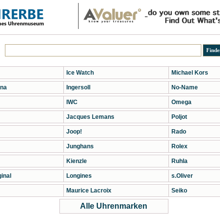
Ice Watch
Michael Kors
na
Ingersoll
No-Name
IWC
Omega
Jacques Lemans
Poljot
Joop!
Rado
Junghans
Rolex
Kienzle
Ruhla
inal
Longines
s.Oliver
Maurice Lacroix
Seiko
Alle Uhrenmarken