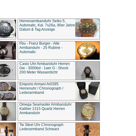
Herrenarmbanduhr Seiko 5,
Automatic, Kal. 7s26a, 90er Jahre
Datum & Tag Anzeige
Fbu - Franz Burger - Alte
Armbanduhr - 25 Rubine -
Automatic
Casio Uhr Armbanduhr Herren
Gw - 3000bd - 1aer G - Shock
200 Meter Wasserdicht
Emporio Armani Ar0395
Herrenuhr / Chronograph /
Lederarmband
Omega Seamaster Armbanduhr
Kaliber 1315 Quartz Herren
Armbanduhr
Tw Steel Uhr Chronograph
Lederarmband Schwarz