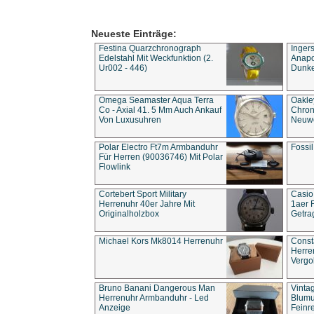
Neueste Einträge:
Festina Quarzchronograph
Inger
Edelstahl Mit Weckfunktion (2.
Anapol
Ur002 - 446)
Dunke
Omega Seamaster Aqua Terra
Oakle
Co - Axial 41. 5 Mm Auch Ankauf
Chron
Von Luxusuhren
Neuwe
Polar Electro Ft7m Armbanduhr
Fossil
Für Herren (90036746) Mit Polar
Flowlink
Cortebert Sport Military
Casio
Herrenuhr 40er Jahre Mit
1aer 
Originalholzbox
Getra
Michael Kors Mk8014 Herrenuhr
Const
Herre
Vergo
Bruno Banani Dangerous Man
Vinta
Herrenuhr Armbanduhr - Led
Blumu
Anzeige
Feinre