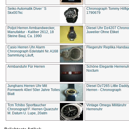
Seiko Automatik Diver ' S
Chronograph Tommy Hilfige
Skx007kc
1790679
Poljot Herren Armbandwecker,
Diesel Uhr Dz4207 Chron
Manufaktur - Kaliber 2612, 18
Juwelier Ohne Etiket
Steine Bauj. Ca. 1990
Casio Herren Uhr Alarm
Fliegeruhr Replika Handau
Chronograph Edelstahl Nr. A168
Sammlung Läuft,
Armbanduhr Für Herren
Schöne Elegante Herrenuh
Noctum
Junghans Herren Uhr Mit
Diesel Dz7265 Little Dadd
Formwerk 40er/ 50er Jahre Tolles
Herren - Chronograph
Blatt
Tcm Tchibo Sporttaucher
Vintage Omega Militäruhr
Chronograpf F. Herren Quarzuhr
Herrenuhr
M. Datum U. Lupe, 20atm