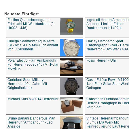
Neueste Einträge:
Festina Quarzchronograph
Ingersoll Herren Armbandu
Edelstahl Mit Weckfunktion (2.
Anapolis Limited Edition
Ur002 - 446)
Dunkelbraun In1402cr
Omega Seamaster Aqua Terra
Oakley Detonator Sport
Co - Axial 41. 5 Mm Auch Ankauf
Chronograph Silver - Herre
Von Luxusuhren
Neuwertig - Uvp War €489
Polar Electro Ft7m Armbanduhr
Fossil Herren - Uhr
Für Herren (90036746) Mit Polar
Flowlink
Cortebert Sport Military
Casio Edifice Eqw - M1100
Herrenuhr 40er Jahre Mit
1aer Funk Solar Sehr Wen
Originalholzbox
Getragen
Michael Kors Mk8014 Herrenuhr
Constantin Durmont Admira
Herren Cronograph In Edel
Vergoldet
Bruno Banani Dangerous Man
Vintage Herrenarmbanduh
Herrenuhr Armbanduhr - Led
Blumus Eta Werk Mit
Anzeige
Feinregulierung Läuft Perfe