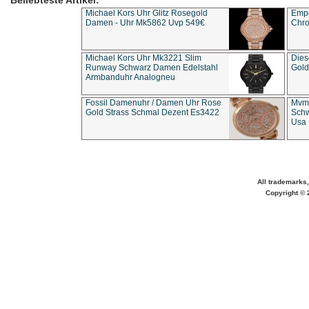
Beliebteste Artikel:
Michael Kors Uhr Glitz Rosegold
Empo
Damen - Uhr Mk5862 Uvp 549€
Chro
Michael Kors Uhr Mk3221 Slim
Dies
Runway Schwarz Damen Edelstahl
Gold
Armbanduhr Analogneu
Fossil Damenuhr / Damen Uhr Rose
Mvmt
Gold Strass Schmal Dezent Es3422
Schw
Usa 
All trademarks,
Copyright © 