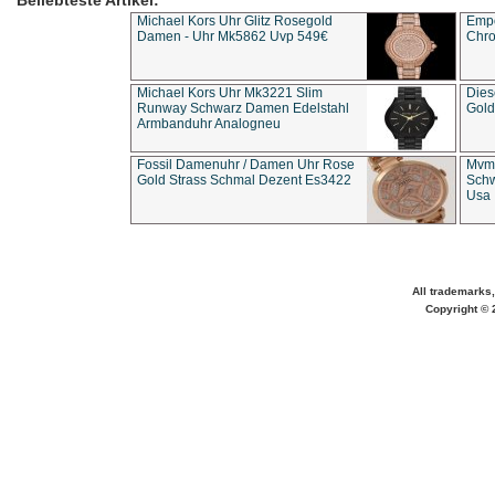
Beliebteste Artikel:
Michael Kors Uhr Glitz Rosegold
Empo
Damen - Uhr Mk5862 Uvp 549€
Chro
Michael Kors Uhr Mk3221 Slim
Dies
Runway Schwarz Damen Edelstahl
Gold
Armbanduhr Analogneu
Fossil Damenuhr / Damen Uhr Rose
Mvmt
Gold Strass Schmal Dezent Es3422
Schw
Usa 
All trademarks,
Copyright © 