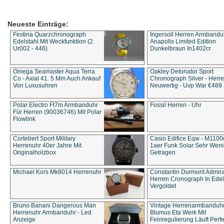
Neueste Einträge:
Festina Quarzchronograph
Ingersoll Herren Armbandu
Edelstahl Mit Weckfunktion (2.
Anapolis Limited Edition
Ur002 - 446)
Dunkelbraun In1402cr
Omega Seamaster Aqua Terra
Oakley Detonator Sport
Co - Axial 41. 5 Mm Auch Ankauf
Chronograph Silver - Herre
Von Luxusuhren
Neuwertig - Uvp War €489
Polar Electro Ft7m Armbanduhr
Fossil Herren - Uhr
Für Herren (90036746) Mit Polar
Flowlink
Cortebert Sport Military
Casio Edifice Eqw - M1100
Herrenuhr 40er Jahre Mit
1aer Funk Solar Sehr Wen
Originalholzbox
Getragen
Michael Kors Mk8014 Herrenuhr
Constantin Durmont Admira
Herren Cronograph In Edel
Vergoldet
Bruno Banani Dangerous Man
Vintage Herrenarmbanduh
Herrenuhr Armbanduhr - Led
Blumus Eta Werk Mit
Anzeige
Feinregulierung Läuft Perfe