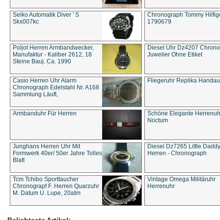
Seiko Automatik Diver ' S
Chronograph Tommy Hilfige
Skx007kc
1790679
Poljot Herren Armbandwecker,
Diesel Uhr Dz4207 Chron
Manufaktur - Kaliber 2612, 18
Juwelier Ohne Etiket
Steine Bauj. Ca. 1990
Casio Herren Uhr Alarm
Fliegeruhr Replika Handau
Chronograph Edelstahl Nr. A168
Sammlung Läuft,
Armbanduhr Für Herren
Schöne Elegante Herrenuh
Noctum
Junghans Herren Uhr Mit
Diesel Dz7265 Little Dadd
Formwerk 40er/ 50er Jahre Tolles
Herren - Chronograph
Blatt
Tcm Tchibo Sporttaucher
Vintage Omega Militäruhr
Chronograpf F. Herren Quarzuhr
Herrenuhr
M. Datum U. Lupe, 20atm