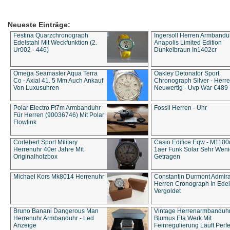
Neueste Einträge:
Festina Quarzchronograph
Ingersoll Herren Armbandu
Edelstahl Mit Weckfunktion (2.
Anapolis Limited Edition
Ur002 - 446)
Dunkelbraun In1402cr
Omega Seamaster Aqua Terra
Oakley Detonator Sport
Co - Axial 41. 5 Mm Auch Ankauf
Chronograph Silver - Herre
Von Luxusuhren
Neuwertig - Uvp War €489
Polar Electro Ft7m Armbanduhr
Fossil Herren - Uhr
Für Herren (90036746) Mit Polar
Flowlink
Cortebert Sport Military
Casio Edifice Eqw - M1100
Herrenuhr 40er Jahre Mit
1aer Funk Solar Sehr Wen
Originalholzbox
Getragen
Michael Kors Mk8014 Herrenuhr
Constantin Durmont Admira
Herren Cronograph In Edel
Vergoldet
Bruno Banani Dangerous Man
Vintage Herrenarmbanduh
Herrenuhr Armbanduhr - Led
Blumus Eta Werk Mit
Anzeige
Feinregulierung Läuft Perfe