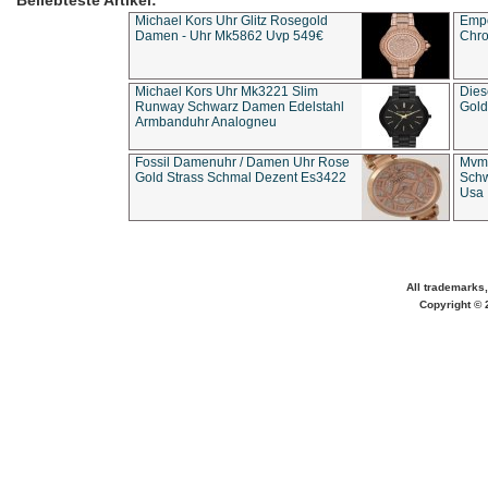
Beliebteste Artikel:
Michael Kors Uhr Glitz Rosegold
Empo
Damen - Uhr Mk5862 Uvp 549€
Chro
Michael Kors Uhr Mk3221 Slim
Dies
Runway Schwarz Damen Edelstahl
Gold
Armbanduhr Analogneu
Fossil Damenuhr / Damen Uhr Rose
Mvmt
Gold Strass Schmal Dezent Es3422
Schw
Usa 
All trademarks,
Copyright © 