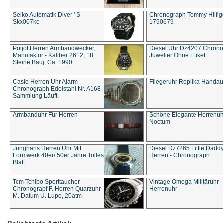
Seiko Automatik Diver ' S
Chronograph Tommy Hilfige
Skx007kc
1790679
Poljot Herren Armbandwecker,
Diesel Uhr Dz4207 Chron
Manufaktur - Kaliber 2612, 18
Juwelier Ohne Etiket
Steine Bauj. Ca. 1990
Casio Herren Uhr Alarm
Fliegeruhr Replika Handau
Chronograph Edelstahl Nr. A168
Sammlung Läuft,
Armbanduhr Für Herren
Schöne Elegante Herrenuh
Noctum
Junghans Herren Uhr Mit
Diesel Dz7265 Little Dadd
Formwerk 40er/ 50er Jahre Tolles
Herren - Chronograph
Blatt
Tcm Tchibo Sporttaucher
Vintage Omega Militäruhr
Chronograpf F. Herren Quarzuhr
Herrenuhr
M. Datum U. Lupe, 20atm