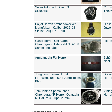
Seiko Automatik Diver ' S
Chron
Skx007kc
1790
Poljot Herren Armbandwecker,
Diese
Manufaktur - Kaliber 2612, 18
Juwel
Steine Bauj. Ca. 1990
Casio Herren Uhr Alarm
Flieg
Chronograph Edelstahl Nr. A168
Sammlung Läuft,
Armbanduhr Für Herren
Schön
Noct
Junghans Herren Uhr Mit
Diese
Formwerk 40er/ 50er Jahre Tolles
Herre
Blatt
Tcm Tchibo Sporttaucher
Vinta
Chronograpf F. Herren Quarzuhr
Herre
M. Datum U. Lupe, 20atm