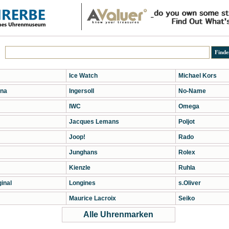
Ice Watch
Michael Kors
na
Ingersoll
No-Name
IWC
Omega
Jacques Lemans
Poljot
Joop!
Rado
Junghans
Rolex
Kienzle
Ruhla
inal
Longines
s.Oliver
Maurice Lacroix
Seiko
Alle Uhrenmarken