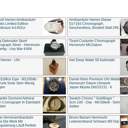
soll Herren Armbanduhr
Armbanduhr Herren Diesel
is Limited Edition
Dz7193 Chro­no­graph,
lbraun In1402cr
Geschenkbox, Booklet Statt 299,
-
y Detonator Sport
Tissot Couturier Chronograph
ograph Silver - Herrenuhr -
Herrenuhr Mit Datum
rtig - Uvp War €489
 Herren - Uhr
Awi Deep Water 50 Automatic
 Edifice Eqw - M1100db -
Daniel Klein Premium Uhr Metall
Funk Solar Sehr Wenig
Herrenuhr Datum Uhrwerk
gen
Japan Miyota Dk010131 - 6
antin Durmont Admiral
Swatch Chrono " Goldfinger "
n Cronograph In Edelstahl
Scm 100 - Ovp - Mit Etikett - Sehr
ldet
Selten
ge Herrenarmbanduhr
Bruno Banani Herrenuhr
s Eta Werk Mit
Lederarmband Schwarz Mit Ovp
gulierung Läuft Perfekt