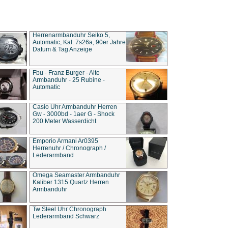
Herrenarmbanduhr Seiko 5,
Automatic, Kal. 7s26a, 90er Jahre
Datum & Tag Anzeige
Fbu - Franz Burger - Alte
Armbanduhr - 25 Rubine -
Automatic
Casio Uhr Armbanduhr Herren
Gw - 3000bd - 1aer G - Shock
200 Meter Wasserdicht
Emporio Armani Ar0395
Herrenuhr / Chronograph /
Lederarmband
Omega Seamaster Armbanduhr
Kaliber 1315 Quartz Herren
Armbanduhr
Tw Steel Uhr Chronograph
Lederarmband Schwarz