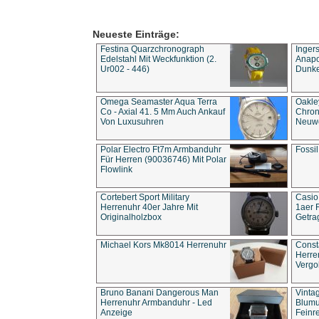
Neueste Einträge:
Festina Quarzchronograph
Inger
Edelstahl Mit Weckfunktion (2.
Anapol
Ur002 - 446)
Dunke
Omega Seamaster Aqua Terra
Oakle
Co - Axial 41. 5 Mm Auch Ankauf
Chron
Von Luxusuhren
Neuwe
Polar Electro Ft7m Armbanduhr
Fossil
Für Herren (90036746) Mit Polar
Flowlink
Cortebert Sport Military
Casio
Herrenuhr 40er Jahre Mit
1aer 
Originalholzbox
Getra
Michael Kors Mk8014 Herrenuhr
Const
Herre
Vergo
Bruno Banani Dangerous Man
Vinta
Herrenuhr Armbanduhr - Led
Blumu
Anzeige
Feinre