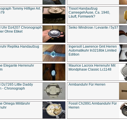
ograph Tommy Hilfiger Art.
Tissot Handaufzug
679
CarreegehÄuse, Ca. 1940,
Läuft, Formwerk?
l Uhr Dz4207 Chronograph
Seiko Windrose / Levante / 5y37
ier Ohne Etiket
eruhr Replika Handaufzug
Ingersoll Lawrence Gmt Herren
Automatikuhr In3218bk Limited
Edition
e Elegante Herrenuhr
Maurice Lacroix Herrenuhr Mit
um
Mondphase Classic Lc1148
l Dz7265 Little Daddy
Armbanduhr Für Herren
n - Chronograph
ge Omega Militäruhr
Fossil Ch2891 Armbanduhr Für
nuhr
Herren