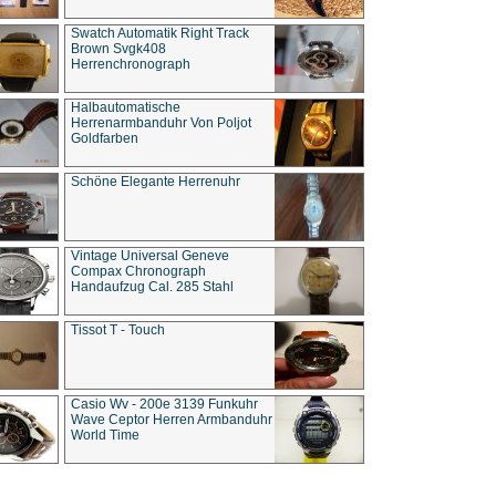
Swatch Automatik Right Track
Brown Svgk408
Herrenchronograph
Halbautomatische
Herrenarmbanduhr Von Poljot
Goldfarben
Schöne Elegante Herrenuhr
Vintage Universal Geneve
Compax Chronograph
Handaufzug Cal. 285 Stahl
Tissot T - Touch
Casio Wv - 200e 3139 Funkuhr
Wave Ceptor Herren Armbanduhr
World Time