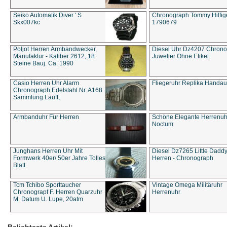
Seiko Automatik Diver ' S
Chronograph Tommy Hilfige
Skx007kc
1790679
Poljot Herren Armbandwecker,
Diesel Uhr Dz4207 Chron
Manufaktur - Kaliber 2612, 18
Juwelier Ohne Etiket
Steine Bauj. Ca. 1990
Casio Herren Uhr Alarm
Fliegeruhr Replika Handau
Chronograph Edelstahl Nr. A168
Sammlung Läuft,
Armbanduhr Für Herren
Schöne Elegante Herrenuh
Noctum
Junghans Herren Uhr Mit
Diesel Dz7265 Little Dadd
Formwerk 40er/ 50er Jahre Tolles
Herren - Chronograph
Blatt
Tcm Tchibo Sporttaucher
Vintage Omega Militäruhr
Chronograpf F. Herren Quarzuhr
Herrenuhr
M. Datum U. Lupe, 20atm