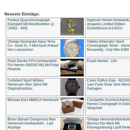
Neueste Einträge:
Festina Quarzchronograph
Ingersoll Herren Armbandu
Edelstahl Mit Weckfunktion (2.
Anapolis Limited Edition
Ur002 - 446)
Dunkelbraun In1402cr
Omega Seamaster Aqua Terra
Oakley Detonator Sport
Co - Axial 41. 5 Mm Auch Ankauf
Chronograph Silver - Herre
Von Luxusuhren
Neuwertig - Uvp War €489
Polar Electro Ft7m Armbanduhr
Fossil Herren - Uhr
Für Herren (90036746) Mit Polar
Flowlink
Cortebert Sport Military
Casio Edifice Eqw - M1100
Herrenuhr 40er Jahre Mit
1aer Funk Solar Sehr Wen
Originalholzbox
Getragen
Michael Kors Mk8014 Herrenuhr
Constantin Durmont Admira
Herren Cronograph In Edel
Vergoldet
Bruno Banani Dangerous Man
Vintage Herrenarmbanduh
Herrenuhr Armbanduhr - Led
Blumus Eta Werk Mit
Anzeige
Feinregulierung Läuft Perfe