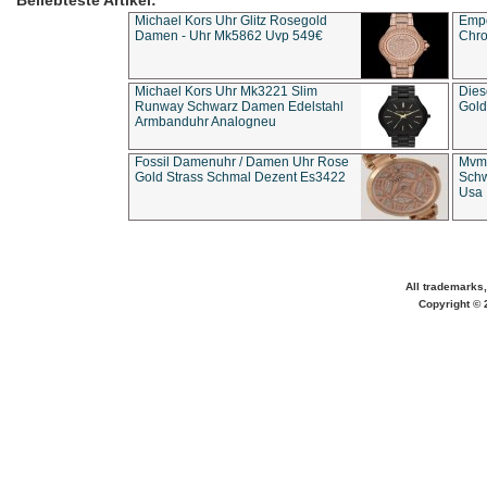
Beliebteste Artikel:
Michael Kors Uhr Glitz Rosegold
Empo
Damen - Uhr Mk5862 Uvp 549€
Chro
Michael Kors Uhr Mk3221 Slim
Dies
Runway Schwarz Damen Edelstahl
Gold
Armbanduhr Analogneu
Fossil Damenuhr / Damen Uhr Rose
Mvmt
Gold Strass Schmal Dezent Es3422
Schw
Usa 
All trademarks,
Copyright © 