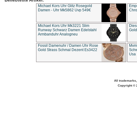
Beliebteste Artikel:
Michael Kors Uhr Glitz Rosegold
Empo
Damen - Uhr Mk5862 Uvp 549€
Chro
Michael Kors Uhr Mk3221 Slim
Dies
Runway Schwarz Damen Edelstahl
Gold
Armbanduhr Analogneu
Fossil Damenuhr / Damen Uhr Rose
Mvmt
Gold Strass Schmal Dezent Es3422
Schw
Usa 
All trademarks,
Copyright © 