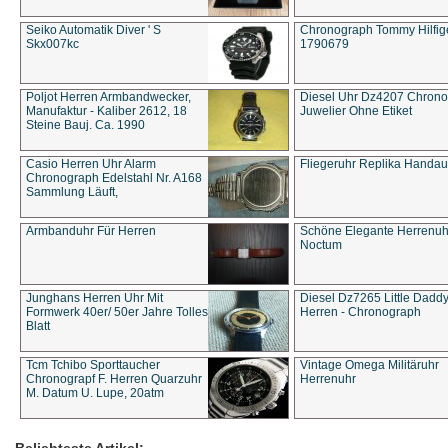
Seiko Automatik Diver ' S
Chronograph Tommy Hilfige
Skx007kc
1790679
Poljot Herren Armbandwecker,
Diesel Uhr Dz4207 Chron
Manufaktur - Kaliber 2612, 18
Juwelier Ohne Etiket
Steine Bauj. Ca. 1990
Casio Herren Uhr Alarm
Fliegeruhr Replika Handau
Chronograph Edelstahl Nr. A168
Sammlung Läuft,
Armbanduhr Für Herren
Schöne Elegante Herrenuh
Noctum
Junghans Herren Uhr Mit
Diesel Dz7265 Little Dadd
Formwerk 40er/ 50er Jahre Tolles
Herren - Chronograph
Blatt
Tcm Tchibo Sporttaucher
Vintage Omega Militäruhr
Chronograpf F. Herren Quarzuhr
Herrenuhr
M. Datum U. Lupe, 20atm