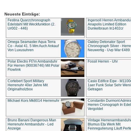
Neueste Einträge:
Festina Quarzchronograph
Ingersoll Herren Armbandu
Edelstahl Mit Weckfunktion (2.
Anapolis Limited Edition
Ur002 - 446)
Dunkelbraun In1402cr
Omega Seamaster Aqua Terra
Oakley Detonator Sport
Co - Axial 41. 5 Mm Auch Ankauf
Chronograph Silver - Herre
Von Luxusuhren
Neuwertig - Uvp War €489
Polar Electro Ft7m Armbanduhr
Fossil Herren - Uhr
Für Herren (90036746) Mit Polar
Flowlink
Cortebert Sport Military
Casio Edifice Eqw - M1100
Herrenuhr 40er Jahre Mit
1aer Funk Solar Sehr Wen
Originalholzbox
Getragen
Michael Kors Mk8014 Herrenuhr
Constantin Durmont Admira
Herren Cronograph In Edel
Vergoldet
Bruno Banani Dangerous Man
Vintage Herrenarmbanduh
Herrenuhr Armbanduhr - Led
Blumus Eta Werk Mit
Anzeige
Feinregulierung Läuft Perfe