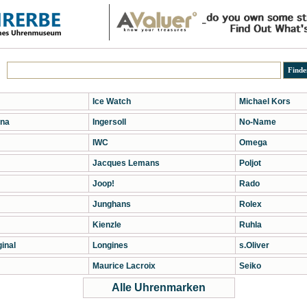
Ice Watch
Michael Kors
na
Ingersoll
No-Name
IWC
Omega
Jacques Lemans
Poljot
Joop!
Rado
Junghans
Rolex
Kienzle
Ruhla
inal
Longines
s.Oliver
Maurice Lacroix
Seiko
Alle Uhrenmarken