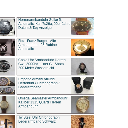
Herrenarmbanduhr Seiko 5,
Automatic, Kal. 7s26a, 90er Jahre
Datum & Tag Anzeige
Fbu - Franz Burger - Alte
Armbanduhr - 25 Rubine -
Automatic
Casio Uhr Armbanduhr Herren
Gw - 3000bd - 1aer G - Shock
200 Meter Wasserdicht
Emporio Armani Ar0395
Herrenuhr / Chronograph /
Lederarmband
Omega Seamaster Armbanduhr
Kaliber 1315 Quartz Herren
Armbanduhr
Tw Steel Uhr Chronograph
Lederarmband Schwarz