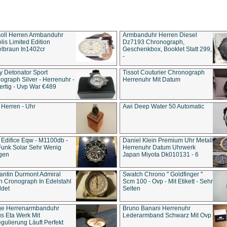
soll Herren Armbanduhr
Armbanduhr Herren Diesel
is Limited Edition
Dz7193 Chro­no­graph,
lbraun In1402cr
Geschenkbox, Booklet Statt 299,
-
y Detonator Sport
Tissot Couturier Chronograph
ograph Silver - Herrenuhr -
Herrenuhr Mit Datum
rtig - Uvp War €489
 Herren - Uhr
Awi Deep Water 50 Automatic
 Edifice Eqw - M1100db -
Daniel Klein Premium Uhr Metall
Funk Solar Sehr Wenig
Herrenuhr Datum Uhrwerk
gen
Japan Miyota Dk010131 - 6
antin Durmont Admiral
Swatch Chrono " Goldfinger "
n Cronograph In Edelstahl
Scm 100 - Ovp - Mit Etikett - Sehr
ldet
Selten
ge Herrenarmbanduhr
Bruno Banani Herrenuhr
s Eta Werk Mit
Lederarmband Schwarz Mit Ovp
gulierung Läuft Perfekt