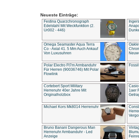
Neueste Einträge:
Festina Quarzchronograph
Inger
Edelstahl Mit Weckfunktion (2.
Anapol
Ur002 - 446)
Dunke
Omega Seamaster Aqua Terra
Oakle
Co - Axial 41. 5 Mm Auch Ankauf
Chron
Von Luxusuhren
Neuwe
Polar Electro Ft7m Armbanduhr
Fossil
Für Herren (90036746) Mit Polar
Flowlink
Cortebert Sport Military
Casio
Herrenuhr 40er Jahre Mit
1aer 
Originalholzbox
Getra
Michael Kors Mk8014 Herrenuhr
Const
Herre
Vergo
Bruno Banani Dangerous Man
Vinta
Herrenuhr Armbanduhr - Led
Blumu
Anzeige
Feinre