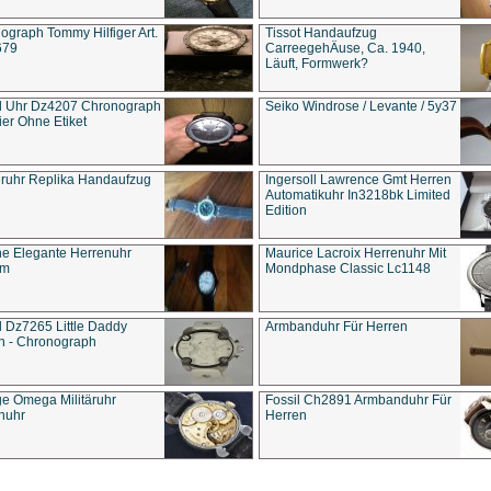
ograph Tommy Hilfiger Art.
Tissot Handaufzug
679
CarreegehÄuse, Ca. 1940,
Läuft, Formwerk?
l Uhr Dz4207 Chronograph
Seiko Windrose / Levante / 5y37
ier Ohne Etiket
eruhr Replika Handaufzug
Ingersoll Lawrence Gmt Herren
Automatikuhr In3218bk Limited
Edition
e Elegante Herrenuhr
Maurice Lacroix Herrenuhr Mit
um
Mondphase Classic Lc1148
l Dz7265 Little Daddy
Armbanduhr Für Herren
n - Chronograph
ge Omega Militäruhr
Fossil Ch2891 Armbanduhr Für
nuhr
Herren