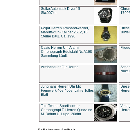
Seiko Automatik Diver ' S
Chron
Skx007kc
1790
Poljot Herren Armbandwecker,
Diese
Manufaktur - Kaliber 2612, 18
Juwel
Steine Bauj. Ca. 1990
Casio Herren Uhr Alarm
Flieg
Chronograph Edelstahl Nr. A168
Sammlung Läuft,
Armbanduhr Für Herren
Schön
Noct
Junghans Herren Uhr Mit
Diese
Formwerk 40er/ 50er Jahre Tolles
Herre
Blatt
Tcm Tchibo Sporttaucher
Vinta
Chronograpf F. Herren Quarzuhr
Herre
M. Datum U. Lupe, 20atm