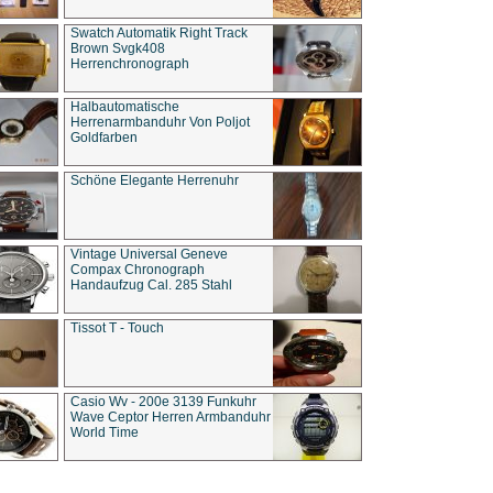
Swatch Automatik Right Track
Brown Svgk408
Herrenchronograph
Halbautomatische
Herrenarmbanduhr Von Poljot
Goldfarben
Schöne Elegante Herrenuhr
Vintage Universal Geneve
Compax Chronograph
Handaufzug Cal. 285 Stahl
Tissot T - Touch
Casio Wv - 200e 3139 Funkuhr
Wave Ceptor Herren Armbanduhr
World Time