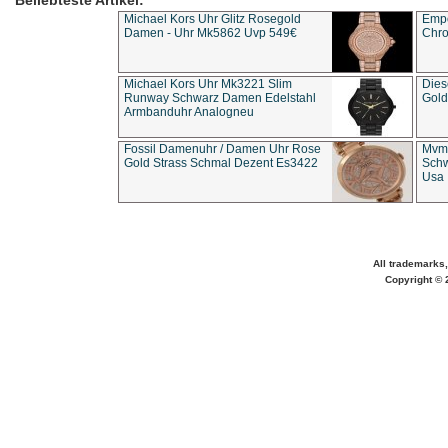
Beliebteste Artikel:
Michael Kors Uhr Glitz Rosegold
Empo
Damen - Uhr Mk5862 Uvp 549€
Chro
Michael Kors Uhr Mk3221 Slim
Dies
Runway Schwarz Damen Edelstahl
Gold
Armbanduhr Analogneu
Fossil Damenuhr / Damen Uhr Rose
Mvmt
Gold Strass Schmal Dezent Es3422
Schw
Usa 
All trademarks,
Copyright © 