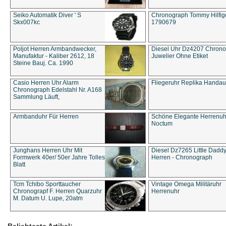
Seiko Automatik Diver ' S
Chronograph Tommy Hilfige
Skx007kc
1790679
Poljot Herren Armbandwecker,
Diesel Uhr Dz4207 Chron
Manufaktur - Kaliber 2612, 18
Juwelier Ohne Etiket
Steine Bauj. Ca. 1990
Casio Herren Uhr Alarm
Fliegeruhr Replika Handau
Chronograph Edelstahl Nr. A168
Sammlung Läuft,
Armbanduhr Für Herren
Schöne Elegante Herrenuh
Noctum
Junghans Herren Uhr Mit
Diesel Dz7265 Little Dadd
Formwerk 40er/ 50er Jahre Tolles
Herren - Chronograph
Blatt
Tcm Tchibo Sporttaucher
Vintage Omega Militäruhr
Chronograpf F. Herren Quarzuhr
Herrenuhr
M. Datum U. Lupe, 20atm