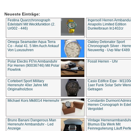
Neueste Einträge:
Festina Quarzchronograph
Ingersoll Herren Armbandu
Edelstahl Mit Weckfunktion (2.
Anapolis Limited Edition
Ur002 - 446)
Dunkelbraun In1402cr
Omega Seamaster Aqua Terra
Oakley Detonator Sport
Co - Axial 41. 5 Mm Auch Ankauf
Chronograph Silver - Herre
Von Luxusuhren
Neuwertig - Uvp War €489
Polar Electro Ft7m Armbanduhr
Fossil Herren - Uhr
Für Herren (90036746) Mit Polar
Flowlink
Cortebert Sport Military
Casio Edifice Eqw - M1100
Herrenuhr 40er Jahre Mit
1aer Funk Solar Sehr Wen
Originalholzbox
Getragen
Michael Kors Mk8014 Herrenuhr
Constantin Durmont Admira
Herren Cronograph In Edel
Vergoldet
Bruno Banani Dangerous Man
Vintage Herrenarmbanduh
Herrenuhr Armbanduhr - Led
Blumus Eta Werk Mit
Anzeige
Feinregulierung Läuft Perfe