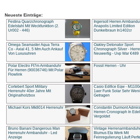
Neueste Einträge:
Festina Quarzchronograph
Ingersoll Herren Armbandu
Edelstahl Mit Weckfunktion (2.
Anapolis Limited Edition
Ur002 - 446)
Dunkelbraun In1402cr
Omega Seamaster Aqua Terra
Oakley Detonator Sport
Co - Axial 41. 5 Mm Auch Ankauf
Chronograph Silver - Herre
Von Luxusuhren
Neuwertig - Uvp War €489
Polar Electro Ft7m Armbanduhr
Fossil Herren - Uhr
Für Herren (90036746) Mit Polar
Flowlink
Cortebert Sport Military
Casio Edifice Eqw - M1100
Herrenuhr 40er Jahre Mit
1aer Funk Solar Sehr Wen
Originalholzbox
Getragen
Michael Kors Mk8014 Herrenuhr
Constantin Durmont Admira
Herren Cronograph In Edel
Vergoldet
Bruno Banani Dangerous Man
Vintage Herrenarmbanduh
Herrenuhr Armbanduhr - Led
Blumus Eta Werk Mit
Anzeige
Feinregulierung Läuft Perfe