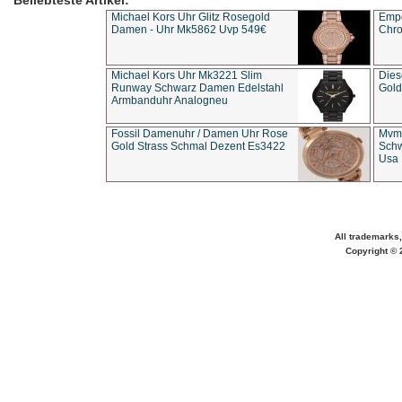
Beliebteste Artikel:
Michael Kors Uhr Glitz Rosegold
Empo
Damen - Uhr Mk5862 Uvp 549€
Chro
Michael Kors Uhr Mk3221 Slim
Dies
Runway Schwarz Damen Edelstahl
Gold
Armbanduhr Analogneu
Fossil Damenuhr / Damen Uhr Rose
Mvmt
Gold Strass Schmal Dezent Es3422
Schw
Usa 
All trademarks,
Copyright © 