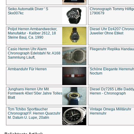
Seiko Automatik Diver ' S
Chronograph Tommy Hilfige
Skx007kc
1790679
Poljot Herren Armbandwecker,
Diesel Uhr Dz4207 Chron
Manufaktur - Kaliber 2612, 18
Juwelier Ohne Etiket
Steine Bauj. Ca. 1990
Casio Herren Uhr Alarm
Fliegeruhr Replika Handau
Chronograph Edelstahl Nr. A168
Sammlung Läuft,
Armbanduhr Für Herren
Schöne Elegante Herrenuh
Noctum
Junghans Herren Uhr Mit
Diesel Dz7265 Little Dadd
Formwerk 40er/ 50er Jahre Tolles
Herren - Chronograph
Blatt
Tcm Tchibo Sporttaucher
Vintage Omega Militäruhr
Chronograpf F. Herren Quarzuhr
Herrenuhr
M. Datum U. Lupe, 20atm