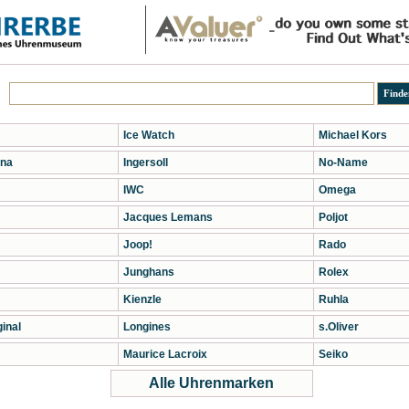
Ice Watch
Michael Kors
na
Ingersoll
No-Name
IWC
Omega
Jacques Lemans
Poljot
Joop!
Rado
Junghans
Rolex
Kienzle
Ruhla
inal
Longines
s.Oliver
Maurice Lacroix
Seiko
Alle Uhrenmarken