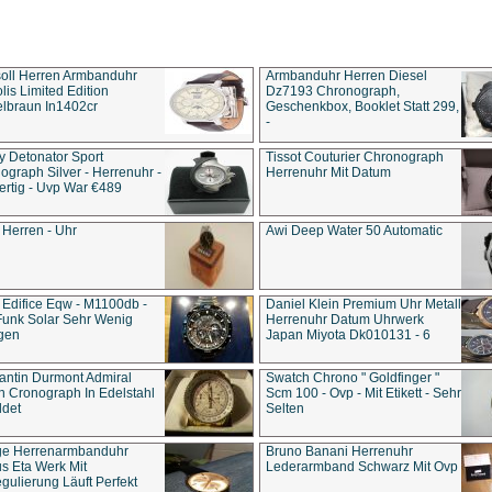
soll Herren Armbanduhr
Armbanduhr Herren Diesel
is Limited Edition
Dz7193 Chro­no­graph,
lbraun In1402cr
Geschenkbox, Booklet Statt 299,
-
y Detonator Sport
Tissot Couturier Chronograph
ograph Silver - Herrenuhr -
Herrenuhr Mit Datum
rtig - Uvp War €489
 Herren - Uhr
Awi Deep Water 50 Automatic
 Edifice Eqw - M1100db -
Daniel Klein Premium Uhr Metall
Funk Solar Sehr Wenig
Herrenuhr Datum Uhrwerk
gen
Japan Miyota Dk010131 - 6
antin Durmont Admiral
Swatch Chrono " Goldfinger "
n Cronograph In Edelstahl
Scm 100 - Ovp - Mit Etikett - Sehr
ldet
Selten
ge Herrenarmbanduhr
Bruno Banani Herrenuhr
s Eta Werk Mit
Lederarmband Schwarz Mit Ovp
gulierung Läuft Perfekt