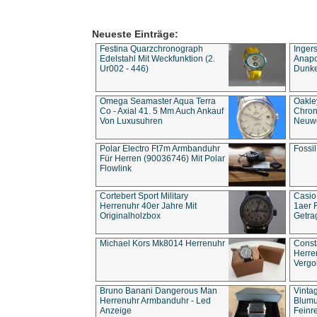
Neueste Einträge:
Festina Quarzchronograph
Inger
Edelstahl Mit Weckfunktion (2.
Anapol
Ur002 - 446)
Dunke
Omega Seamaster Aqua Terra
Oakle
Co - Axial 41. 5 Mm Auch Ankauf
Chron
Von Luxusuhren
Neuwe
Polar Electro Ft7m Armbanduhr
Fossil
Für Herren (90036746) Mit Polar
Flowlink
Cortebert Sport Military
Casio
Herrenuhr 40er Jahre Mit
1aer 
Originalholzbox
Getra
Michael Kors Mk8014 Herrenuhr
Const
Herre
Vergo
Bruno Banani Dangerous Man
Vinta
Herrenuhr Armbanduhr - Led
Blumu
Anzeige
Feinre