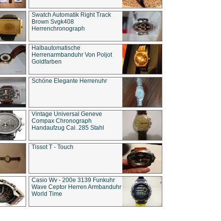
Swatch Automatik Right Track
Brown Svgk408
Herrenchronograph
Halbautomatische
Herrenarmbanduhr Von Poljot
Goldfarben
Schöne Elegante Herrenuhr
Vintage Universal Geneve
Compax Chronograph
Handaufzug Cal. 285 Stahl
Tissot T - Touch
Casio Wv - 200e 3139 Funkuhr
Wave Ceptor Herren Armbanduhr
World Time