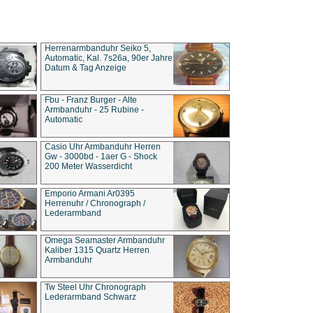
Herrenarmbanduhr Seiko 5,
Automatic, Kal. 7s26a, 90er Jahre
Datum & Tag Anzeige
Fbu - Franz Burger - Alte
Armbanduhr - 25 Rubine -
Automatic
Casio Uhr Armbanduhr Herren
Gw - 3000bd - 1aer G - Shock
200 Meter Wasserdicht
Emporio Armani Ar0395
Herrenuhr / Chronograph /
Lederarmband
Omega Seamaster Armbanduhr
Kaliber 1315 Quartz Herren
Armbanduhr
Tw Steel Uhr Chronograph
Lederarmband Schwarz