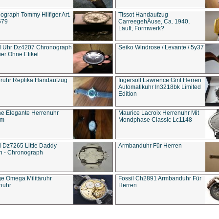
ograph Tommy Hilfiger Art.
Tissot Handaufzug
679
CarreegehÄuse, Ca. 1940,
Läuft, Formwerk?
l Uhr Dz4207 Chronograph
Seiko Windrose / Levante / 5y37
ier Ohne Etiket
eruhr Replika Handaufzug
Ingersoll Lawrence Gmt Herren
Automatikuhr In3218bk Limited
Edition
e Elegante Herrenuhr
Maurice Lacroix Herrenuhr Mit
um
Mondphase Classic Lc1148
l Dz7265 Little Daddy
Armbanduhr Für Herren
n - Chronograph
ge Omega Militäruhr
Fossil Ch2891 Armbanduhr Für
nuhr
Herren