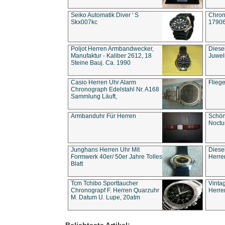
Seiko Automatik Diver ' S
Chron
Skx007kc
1790
Poljot Herren Armbandwecker,
Diese
Manufaktur - Kaliber 2612, 18
Juwel
Steine Bauj. Ca. 1990
Casio Herren Uhr Alarm
Flieg
Chronograph Edelstahl Nr. A168
Sammlung Läuft,
Armbanduhr Für Herren
Schön
Noct
Junghans Herren Uhr Mit
Diese
Formwerk 40er/ 50er Jahre Tolles
Herre
Blatt
Tcm Tchibo Sporttaucher
Vinta
Chronograpf F. Herren Quarzuhr
Herre
M. Datum U. Lupe, 20atm