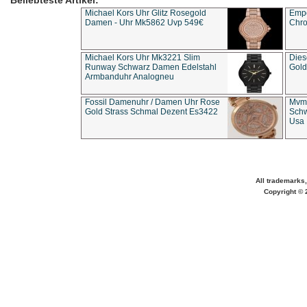
Beliebteste Artikel:
Michael Kors Uhr Glitz Rosegold
Empo
Damen - Uhr Mk5862 Uvp 549€
Chro
Michael Kors Uhr Mk3221 Slim
Dies
Runway Schwarz Damen Edelstahl
Gold
Armbanduhr Analogneu
Fossil Damenuhr / Damen Uhr Rose
Mvmt
Gold Strass Schmal Dezent Es3422
Schw
Usa 
All trademarks,
Copyright © 