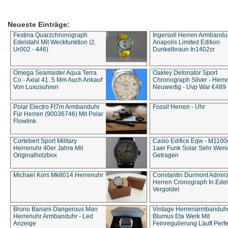
Neueste Einträge:
Festina Quarzchronograph
Ingersoll Herren Armbandu
Edelstahl Mit Weckfunktion (2.
Anapolis Limited Edition
Ur002 - 446)
Dunkelbraun In1402cr
Omega Seamaster Aqua Terra
Oakley Detonator Sport
Co - Axial 41. 5 Mm Auch Ankauf
Chronograph Silver - Herre
Von Luxusuhren
Neuwertig - Uvp War €489
Polar Electro Ft7m Armbanduhr
Fossil Herren - Uhr
Für Herren (90036746) Mit Polar
Flowlink
Cortebert Sport Military
Casio Edifice Eqw - M1100
Herrenuhr 40er Jahre Mit
1aer Funk Solar Sehr Wen
Originalholzbox
Getragen
Michael Kors Mk8014 Herrenuhr
Constantin Durmont Admira
Herren Cronograph In Edel
Vergoldet
Bruno Banani Dangerous Man
Vintage Herrenarmbanduh
Herrenuhr Armbanduhr - Led
Blumus Eta Werk Mit
Anzeige
Feinregulierung Läuft Perfe