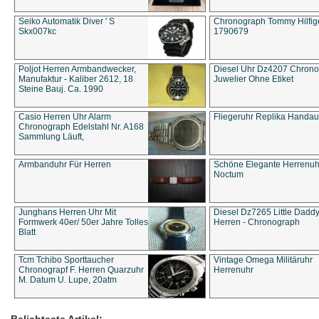
Seiko Automatik Diver ' S
Chronograph Tommy Hilfige
Skx007kc
1790679
Poljot Herren Armbandwecker,
Diesel Uhr Dz4207 Chron
Manufaktur - Kaliber 2612, 18
Juwelier Ohne Etiket
Steine Bauj. Ca. 1990
Casio Herren Uhr Alarm
Fliegeruhr Replika Handau
Chronograph Edelstahl Nr. A168
Sammlung Läuft,
Armbanduhr Für Herren
Schöne Elegante Herrenuh
Noctum
Junghans Herren Uhr Mit
Diesel Dz7265 Little Dadd
Formwerk 40er/ 50er Jahre Tolles
Herren - Chronograph
Blatt
Tcm Tchibo Sporttaucher
Vintage Omega Militäruhr
Chronograpf F. Herren Quarzuhr
Herrenuhr
M. Datum U. Lupe, 20atm