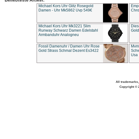
Beliebteste Artikel:
Michael Kors Uhr Glitz Rosegold
Empo
Damen - Uhr Mk5862 Uvp 549€
Chro
Michael Kors Uhr Mk3221 Slim
Dies
Runway Schwarz Damen Edelstahl
Gold
Armbanduhr Analogneu
Fossil Damenuhr / Damen Uhr Rose
Mvmt
Gold Strass Schmal Dezent Es3422
Schw
Usa 
All trademarks,
Copyright © 