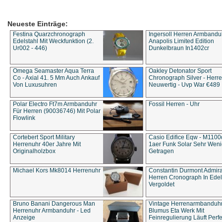
Neueste Einträge:
Festina Quarzchronograph
Ingersoll Herren Armbandu
Edelstahl Mit Weckfunktion (2.
Anapolis Limited Edition
Ur002 - 446)
Dunkelbraun In1402cr
Omega Seamaster Aqua Terra
Oakley Detonator Sport
Co - Axial 41. 5 Mm Auch Ankauf
Chronograph Silver - Herre
Von Luxusuhren
Neuwertig - Uvp War €489
Polar Electro Ft7m Armbanduhr
Fossil Herren - Uhr
Für Herren (90036746) Mit Polar
Flowlink
Cortebert Sport Military
Casio Edifice Eqw - M1100
Herrenuhr 40er Jahre Mit
1aer Funk Solar Sehr Wen
Originalholzbox
Getragen
Michael Kors Mk8014 Herrenuhr
Constantin Durmont Admira
Herren Cronograph In Edel
Vergoldet
Bruno Banani Dangerous Man
Vintage Herrenarmbanduh
Herrenuhr Armbanduhr - Led
Blumus Eta Werk Mit
Anzeige
Feinregulierung Läuft Perfe