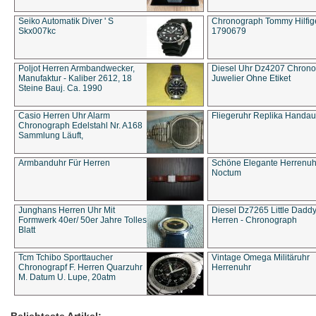
Seiko Automatik Diver ' S
Chronograph Tommy Hilfige
Skx007kc
1790679
Poljot Herren Armbandwecker,
Diesel Uhr Dz4207 Chron
Manufaktur - Kaliber 2612, 18
Juwelier Ohne Etiket
Steine Bauj. Ca. 1990
Casio Herren Uhr Alarm
Fliegeruhr Replika Handau
Chronograph Edelstahl Nr. A168
Sammlung Läuft,
Armbanduhr Für Herren
Schöne Elegante Herrenuh
Noctum
Junghans Herren Uhr Mit
Diesel Dz7265 Little Dadd
Formwerk 40er/ 50er Jahre Tolles
Herren - Chronograph
Blatt
Tcm Tchibo Sporttaucher
Vintage Omega Militäruhr
Chronograpf F. Herren Quarzuhr
Herrenuhr
M. Datum U. Lupe, 20atm