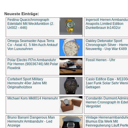
Neueste Einträge:
Festina Quarzchronograph
Ingersoll Herren Armbandu
Edelstahl Mit Weckfunktion (2.
Anapolis Limited Edition
Ur002 - 446)
Dunkelbraun In1402cr
Omega Seamaster Aqua Terra
Oakley Detonator Sport
Co - Axial 41. 5 Mm Auch Ankauf
Chronograph Silver - Herre
Von Luxusuhren
Neuwertig - Uvp War €489
Polar Electro Ft7m Armbanduhr
Fossil Herren - Uhr
Für Herren (90036746) Mit Polar
Flowlink
Cortebert Sport Military
Casio Edifice Eqw - M1100
Herrenuhr 40er Jahre Mit
1aer Funk Solar Sehr Wen
Originalholzbox
Getragen
Michael Kors Mk8014 Herrenuhr
Constantin Durmont Admira
Herren Cronograph In Edel
Vergoldet
Bruno Banani Dangerous Man
Vintage Herrenarmbanduh
Herrenuhr Armbanduhr - Led
Blumus Eta Werk Mit
Anzeige
Feinregulierung Läuft Perfe