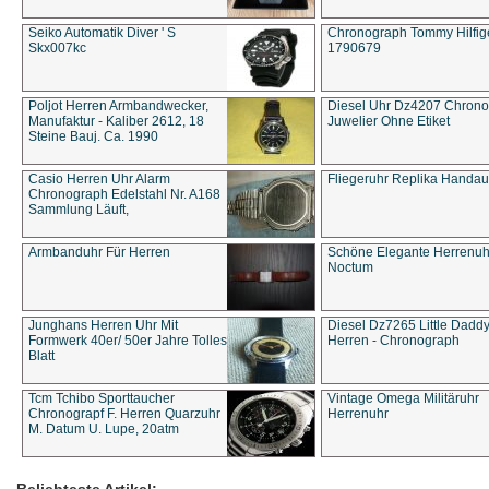
Seiko Automatik Diver ' S
Chronograph Tommy Hilfige
Skx007kc
1790679
Poljot Herren Armbandwecker,
Diesel Uhr Dz4207 Chron
Manufaktur - Kaliber 2612, 18
Juwelier Ohne Etiket
Steine Bauj. Ca. 1990
Casio Herren Uhr Alarm
Fliegeruhr Replika Handau
Chronograph Edelstahl Nr. A168
Sammlung Läuft,
Armbanduhr Für Herren
Schöne Elegante Herrenuh
Noctum
Junghans Herren Uhr Mit
Diesel Dz7265 Little Dadd
Formwerk 40er/ 50er Jahre Tolles
Herren - Chronograph
Blatt
Tcm Tchibo Sporttaucher
Vintage Omega Militäruhr
Chronograpf F. Herren Quarzuhr
Herrenuhr
M. Datum U. Lupe, 20atm