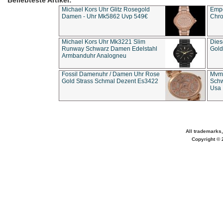
Beliebteste Artikel:
Michael Kors Uhr Glitz Rosegold
Empo
Damen - Uhr Mk5862 Uvp 549€
Chro
Michael Kors Uhr Mk3221 Slim
Dies
Runway Schwarz Damen Edelstahl
Gold
Armbanduhr Analogneu
Fossil Damenuhr / Damen Uhr Rose
Mvmt
Gold Strass Schmal Dezent Es3422
Schw
Usa 
All trademarks,
Copyright © 