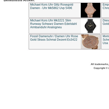
Beliebteste Artikel:
Michael Kors Uhr Glitz Rosegold
Empo
Damen - Uhr Mk5862 Uvp 549€
Chro
Michael Kors Uhr Mk3221 Slim
Dies
Runway Schwarz Damen Edelstahl
Gold
Armbanduhr Analogneu
Fossil Damenuhr / Damen Uhr Rose
Mvmt
Gold Strass Schmal Dezent Es3422
Schw
Usa 
All trademarks,
Copyright © 