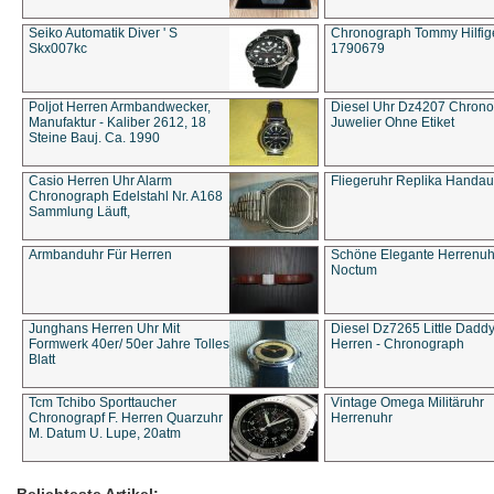
Seiko Automatik Diver ' S
Chronograph Tommy Hilfige
Skx007kc
1790679
Poljot Herren Armbandwecker,
Diesel Uhr Dz4207 Chron
Manufaktur - Kaliber 2612, 18
Juwelier Ohne Etiket
Steine Bauj. Ca. 1990
Casio Herren Uhr Alarm
Fliegeruhr Replika Handau
Chronograph Edelstahl Nr. A168
Sammlung Läuft,
Armbanduhr Für Herren
Schöne Elegante Herrenuh
Noctum
Junghans Herren Uhr Mit
Diesel Dz7265 Little Dadd
Formwerk 40er/ 50er Jahre Tolles
Herren - Chronograph
Blatt
Tcm Tchibo Sporttaucher
Vintage Omega Militäruhr
Chronograpf F. Herren Quarzuhr
Herrenuhr
M. Datum U. Lupe, 20atm