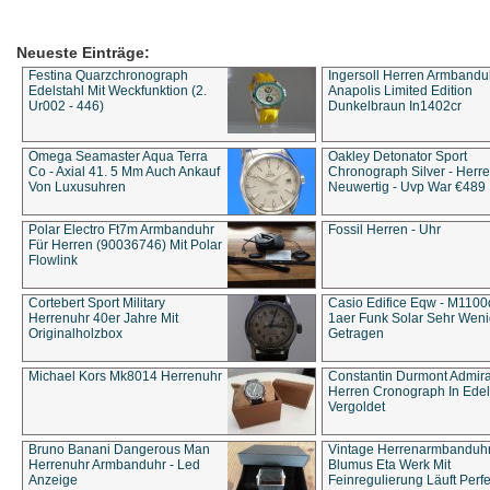
Neueste Einträge:
Festina Quarzchronograph
Ingersoll Herren Armbandu
Edelstahl Mit Weckfunktion (2.
Anapolis Limited Edition
Ur002 - 446)
Dunkelbraun In1402cr
Omega Seamaster Aqua Terra
Oakley Detonator Sport
Co - Axial 41. 5 Mm Auch Ankauf
Chronograph Silver - Herre
Von Luxusuhren
Neuwertig - Uvp War €489
Polar Electro Ft7m Armbanduhr
Fossil Herren - Uhr
Für Herren (90036746) Mit Polar
Flowlink
Cortebert Sport Military
Casio Edifice Eqw - M1100
Herrenuhr 40er Jahre Mit
1aer Funk Solar Sehr Wen
Originalholzbox
Getragen
Michael Kors Mk8014 Herrenuhr
Constantin Durmont Admira
Herren Cronograph In Edel
Vergoldet
Bruno Banani Dangerous Man
Vintage Herrenarmbanduh
Herrenuhr Armbanduhr - Led
Blumus Eta Werk Mit
Anzeige
Feinregulierung Läuft Perfe