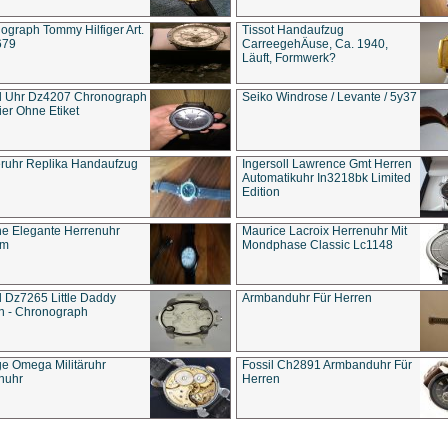
ograph Tommy Hilfiger Art.
Tissot Handaufzug
679
CarreegehÄuse, Ca. 1940,
Läuft, Formwerk?
l Uhr Dz4207 Chronograph
Seiko Windrose / Levante / 5y37
ier Ohne Etiket
eruhr Replika Handaufzug
Ingersoll Lawrence Gmt Herren
Automatikuhr In3218bk Limited
Edition
e Elegante Herrenuhr
Maurice Lacroix Herrenuhr Mit
um
Mondphase Classic Lc1148
l Dz7265 Little Daddy
Armbanduhr Für Herren
n - Chronograph
ge Omega Militäruhr
Fossil Ch2891 Armbanduhr Für
nuhr
Herren