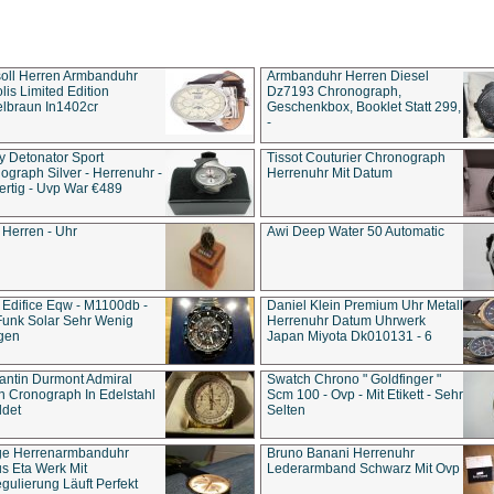
soll Herren Armbanduhr
Armbanduhr Herren Diesel
is Limited Edition
Dz7193 Chro­no­graph,
lbraun In1402cr
Geschenkbox, Booklet Statt 299,
-
y Detonator Sport
Tissot Couturier Chronograph
ograph Silver - Herrenuhr -
Herrenuhr Mit Datum
rtig - Uvp War €489
 Herren - Uhr
Awi Deep Water 50 Automatic
 Edifice Eqw - M1100db -
Daniel Klein Premium Uhr Metall
Funk Solar Sehr Wenig
Herrenuhr Datum Uhrwerk
gen
Japan Miyota Dk010131 - 6
antin Durmont Admiral
Swatch Chrono " Goldfinger "
n Cronograph In Edelstahl
Scm 100 - Ovp - Mit Etikett - Sehr
ldet
Selten
ge Herrenarmbanduhr
Bruno Banani Herrenuhr
s Eta Werk Mit
Lederarmband Schwarz Mit Ovp
gulierung Läuft Perfekt