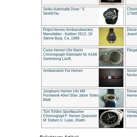
Seiko Automatik Diver ' S
Chron
Skx007kc
1790
Poljot Herren Armbandwecker,
Diese
Manufaktur - Kaliber 2612, 18
Juwel
Steine Bauj. Ca. 1990
Casio Herren Uhr Alarm
Flieg
Chronograph Edelstahl Nr. A168
Sammlung Läuft,
Armbanduhr Für Herren
Schön
Noct
Junghans Herren Uhr Mit
Diese
Formwerk 40er/ 50er Jahre Tolles
Herre
Blatt
Tcm Tchibo Sporttaucher
Vinta
Chronograpf F. Herren Quarzuhr
Herre
M. Datum U. Lupe, 20atm