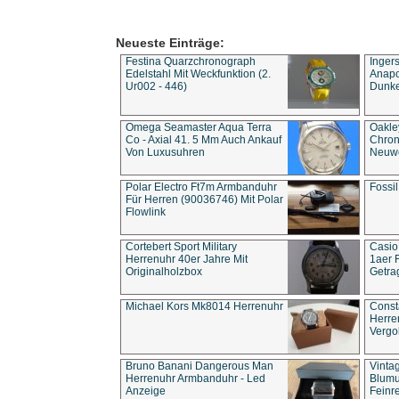
Neueste Einträge:
Festina Quarzchronograph
Inger
Edelstahl Mit Weckfunktion (2.
Anapol
Ur002 - 446)
Dunke
Omega Seamaster Aqua Terra
Oakle
Co - Axial 41. 5 Mm Auch Ankauf
Chron
Von Luxusuhren
Neuwe
Polar Electro Ft7m Armbanduhr
Fossil
Für Herren (90036746) Mit Polar
Flowlink
Cortebert Sport Military
Casio
Herrenuhr 40er Jahre Mit
1aer 
Originalholzbox
Getra
Michael Kors Mk8014 Herrenuhr
Const
Herre
Vergo
Bruno Banani Dangerous Man
Vinta
Herrenuhr Armbanduhr - Led
Blumu
Anzeige
Feinre