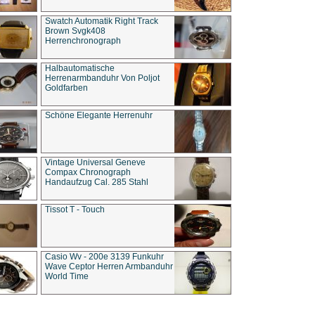
Swatch Automatik Right Track
Brown Svgk408
Herrenchronograph
Halbautomatische
Herrenarmbanduhr Von Poljot
Goldfarben
Schöne Elegante Herrenuhr
Vintage Universal Geneve
Compax Chronograph
Handaufzug Cal. 285 Stahl
Tissot T - Touch
Casio Wv - 200e 3139 Funkuhr
Wave Ceptor Herren Armbanduhr
World Time