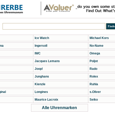
Ice Watch
Michael Kors
na
Ingersoll
No-Name
IWC
Omega
Jacques Lemans
Poljot
Joop!
Rado
Junghans
Rolex
Kienzle
Ruhla
inal
Longines
s.Oliver
Maurice Lacroix
Seiko
Alle Uhrenmarken