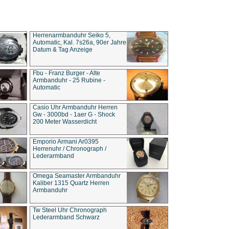
Herrenarmbanduhr Seiko 5,
Automatic, Kal. 7s26a, 90er Jahre
Datum & Tag Anzeige
Fbu - Franz Burger - Alte
Armbanduhr - 25 Rubine -
Automatic
Casio Uhr Armbanduhr Herren
Gw - 3000bd - 1aer G - Shock
200 Meter Wasserdicht
Emporio Armani Ar0395
Herrenuhr / Chronograph /
Lederarmband
Omega Seamaster Armbanduhr
Kaliber 1315 Quartz Herren
Armbanduhr
Tw Steel Uhr Chronograph
Lederarmband Schwarz