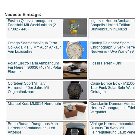
Neueste Einträge:
Festina Quarzchronograph
Ingersoll Herren Armbandu
Edelstahl Mit Weckfunktion (2.
Anapolis Limited Edition
Ur002 - 446)
Dunkelbraun In1402cr
Omega Seamaster Aqua Terra
Oakley Detonator Sport
Co - Axial 41. 5 Mm Auch Ankauf
Chronograph Silver - Herre
Von Luxusuhren
Neuwertig - Uvp War €489
Polar Electro Ft7m Armbanduhr
Fossil Herren - Uhr
Für Herren (90036746) Mit Polar
Flowlink
Cortebert Sport Military
Casio Edifice Eqw - M1100
Herrenuhr 40er Jahre Mit
1aer Funk Solar Sehr Wen
Originalholzbox
Getragen
Michael Kors Mk8014 Herrenuhr
Constantin Durmont Admira
Herren Cronograph In Edel
Vergoldet
Bruno Banani Dangerous Man
Vintage Herrenarmbanduh
Herrenuhr Armbanduhr - Led
Blumus Eta Werk Mit
Anzeige
Feinregulierung Läuft Perfe