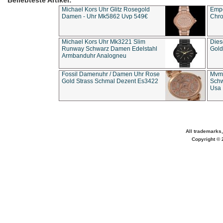
Beliebteste Artikel:
Michael Kors Uhr Glitz Rosegold
Empo
Damen - Uhr Mk5862 Uvp 549€
Chro
Michael Kors Uhr Mk3221 Slim
Dies
Runway Schwarz Damen Edelstahl
Gold
Armbanduhr Analogneu
Fossil Damenuhr / Damen Uhr Rose
Mvmt
Gold Strass Schmal Dezent Es3422
Schw
Usa 
All trademarks,
Copyright © 