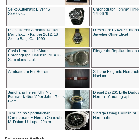
Seiko Automatik Diver ' S
Chronograph Tommy Hilfige
Skx007kc
1790679
Poljot Herren Armbandwecker,
Diesel Uhr Dz4207 Chron
Manufaktur - Kaliber 2612, 18
Juwelier Ohne Etiket
Steine Bauj. Ca. 1990
Casio Herren Uhr Alarm
Fliegeruhr Replika Handau
Chronograph Edelstahl Nr. A168
Sammlung Läuft,
Armbanduhr Für Herren
Schöne Elegante Herrenuh
Noctum
Junghans Herren Uhr Mit
Diesel Dz7265 Little Dadd
Formwerk 40er/ 50er Jahre Tolles
Herren - Chronograph
Blatt
Tcm Tchibo Sporttaucher
Vintage Omega Militäruhr
Chronograpf F. Herren Quarzuhr
Herrenuhr
M. Datum U. Lupe, 20atm