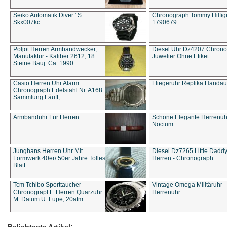
Seiko Automatik Diver ' S
Chronograph Tommy Hilfige
Skx007kc
1790679
Poljot Herren Armbandwecker,
Diesel Uhr Dz4207 Chron
Manufaktur - Kaliber 2612, 18
Juwelier Ohne Etiket
Steine Bauj. Ca. 1990
Casio Herren Uhr Alarm
Fliegeruhr Replika Handau
Chronograph Edelstahl Nr. A168
Sammlung Läuft,
Armbanduhr Für Herren
Schöne Elegante Herrenuh
Noctum
Junghans Herren Uhr Mit
Diesel Dz7265 Little Dadd
Formwerk 40er/ 50er Jahre Tolles
Herren - Chronograph
Blatt
Tcm Tchibo Sporttaucher
Vintage Omega Militäruhr
Chronograpf F. Herren Quarzuhr
Herrenuhr
M. Datum U. Lupe, 20atm