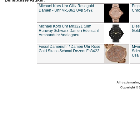
Beliebteste Artikel:
Michael Kors Uhr Glitz Rosegold
Empo
Damen - Uhr Mk5862 Uvp 549€
Chro
Michael Kors Uhr Mk3221 Slim
Dies
Runway Schwarz Damen Edelstahl
Gold
Armbanduhr Analogneu
Fossil Damenuhr / Damen Uhr Rose
Mvmt
Gold Strass Schmal Dezent Es3422
Schw
Usa 
All trademarks,
Copyright © 