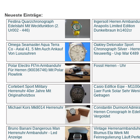
Neueste Einträge:
Festina Quarzchronograph
Ingersoll Herren Armbandu
Edelstahl Mit Weckfunktion (2.
Anapolis Limited Edition
Ur002 - 446)
Dunkelbraun In1402cr
Omega Seamaster Aqua Terra
Oakley Detonator Sport
Co - Axial 41. 5 Mm Auch Ankauf
Chronograph Silver - Herre
Von Luxusuhren
Neuwertig - Uvp War €489
Polar Electro Ft7m Armbanduhr
Fossil Herren - Uhr
Für Herren (90036746) Mit Polar
Flowlink
Cortebert Sport Military
Casio Edifice Eqw - M1100
Herrenuhr 40er Jahre Mit
1aer Funk Solar Sehr Wen
Originalholzbox
Getragen
Michael Kors Mk8014 Herrenuhr
Constantin Durmont Admira
Herren Cronograph In Edel
Vergoldet
Bruno Banani Dangerous Man
Vintage Herrenarmbanduh
Herrenuhr Armbanduhr - Led
Blumus Eta Werk Mit
Anzeige
Feinregulierung Läuft Perfe