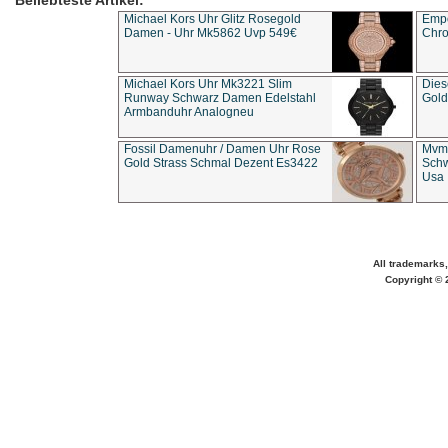
Beliebteste Artikel:
Michael Kors Uhr Glitz Rosegold
Empo
Damen - Uhr Mk5862 Uvp 549€
Chro
Michael Kors Uhr Mk3221 Slim
Dies
Runway Schwarz Damen Edelstahl
Gold
Armbanduhr Analogneu
Fossil Damenuhr / Damen Uhr Rose
Mvmt
Gold Strass Schmal Dezent Es3422
Schw
Usa 
All trademarks,
Copyright © 