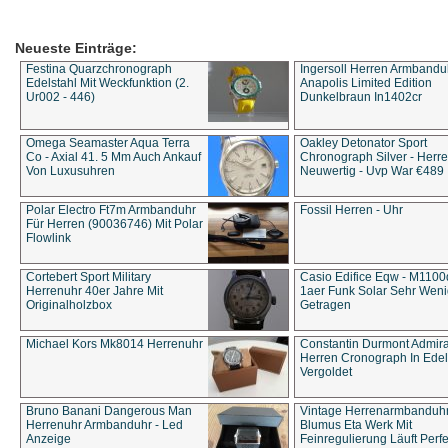
Neueste Einträge:
Festina Quarzchronograph
Ingersoll Herren Armbandu
Edelstahl Mit Weckfunktion (2.
Anapolis Limited Edition
Ur002 - 446)
Dunkelbraun In1402cr
Omega Seamaster Aqua Terra
Oakley Detonator Sport
Co - Axial 41. 5 Mm Auch Ankauf
Chronograph Silver - Herre
Von Luxusuhren
Neuwertig - Uvp War €489
Polar Electro Ft7m Armbanduhr
Fossil Herren - Uhr
Für Herren (90036746) Mit Polar
Flowlink
Cortebert Sport Military
Casio Edifice Eqw - M1100
Herrenuhr 40er Jahre Mit
1aer Funk Solar Sehr Wen
Originalholzbox
Getragen
Michael Kors Mk8014 Herrenuhr
Constantin Durmont Admira
Herren Cronograph In Edel
Vergoldet
Bruno Banani Dangerous Man
Vintage Herrenarmbanduh
Herrenuhr Armbanduhr - Led
Blumus Eta Werk Mit
Anzeige
Feinregulierung Läuft Perfe