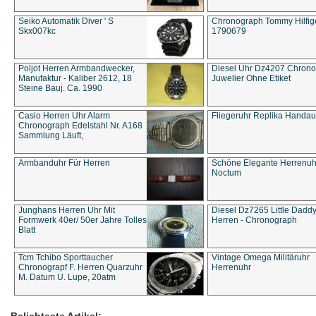
Seiko Automatik Diver ' S
Chronograph Tommy Hilfige
Skx007kc
1790679
Poljot Herren Armbandwecker,
Diesel Uhr Dz4207 Chron
Manufaktur - Kaliber 2612, 18
Juwelier Ohne Etiket
Steine Bauj. Ca. 1990
Casio Herren Uhr Alarm
Fliegeruhr Replika Handau
Chronograph Edelstahl Nr. A168
Sammlung Läuft,
Armbanduhr Für Herren
Schöne Elegante Herrenuh
Noctum
Junghans Herren Uhr Mit
Diesel Dz7265 Little Dadd
Formwerk 40er/ 50er Jahre Tolles
Herren - Chronograph
Blatt
Tcm Tchibo Sporttaucher
Vintage Omega Militäruhr
Chronograpf F. Herren Quarzuhr
Herrenuhr
M. Datum U. Lupe, 20atm