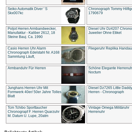
Seiko Automatik Diver ' S
Chronograph Tommy Hilfige
Skx007kc
1790679
Poljot Herren Armbandwecker,
Diesel Uhr Dz4207 Chron
Manufaktur - Kaliber 2612, 18
Juwelier Ohne Etiket
Steine Bauj. Ca. 1990
Casio Herren Uhr Alarm
Fliegeruhr Replika Handau
Chronograph Edelstahl Nr. A168
Sammlung Läuft,
Armbanduhr Für Herren
Schöne Elegante Herrenuh
Noctum
Junghans Herren Uhr Mit
Diesel Dz7265 Little Dadd
Formwerk 40er/ 50er Jahre Tolles
Herren - Chronograph
Blatt
Tcm Tchibo Sporttaucher
Vintage Omega Militäruhr
Chronograpf F. Herren Quarzuhr
Herrenuhr
M. Datum U. Lupe, 20atm