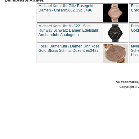
Beliebteste Artikel:
Michael Kors Uhr Glitz Rosegold
Empo
Damen - Uhr Mk5862 Uvp 549€
Chro
Michael Kors Uhr Mk3221 Slim
Dies
Runway Schwarz Damen Edelstahl
Gold
Armbanduhr Analogneu
Fossil Damenuhr / Damen Uhr Rose
Mvmt
Gold Strass Schmal Dezent Es3422
Schw
Usa 
All trademarks,
Copyright © 