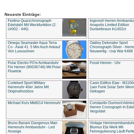
Neueste Einträge:
Festina Quarzchronograph
Ingersoll Herren Armbandu
Edelstahl Mit Weckfunktion (2.
Anapolis Limited Edition
Ur002 - 446)
Dunkelbraun In1402cr
Omega Seamaster Aqua Terra
Oakley Detonator Sport
Co - Axial 41. 5 Mm Auch Ankauf
Chronograph Silver - Herre
Von Luxusuhren
Neuwertig - Uvp War €489
Polar Electro Ft7m Armbanduhr
Fossil Herren - Uhr
Für Herren (90036746) Mit Polar
Flowlink
Cortebert Sport Military
Casio Edifice Eqw - M1100
Herrenuhr 40er Jahre Mit
1aer Funk Solar Sehr Wen
Originalholzbox
Getragen
Michael Kors Mk8014 Herrenuhr
Constantin Durmont Admira
Herren Cronograph In Edel
Vergoldet
Bruno Banani Dangerous Man
Vintage Herrenarmbanduh
Herrenuhr Armbanduhr - Led
Blumus Eta Werk Mit
Anzeige
Feinregulierung Läuft Perfe