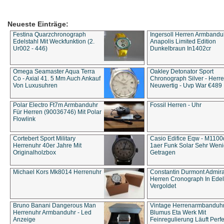
Neueste Einträge:
Festina Quarzchronograph
Ingersoll Herren Armbandu
Edelstahl Mit Weckfunktion (2.
Anapolis Limited Edition
Ur002 - 446)
Dunkelbraun In1402cr
Omega Seamaster Aqua Terra
Oakley Detonator Sport
Co - Axial 41. 5 Mm Auch Ankauf
Chronograph Silver - Herre
Von Luxusuhren
Neuwertig - Uvp War €489
Polar Electro Ft7m Armbanduhr
Fossil Herren - Uhr
Für Herren (90036746) Mit Polar
Flowlink
Cortebert Sport Military
Casio Edifice Eqw - M1100
Herrenuhr 40er Jahre Mit
1aer Funk Solar Sehr Wen
Originalholzbox
Getragen
Michael Kors Mk8014 Herrenuhr
Constantin Durmont Admira
Herren Cronograph In Edel
Vergoldet
Bruno Banani Dangerous Man
Vintage Herrenarmbanduh
Herrenuhr Armbanduhr - Led
Blumus Eta Werk Mit
Anzeige
Feinregulierung Läuft Perfe