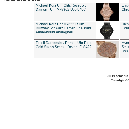
Beliebteste Artikel:
Michael Kors Uhr Glitz Rosegold
Empo
Damen - Uhr Mk5862 Uvp 549€
Chro
Michael Kors Uhr Mk3221 Slim
Dies
Runway Schwarz Damen Edelstahl
Gold
Armbanduhr Analogneu
Fossil Damenuhr / Damen Uhr Rose
Mvmt
Gold Strass Schmal Dezent Es3422
Schw
Usa 
All trademarks,
Copyright © 