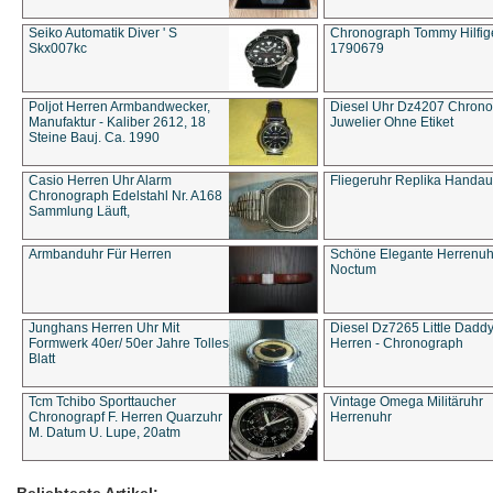
Seiko Automatik Diver ' S
Chronograph Tommy Hilfige
Skx007kc
1790679
Poljot Herren Armbandwecker,
Diesel Uhr Dz4207 Chron
Manufaktur - Kaliber 2612, 18
Juwelier Ohne Etiket
Steine Bauj. Ca. 1990
Casio Herren Uhr Alarm
Fliegeruhr Replika Handau
Chronograph Edelstahl Nr. A168
Sammlung Läuft,
Armbanduhr Für Herren
Schöne Elegante Herrenuh
Noctum
Junghans Herren Uhr Mit
Diesel Dz7265 Little Dadd
Formwerk 40er/ 50er Jahre Tolles
Herren - Chronograph
Blatt
Tcm Tchibo Sporttaucher
Vintage Omega Militäruhr
Chronograpf F. Herren Quarzuhr
Herrenuhr
M. Datum U. Lupe, 20atm