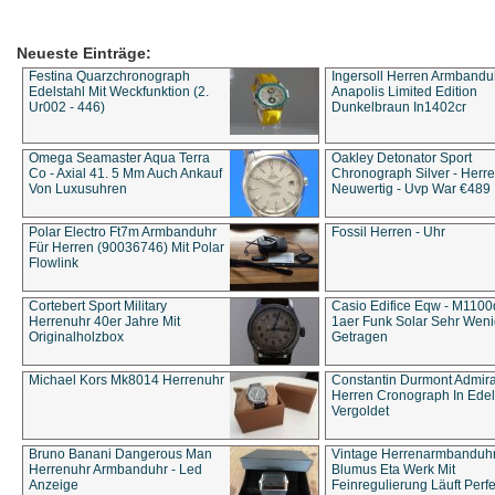
Neueste Einträge:
Festina Quarzchronograph
Ingersoll Herren Armbandu
Edelstahl Mit Weckfunktion (2.
Anapolis Limited Edition
Ur002 - 446)
Dunkelbraun In1402cr
Omega Seamaster Aqua Terra
Oakley Detonator Sport
Co - Axial 41. 5 Mm Auch Ankauf
Chronograph Silver - Herre
Von Luxusuhren
Neuwertig - Uvp War €489
Polar Electro Ft7m Armbanduhr
Fossil Herren - Uhr
Für Herren (90036746) Mit Polar
Flowlink
Cortebert Sport Military
Casio Edifice Eqw - M1100
Herrenuhr 40er Jahre Mit
1aer Funk Solar Sehr Wen
Originalholzbox
Getragen
Michael Kors Mk8014 Herrenuhr
Constantin Durmont Admira
Herren Cronograph In Edel
Vergoldet
Bruno Banani Dangerous Man
Vintage Herrenarmbanduh
Herrenuhr Armbanduhr - Led
Blumus Eta Werk Mit
Anzeige
Feinregulierung Läuft Perfe