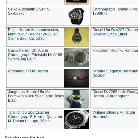
Seiko Automatik Diver ' S
Chronograph Tommy Hilfige
Skx007kc
1790679
Poljot Herren Armbandwecker,
Diesel Uhr Dz4207 Chron
Manufaktur - Kaliber 2612, 18
Juwelier Ohne Etiket
Steine Bauj. Ca. 1990
Casio Herren Uhr Alarm
Fliegeruhr Replika Handau
Chronograph Edelstahl Nr. A168
Sammlung Läuft,
Armbanduhr Für Herren
Schöne Elegante Herrenuh
Noctum
Junghans Herren Uhr Mit
Diesel Dz7265 Little Dadd
Formwerk 40er/ 50er Jahre Tolles
Herren - Chronograph
Blatt
Tcm Tchibo Sporttaucher
Vintage Omega Militäruhr
Chronograpf F. Herren Quarzuhr
Herrenuhr
M. Datum U. Lupe, 20atm