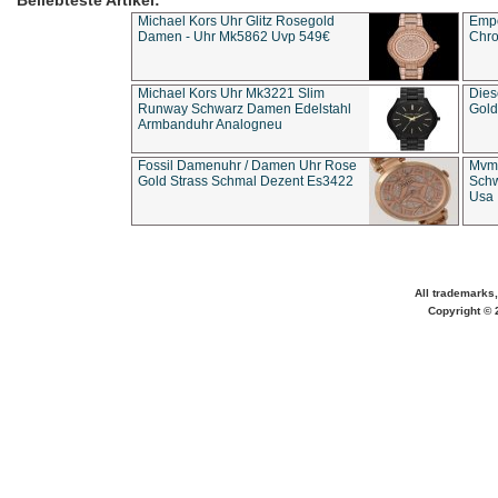
Beliebteste Artikel:
Michael Kors Uhr Glitz Rosegold
Empo
Damen - Uhr Mk5862 Uvp 549€
Chro
Michael Kors Uhr Mk3221 Slim
Dies
Runway Schwarz Damen Edelstahl
Gold
Armbanduhr Analogneu
Fossil Damenuhr / Damen Uhr Rose
Mvmt
Gold Strass Schmal Dezent Es3422
Schw
Usa 
All trademarks,
Copyright © 