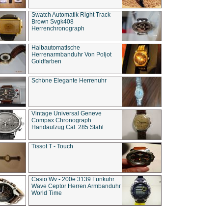
Swatch Automatik Right Track
Brown Svgk408
Herrenchronograph
Halbautomatische
Herrenarmbanduhr Von Poljot
Goldfarben
Schöne Elegante Herrenuhr
Vintage Universal Geneve
Compax Chronograph
Handaufzug Cal. 285 Stahl
Tissot T - Touch
Casio Wv - 200e 3139 Funkuhr
Wave Ceptor Herren Armbanduhr
World Time