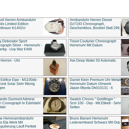
soll Herren Armbanduhr
Armbanduhr Herren Diesel
is Limited Edition
Dz7193 Chro­no­graph,
lbraun In1402cr
Geschenkbox, Booklet Statt 299,
-
y Detonator Sport
Tissot Couturier Chronograph
ograph Silver - Herrenuhr -
Herrenuhr Mit Datum
rtig - Uvp War €489
 Herren - Uhr
Awi Deep Water 50 Automatic
 Edifice Eqw - M1100db -
Daniel Klein Premium Uhr Metall
Funk Solar Sehr Wenig
Herrenuhr Datum Uhrwerk
gen
Japan Miyota Dk010131 - 6
antin Durmont Admiral
Swatch Chrono " Goldfinger "
n Cronograph In Edelstahl
Scm 100 - Ovp - Mit Etikett - Sehr
ldet
Selten
ge Herrenarmbanduhr
Bruno Banani Herrenuhr
s Eta Werk Mit
Lederarmband Schwarz Mit Ovp
gulierung Läuft Perfekt