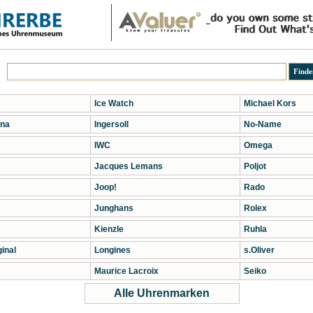
Ice Watch
Michael Kors
na
Ingersoll
No-Name
IWC
Omega
Jacques Lemans
Poljot
Joop!
Rado
Junghans
Rolex
Kienzle
Ruhla
inal
Longines
s.Oliver
Maurice Lacroix
Seiko
Alle Uhrenmarken