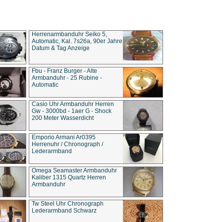
Herrenarmbanduhr Seiko 5,
Automatic, Kal. 7s26a, 90er Jahre
Datum & Tag Anzeige
Fbu - Franz Burger - Alte
Armbanduhr - 25 Rubine -
Automatic
Casio Uhr Armbanduhr Herren
Gw - 3000bd - 1aer G - Shock
200 Meter Wasserdicht
Emporio Armani Ar0395
Herrenuhr / Chronograph /
Lederarmband
Omega Seamaster Armbanduhr
Kaliber 1315 Quartz Herren
Armbanduhr
Tw Steel Uhr Chronograph
Lederarmband Schwarz