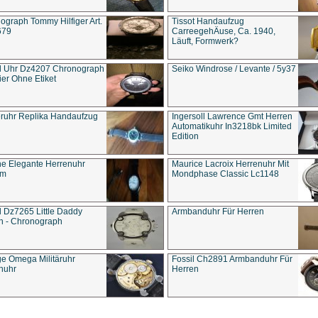
ograph Tommy Hilfiger Art.
Tissot Handaufzug
679
CarreegehÄuse, Ca. 1940,
Läuft, Formwerk?
l Uhr Dz4207 Chronograph
Seiko Windrose / Levante / 5y37
ier Ohne Etiket
eruhr Replika Handaufzug
Ingersoll Lawrence Gmt Herren
Automatikuhr In3218bk Limited
Edition
e Elegante Herrenuhr
Maurice Lacroix Herrenuhr Mit
um
Mondphase Classic Lc1148
l Dz7265 Little Daddy
Armbanduhr Für Herren
n - Chronograph
ge Omega Militäruhr
Fossil Ch2891 Armbanduhr Für
nuhr
Herren