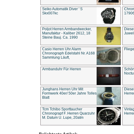
Seiko Automatik Diver ' S
Chron
Skx007kc
1790
Poljot Herren Armbandwecker,
Diese
Manufaktur - Kaliber 2612, 18
Juwel
Steine Bauj. Ca. 1990
Casio Herren Uhr Alarm
Flieg
Chronograph Edelstahl Nr. A168
Sammlung Läuft,
Armbanduhr Für Herren
Schön
Noct
Junghans Herren Uhr Mit
Diese
Formwerk 40er/ 50er Jahre Tolles
Herre
Blatt
Tcm Tchibo Sporttaucher
Vinta
Chronograpf F. Herren Quarzuhr
Herre
M. Datum U. Lupe, 20atm