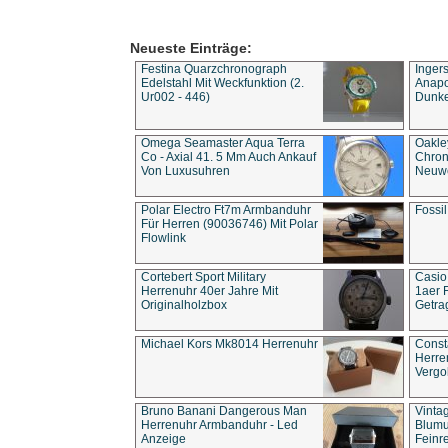
Neueste Einträge:
Festina Quarzchronograph
Inger
Edelstahl Mit Weckfunktion (2.
Anapol
Ur002 - 446)
Dunke
Omega Seamaster Aqua Terra
Oakle
Co - Axial 41. 5 Mm Auch Ankauf
Chron
Von Luxusuhren
Neuwe
Polar Electro Ft7m Armbanduhr
Fossil
Für Herren (90036746) Mit Polar
Flowlink
Cortebert Sport Military
Casio
Herrenuhr 40er Jahre Mit
1aer 
Originalholzbox
Getra
Michael Kors Mk8014 Herrenuhr
Const
Herre
Vergo
Bruno Banani Dangerous Man
Vinta
Herrenuhr Armbanduhr - Led
Blumu
Anzeige
Feinre