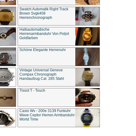
Swatch Automatik Right Track
Brown Svgk408
Herrenchronograph
Halbautomatische
Herrenarmbanduhr Von Poljot
Goldfarben
Schöne Elegante Herrenuhr
Vintage Universal Geneve
Compax Chronograph
Handaufzug Cal. 285 Stahl
Tissot T - Touch
Casio Wv - 200e 3139 Funkuhr
Wave Ceptor Herren Armbanduhr
World Time