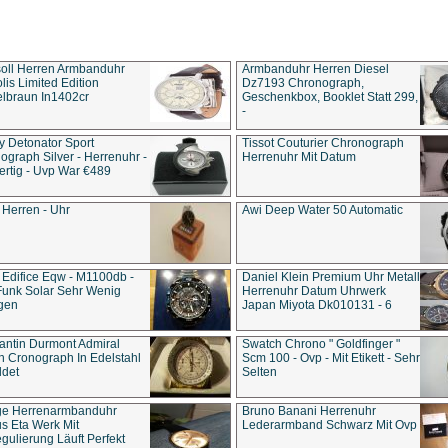
soll Herren Armbanduhr
Armbanduhr Herren Diesel
is Limited Edition
Dz7193 Chro­no­graph,
lbraun In1402cr
Geschenkbox, Booklet Statt 299,
-
y Detonator Sport
Tissot Couturier Chronograph
ograph Silver - Herrenuhr -
Herrenuhr Mit Datum
rtig - Uvp War €489
 Herren - Uhr
Awi Deep Water 50 Automatic
 Edifice Eqw - M1100db -
Daniel Klein Premium Uhr Metall
Funk Solar Sehr Wenig
Herrenuhr Datum Uhrwerk
gen
Japan Miyota Dk010131 - 6
antin Durmont Admiral
Swatch Chrono " Goldfinger "
n Cronograph In Edelstahl
Scm 100 - Ovp - Mit Etikett - Sehr
ldet
Selten
ge Herrenarmbanduhr
Bruno Banani Herrenuhr
s Eta Werk Mit
Lederarmband Schwarz Mit Ovp
gulierung Läuft Perfekt