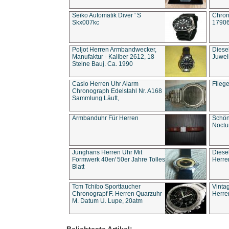
Seiko Automatik Diver ' S
Chron
Skx007kc
1790
Poljot Herren Armbandwecker,
Diese
Manufaktur - Kaliber 2612, 18
Juwel
Steine Bauj. Ca. 1990
Casio Herren Uhr Alarm
Flieg
Chronograph Edelstahl Nr. A168
Sammlung Läuft,
Armbanduhr Für Herren
Schön
Noct
Junghans Herren Uhr Mit
Diese
Formwerk 40er/ 50er Jahre Tolles
Herre
Blatt
Tcm Tchibo Sporttaucher
Vinta
Chronograpf F. Herren Quarzuhr
Herre
M. Datum U. Lupe, 20atm