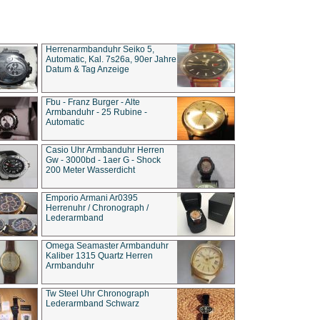
Herrenarmbanduhr Seiko 5,
Automatic, Kal. 7s26a, 90er Jahre
Datum & Tag Anzeige
Fbu - Franz Burger - Alte
Armbanduhr - 25 Rubine -
Automatic
Casio Uhr Armbanduhr Herren
Gw - 3000bd - 1aer G - Shock
200 Meter Wasserdicht
Emporio Armani Ar0395
Herrenuhr / Chronograph /
Lederarmband
Omega Seamaster Armbanduhr
Kaliber 1315 Quartz Herren
Armbanduhr
Tw Steel Uhr Chronograph
Lederarmband Schwarz