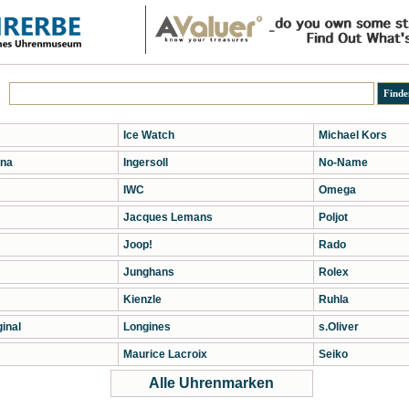
Ice Watch
Michael Kors
na
Ingersoll
No-Name
IWC
Omega
Jacques Lemans
Poljot
Joop!
Rado
Junghans
Rolex
Kienzle
Ruhla
inal
Longines
s.Oliver
Maurice Lacroix
Seiko
Alle Uhrenmarken