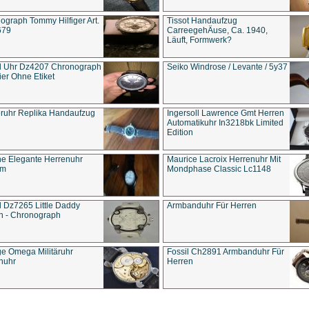
ograph Tommy Hilfiger Art.
Tissot Handaufzug
679
CarreegehÄuse, Ca. 1940,
Läuft, Formwerk?
l Uhr Dz4207 Chronograph
Seiko Windrose / Levante / 5y37
ier Ohne Etiket
eruhr Replika Handaufzug
Ingersoll Lawrence Gmt Herren
Automatikuhr In3218bk Limited
Edition
e Elegante Herrenuhr
Maurice Lacroix Herrenuhr Mit
um
Mondphase Classic Lc1148
l Dz7265 Little Daddy
Armbanduhr Für Herren
n - Chronograph
ge Omega Militäruhr
Fossil Ch2891 Armbanduhr Für
nuhr
Herren