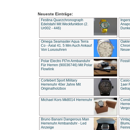
Neueste Einträge:
Festina Quarzchronograph
Inger
Edelstahl Mit Weckfunktion (2.
Anapol
Ur002 - 446)
Dunke
Omega Seamaster Aqua Terra
Oakle
Co - Axial 41. 5 Mm Auch Ankauf
Chron
Von Luxusuhren
Neuwe
Polar Electro Ft7m Armbanduhr
Fossil
Für Herren (90036746) Mit Polar
Flowlink
Cortebert Sport Military
Casio
Herrenuhr 40er Jahre Mit
1aer 
Originalholzbox
Getra
Michael Kors Mk8014 Herrenuhr
Const
Herre
Vergo
Bruno Banani Dangerous Man
Vinta
Herrenuhr Armbanduhr - Led
Blumu
Anzeige
Feinre