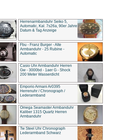
Herrenarmbanduhr Seiko 5,
Automatic, Kal. 7s26a, 90er Jahre
Datum & Tag Anzeige
Fbu - Franz Burger - Alte
Armbanduhr - 25 Rubine -
Automatic
Casio Uhr Armbanduhr Herren
Gw - 3000bd - 1aer G - Shock
200 Meter Wasserdicht
Emporio Armani Ar0395
Herrenuhr / Chronograph /
Lederarmband
Omega Seamaster Armbanduhr
Kaliber 1315 Quartz Herren
Armbanduhr
Tw Steel Uhr Chronograph
Lederarmband Schwarz