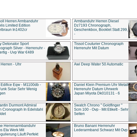
soll Herren Armbanduhr
Armbanduhr Herren Diesel
is Limited Edition
Dz7193 Chro­no­graph,
lbraun In1402cr
Geschenkbox, Booklet Statt 299,
-
y Detonator Sport
Tissot Couturier Chronograph
ograph Silver - Herrenuhr -
Herrenuhr Mit Datum
rtig - Uvp War €489
 Herren - Uhr
Awi Deep Water 50 Automatic
 Edifice Eqw - M1100db -
Daniel Klein Premium Uhr Metall
Funk Solar Sehr Wenig
Herrenuhr Datum Uhrwerk
gen
Japan Miyota Dk010131 - 6
antin Durmont Admiral
Swatch Chrono " Goldfinger "
n Cronograph In Edelstahl
Scm 100 - Ovp - Mit Etikett - Sehr
ldet
Selten
ge Herrenarmbanduhr
Bruno Banani Herrenuhr
s Eta Werk Mit
Lederarmband Schwarz Mit Ovp
gulierung Läuft Perfekt