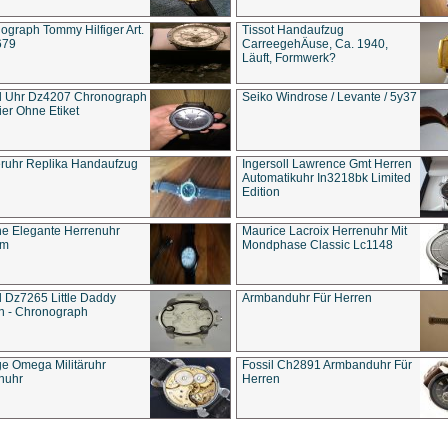
ograph Tommy Hilfiger Art.
Tissot Handaufzug
679
CarreegehÄuse, Ca. 1940,
Läuft, Formwerk?
l Uhr Dz4207 Chronograph
Seiko Windrose / Levante / 5y37
ier Ohne Etiket
eruhr Replika Handaufzug
Ingersoll Lawrence Gmt Herren
Automatikuhr In3218bk Limited
Edition
e Elegante Herrenuhr
Maurice Lacroix Herrenuhr Mit
um
Mondphase Classic Lc1148
l Dz7265 Little Daddy
Armbanduhr Für Herren
n - Chronograph
ge Omega Militäruhr
Fossil Ch2891 Armbanduhr Für
nuhr
Herren