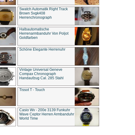
Swatch Automatik Right Track
Brown Svgk408
Herrenchronograph
Halbautomatische
Herrenarmbanduhr Von Poljot
Goldfarben
Schöne Elegante Herrenuhr
Vintage Universal Geneve
Compax Chronograph
Handaufzug Cal. 285 Stahl
Tissot T - Touch
Casio Wv - 200e 3139 Funkuhr
Wave Ceptor Herren Armbanduhr
World Time