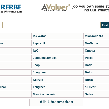
Ice Watch
Michael Kors
na
Ingersoll
No-Name
IWC
Omega
Jacques Lemans
Poljot
Joop!
Rado
Junghans
Rolex
Kienzle
Ruhla
inal
Longines
s.Oliver
Maurice Lacroix
Seiko
Alle Uhrenmarken