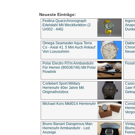
Neueste Einträge:
Festina Quarzchronograph
Inger
Edelstahl Mit Weckfunktion (2.
Anapol
Ur002 - 446)
Dunke
Omega Seamaster Aqua Terra
Oakle
Co - Axial 41. 5 Mm Auch Ankauf
Chron
Von Luxusuhren
Neuwe
Polar Electro Ft7m Armbanduhr
Fossil
Für Herren (90036746) Mit Polar
Flowlink
Cortebert Sport Military
Casio
Herrenuhr 40er Jahre Mit
1aer 
Originalholzbox
Getra
Michael Kors Mk8014 Herrenuhr
Const
Herre
Vergo
Bruno Banani Dangerous Man
Vinta
Herrenuhr Armbanduhr - Led
Blumu
Anzeige
Feinre