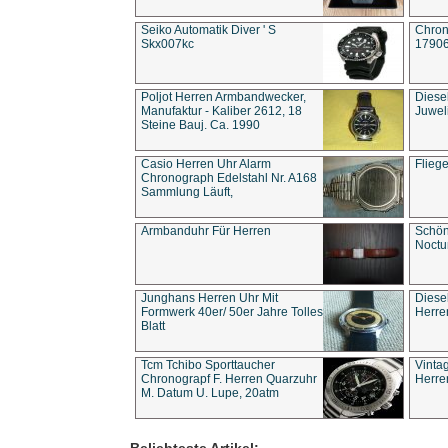
Seiko Automatik Diver ' S
Chron
Skx007kc
1790
Poljot Herren Armbandwecker,
Diese
Manufaktur - Kaliber 2612, 18
Juwel
Steine Bauj. Ca. 1990
Casio Herren Uhr Alarm
Flieg
Chronograph Edelstahl Nr. A168
Sammlung Läuft,
Armbanduhr Für Herren
Schön
Noct
Junghans Herren Uhr Mit
Diese
Formwerk 40er/ 50er Jahre Tolles
Herre
Blatt
Tcm Tchibo Sporttaucher
Vinta
Chronograpf F. Herren Quarzuhr
Herre
M. Datum U. Lupe, 20atm