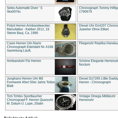
Seiko Automatik Diver ' S
Chronograph Tommy Hilfige
Skx007kc
1790679
Poljot Herren Armbandwecker,
Diesel Uhr Dz4207 Chron
Manufaktur - Kaliber 2612, 18
Juwelier Ohne Etiket
Steine Bauj. Ca. 1990
Casio Herren Uhr Alarm
Fliegeruhr Replika Handau
Chronograph Edelstahl Nr. A168
Sammlung Läuft,
Armbanduhr Für Herren
Schöne Elegante Herrenuh
Noctum
Junghans Herren Uhr Mit
Diesel Dz7265 Little Dadd
Formwerk 40er/ 50er Jahre Tolles
Herren - Chronograph
Blatt
Tcm Tchibo Sporttaucher
Vintage Omega Militäruhr
Chronograpf F. Herren Quarzuhr
Herrenuhr
M. Datum U. Lupe, 20atm