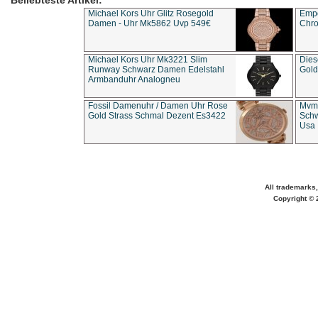
Beliebteste Artikel:
Michael Kors Uhr Glitz Rosegold
Empo
Damen - Uhr Mk5862 Uvp 549€
Chro
Michael Kors Uhr Mk3221 Slim
Dies
Runway Schwarz Damen Edelstahl
Gold
Armbanduhr Analogneu
Fossil Damenuhr / Damen Uhr Rose
Mvmt
Gold Strass Schmal Dezent Es3422
Schw
Usa 
All trademarks,
Copyright © 