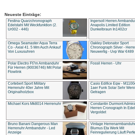
Neueste Einträge:
Festina Quarzchronograph
Ingersoll Herren Armbandu
Edelstahl Mit Weckfunktion (2.
Anapolis Limited Edition
Ur002 - 446)
Dunkelbraun In1402cr
Omega Seamaster Aqua Terra
Oakley Detonator Sport
Co - Axial 41. 5 Mm Auch Ankauf
Chronograph Silver - Herre
Von Luxusuhren
Neuwertig - Uvp War €489
Polar Electro Ft7m Armbanduhr
Fossil Herren - Uhr
Für Herren (90036746) Mit Polar
Flowlink
Cortebert Sport Military
Casio Edifice Eqw - M1100
Herrenuhr 40er Jahre Mit
1aer Funk Solar Sehr Wen
Originalholzbox
Getragen
Michael Kors Mk8014 Herrenuhr
Constantin Durmont Admira
Herren Cronograph In Edel
Vergoldet
Bruno Banani Dangerous Man
Vintage Herrenarmbanduh
Herrenuhr Armbanduhr - Led
Blumus Eta Werk Mit
Anzeige
Feinregulierung Läuft Perfe