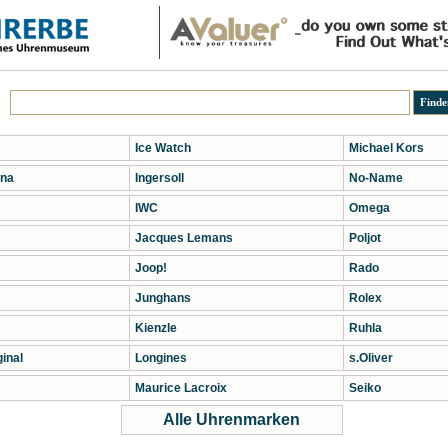
Ice Watch
Michael Kors
na
Ingersoll
No-Name
IWC
Omega
Jacques Lemans
Poljot
Joop!
Rado
Junghans
Rolex
Kienzle
Ruhla
inal
Longines
s.Oliver
Maurice Lacroix
Seiko
Alle Uhrenmarken