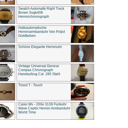
Swatch Automatik Right Track
Brown Svgk408
Herrenchronograph
Halbautomatische
Herrenarmbanduhr Von Poljot
Goldfarben
Schöne Elegante Herrenuhr
Vintage Universal Geneve
Compax Chronograph
Handaufzug Cal. 285 Stahl
Tissot T - Touch
Casio Wv - 200e 3139 Funkuhr
Wave Ceptor Herren Armbanduhr
World Time