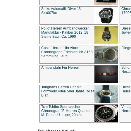
Seiko Automatik Diver ' S
Chron
Skx007kc
1790
Poljot Herren Armbandwecker,
Diese
Manufaktur - Kaliber 2612, 18
Juwel
Steine Bauj. Ca. 1990
Casio Herren Uhr Alarm
Flieg
Chronograph Edelstahl Nr. A168
Sammlung Läuft,
Armbanduhr Für Herren
Schön
Noct
Junghans Herren Uhr Mit
Diese
Formwerk 40er/ 50er Jahre Tolles
Herre
Blatt
Tcm Tchibo Sporttaucher
Vinta
Chronograpf F. Herren Quarzuhr
Herre
M. Datum U. Lupe, 20atm