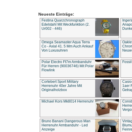
Neueste Einträge:
Festina Quarzchronograph
Inger
Edelstahl Mit Weckfunktion (2.
Anapol
Ur002 - 446)
Dunke
Omega Seamaster Aqua Terra
Oakle
Co - Axial 41. 5 Mm Auch Ankauf
Chron
Von Luxusuhren
Neuwe
Polar Electro Ft7m Armbanduhr
Fossil
Für Herren (90036746) Mit Polar
Flowlink
Cortebert Sport Military
Casio
Herrenuhr 40er Jahre Mit
1aer 
Originalholzbox
Getra
Michael Kors Mk8014 Herrenuhr
Const
Herre
Vergo
Bruno Banani Dangerous Man
Vinta
Herrenuhr Armbanduhr - Led
Blumu
Anzeige
Feinre