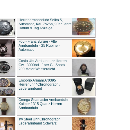
Herrenarmbanduhr Seiko 5,
Automatic, Kal. 7s26a, 90er Jahre
Datum & Tag Anzeige
Fbu - Franz Burger - Alte
Armbanduhr - 25 Rubine -
Automatic
Casio Uhr Armbanduhr Herren
Gw - 3000bd - 1aer G - Shock
200 Meter Wasserdicht
Emporio Armani Ar0395
Herrenuhr / Chronograph /
Lederarmband
Omega Seamaster Armbanduhr
Kaliber 1315 Quartz Herren
Armbanduhr
Tw Steel Uhr Chronograph
Lederarmband Schwarz