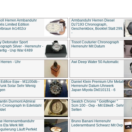
soll Herren Armbanduhr
Armbanduhr Herren Diesel
is Limited Edition
Dz7193 Chro­no­graph,
lbraun In1402cr
Geschenkbox, Booklet Statt 299,
-
y Detonator Sport
Tissot Couturier Chronograph
ograph Silver - Herrenuhr -
Herrenuhr Mit Datum
rtig - Uvp War €489
 Herren - Uhr
Awi Deep Water 50 Automatic
 Edifice Eqw - M1100db -
Daniel Klein Premium Uhr Metall
Funk Solar Sehr Wenig
Herrenuhr Datum Uhrwerk
gen
Japan Miyota Dk010131 - 6
antin Durmont Admiral
Swatch Chrono " Goldfinger "
n Cronograph In Edelstahl
Scm 100 - Ovp - Mit Etikett - Sehr
ldet
Selten
ge Herrenarmbanduhr
Bruno Banani Herrenuhr
s Eta Werk Mit
Lederarmband Schwarz Mit Ovp
gulierung Läuft Perfekt