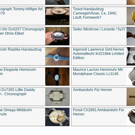
ograph Tommy Hilfiger Art.
Tissot Handaufzug
679
CarreegehÄuse, Ca. 1940,
Läuft, Formwerk?
l Uhr Dz4207 Chronograph
Seiko Windrose / Levante / 5y37
ier Ohne Etiket
eruhr Replika Handaufzug
Ingersoll Lawrence Gmt Herren
Automatikuhr In3218bk Limited
Edition
e Elegante Herrenuhr
Maurice Lacroix Herrenuhr Mit
um
Mondphase Classic Lc1148
l Dz7265 Little Daddy
Armbanduhr Für Herren
n - Chronograph
ge Omega Militäruhr
Fossil Ch2891 Armbanduhr Für
nuhr
Herren