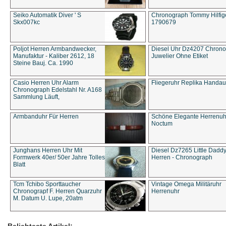
Seiko Automatik Diver ' S
Chronograph Tommy Hilfige
Skx007kc
1790679
Poljot Herren Armbandwecker,
Diesel Uhr Dz4207 Chron
Manufaktur - Kaliber 2612, 18
Juwelier Ohne Etiket
Steine Bauj. Ca. 1990
Casio Herren Uhr Alarm
Fliegeruhr Replika Handau
Chronograph Edelstahl Nr. A168
Sammlung Läuft,
Armbanduhr Für Herren
Schöne Elegante Herrenuh
Noctum
Junghans Herren Uhr Mit
Diesel Dz7265 Little Dadd
Formwerk 40er/ 50er Jahre Tolles
Herren - Chronograph
Blatt
Tcm Tchibo Sporttaucher
Vintage Omega Militäruhr
Chronograpf F. Herren Quarzuhr
Herrenuhr
M. Datum U. Lupe, 20atm