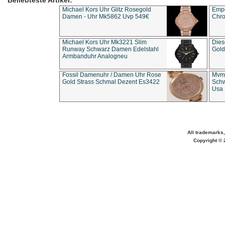
Beliebteste Artikel:
Michael Kors Uhr Glitz Rosegold
Empo
Damen - Uhr Mk5862 Uvp 549€
Chro
Michael Kors Uhr Mk3221 Slim
Dies
Runway Schwarz Damen Edelstahl
Gold
Armbanduhr Analogneu
Fossil Damenuhr / Damen Uhr Rose
Mvmt
Gold Strass Schmal Dezent Es3422
Schw
Usa 
All trademarks,
Copyright © 