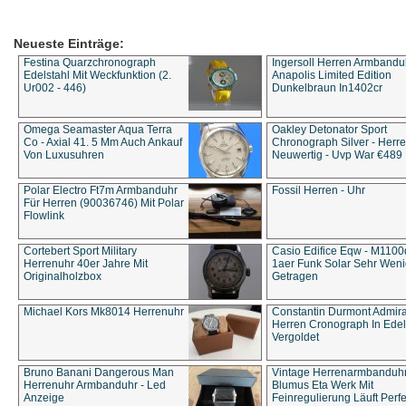
Neueste Einträge:
Festina Quarzchronograph
Ingersoll Herren Armbandu
Edelstahl Mit Weckfunktion (2.
Anapolis Limited Edition
Ur002 - 446)
Dunkelbraun In1402cr
Omega Seamaster Aqua Terra
Oakley Detonator Sport
Co - Axial 41. 5 Mm Auch Ankauf
Chronograph Silver - Herre
Von Luxusuhren
Neuwertig - Uvp War €489
Polar Electro Ft7m Armbanduhr
Fossil Herren - Uhr
Für Herren (90036746) Mit Polar
Flowlink
Cortebert Sport Military
Casio Edifice Eqw - M1100
Herrenuhr 40er Jahre Mit
1aer Funk Solar Sehr Wen
Originalholzbox
Getragen
Michael Kors Mk8014 Herrenuhr
Constantin Durmont Admira
Herren Cronograph In Edel
Vergoldet
Bruno Banani Dangerous Man
Vintage Herrenarmbanduh
Herrenuhr Armbanduhr - Led
Blumus Eta Werk Mit
Anzeige
Feinregulierung Läuft Perfe