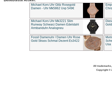
Beliebteste Artikel:
Michael Kors Uhr Glitz Rosegold
Empo
Damen - Uhr Mk5862 Uvp 549€
Chro
Michael Kors Uhr Mk3221 Slim
Dies
Runway Schwarz Damen Edelstahl
Gold
Armbanduhr Analogneu
Fossil Damenuhr / Damen Uhr Rose
Mvmt
Gold Strass Schmal Dezent Es3422
Schw
Usa 
All trademarks,
Copyright © 