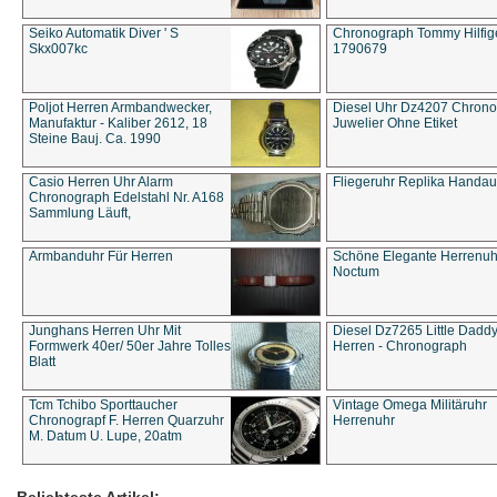
Seiko Automatik Diver ' S
Chronograph Tommy Hilfige
Skx007kc
1790679
Poljot Herren Armbandwecker,
Diesel Uhr Dz4207 Chron
Manufaktur - Kaliber 2612, 18
Juwelier Ohne Etiket
Steine Bauj. Ca. 1990
Casio Herren Uhr Alarm
Fliegeruhr Replika Handau
Chronograph Edelstahl Nr. A168
Sammlung Läuft,
Armbanduhr Für Herren
Schöne Elegante Herrenuh
Noctum
Junghans Herren Uhr Mit
Diesel Dz7265 Little Dadd
Formwerk 40er/ 50er Jahre Tolles
Herren - Chronograph
Blatt
Tcm Tchibo Sporttaucher
Vintage Omega Militäruhr
Chronograpf F. Herren Quarzuhr
Herrenuhr
M. Datum U. Lupe, 20atm