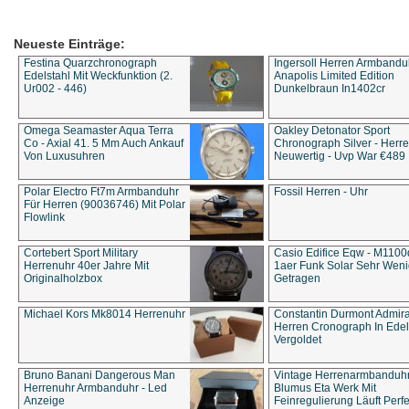
Neueste Einträge:
Festina Quarzchronograph
Ingersoll Herren Armbandu
Edelstahl Mit Weckfunktion (2.
Anapolis Limited Edition
Ur002 - 446)
Dunkelbraun In1402cr
Omega Seamaster Aqua Terra
Oakley Detonator Sport
Co - Axial 41. 5 Mm Auch Ankauf
Chronograph Silver - Herre
Von Luxusuhren
Neuwertig - Uvp War €489
Polar Electro Ft7m Armbanduhr
Fossil Herren - Uhr
Für Herren (90036746) Mit Polar
Flowlink
Cortebert Sport Military
Casio Edifice Eqw - M1100
Herrenuhr 40er Jahre Mit
1aer Funk Solar Sehr Wen
Originalholzbox
Getragen
Michael Kors Mk8014 Herrenuhr
Constantin Durmont Admira
Herren Cronograph In Edel
Vergoldet
Bruno Banani Dangerous Man
Vintage Herrenarmbanduh
Herrenuhr Armbanduhr - Led
Blumus Eta Werk Mit
Anzeige
Feinregulierung Läuft Perfe