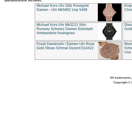
Beliebteste Artikel:
Michael Kors Uhr Glitz Rosegold
Empo
Damen - Uhr Mk5862 Uvp 549€
Chro
Michael Kors Uhr Mk3221 Slim
Dies
Runway Schwarz Damen Edelstahl
Gold
Armbanduhr Analogneu
Fossil Damenuhr / Damen Uhr Rose
Mvmt
Gold Strass Schmal Dezent Es3422
Schw
Usa 
All trademarks,
Copyright © 