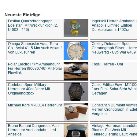
Neueste Einträge:
Festina Quarzchronograph
Ingersoll Herren Armbandu
Edelstahl Mit Weckfunktion (2.
Anapolis Limited Edition
Ur002 - 446)
Dunkelbraun In1402cr
Omega Seamaster Aqua Terra
Oakley Detonator Sport
Co - Axial 41. 5 Mm Auch Ankauf
Chronograph Silver - Herre
Von Luxusuhren
Neuwertig - Uvp War €489
Polar Electro Ft7m Armbanduhr
Fossil Herren - Uhr
Für Herren (90036746) Mit Polar
Flowlink
Cortebert Sport Military
Casio Edifice Eqw - M1100
Herrenuhr 40er Jahre Mit
1aer Funk Solar Sehr Wen
Originalholzbox
Getragen
Michael Kors Mk8014 Herrenuhr
Constantin Durmont Admira
Herren Cronograph In Edel
Vergoldet
Bruno Banani Dangerous Man
Vintage Herrenarmbanduh
Herrenuhr Armbanduhr - Led
Blumus Eta Werk Mit
Anzeige
Feinregulierung Läuft Perfe