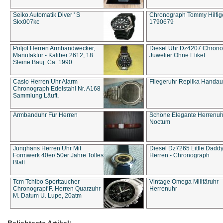
Seiko Automatik Diver ' S
Chronograph Tommy Hilfige
Skx007kc
1790679
Poljot Herren Armbandwecker,
Diesel Uhr Dz4207 Chron
Manufaktur - Kaliber 2612, 18
Juwelier Ohne Etiket
Steine Bauj. Ca. 1990
Casio Herren Uhr Alarm
Fliegeruhr Replika Handau
Chronograph Edelstahl Nr. A168
Sammlung Läuft,
Armbanduhr Für Herren
Schöne Elegante Herrenuh
Noctum
Junghans Herren Uhr Mit
Diesel Dz7265 Little Dadd
Formwerk 40er/ 50er Jahre Tolles
Herren - Chronograph
Blatt
Tcm Tchibo Sporttaucher
Vintage Omega Militäruhr
Chronograpf F. Herren Quarzuhr
Herrenuhr
M. Datum U. Lupe, 20atm