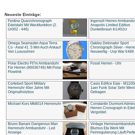
Neueste Einträge:
Festina Quarzchronograph
Ingersoll Herren Armbandu
Edelstahl Mit Weckfunktion (2.
Anapolis Limited Edition
Ur002 - 446)
Dunkelbraun In1402cr
Omega Seamaster Aqua Terra
Oakley Detonator Sport
Co - Axial 41. 5 Mm Auch Ankauf
Chronograph Silver - Herre
Von Luxusuhren
Neuwertig - Uvp War €489
Polar Electro Ft7m Armbanduhr
Fossil Herren - Uhr
Für Herren (90036746) Mit Polar
Flowlink
Cortebert Sport Military
Casio Edifice Eqw - M1100
Herrenuhr 40er Jahre Mit
1aer Funk Solar Sehr Wen
Originalholzbox
Getragen
Michael Kors Mk8014 Herrenuhr
Constantin Durmont Admira
Herren Cronograph In Edel
Vergoldet
Bruno Banani Dangerous Man
Vintage Herrenarmbanduh
Herrenuhr Armbanduhr - Led
Blumus Eta Werk Mit
Anzeige
Feinregulierung Läuft Perfe