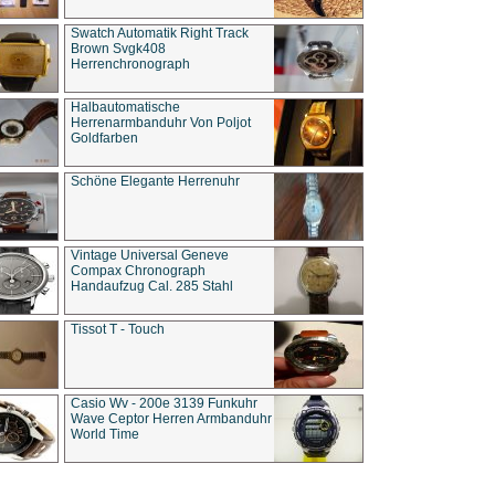
Swatch Automatik Right Track
Brown Svgk408
Herrenchronograph
Halbautomatische
Herrenarmbanduhr Von Poljot
Goldfarben
Schöne Elegante Herrenuhr
Vintage Universal Geneve
Compax Chronograph
Handaufzug Cal. 285 Stahl
Tissot T - Touch
Casio Wv - 200e 3139 Funkuhr
Wave Ceptor Herren Armbanduhr
World Time