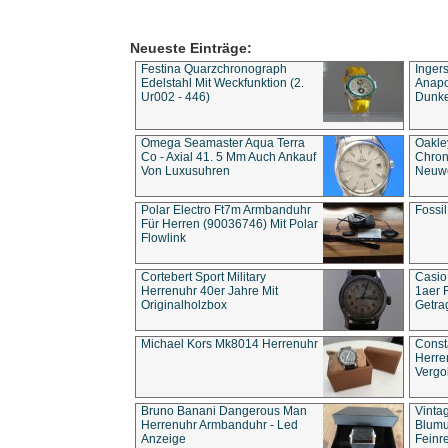
Neueste Einträge:
Festina Quarzchronograph
Inger
Edelstahl Mit Weckfunktion (2.
Anapol
Ur002 - 446)
Dunke
Omega Seamaster Aqua Terra
Oakle
Co - Axial 41. 5 Mm Auch Ankauf
Chron
Von Luxusuhren
Neuwe
Polar Electro Ft7m Armbanduhr
Fossil
Für Herren (90036746) Mit Polar
Flowlink
Cortebert Sport Military
Casio
Herrenuhr 40er Jahre Mit
1aer 
Originalholzbox
Getra
Michael Kors Mk8014 Herrenuhr
Const
Herre
Vergo
Bruno Banani Dangerous Man
Vinta
Herrenuhr Armbanduhr - Led
Blumu
Anzeige
Feinre