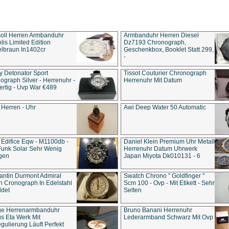
soll Herren Armbanduhr
Armbanduhr Herren Diesel
is Limited Edition
Dz7193 Chro­no­graph,
lbraun In1402cr
Geschenkbox, Booklet Statt 299,
-
y Detonator Sport
Tissot Couturier Chronograph
ograph Silver - Herrenuhr -
Herrenuhr Mit Datum
rtig - Uvp War €489
 Herren - Uhr
Awi Deep Water 50 Automatic
 Edifice Eqw - M1100db -
Daniel Klein Premium Uhr Metall
Funk Solar Sehr Wenig
Herrenuhr Datum Uhrwerk
gen
Japan Miyota Dk010131 - 6
antin Durmont Admiral
Swatch Chrono " Goldfinger "
n Cronograph In Edelstahl
Scm 100 - Ovp - Mit Etikett - Sehr
ldet
Selten
ge Herrenarmbanduhr
Bruno Banani Herrenuhr
s Eta Werk Mit
Lederarmband Schwarz Mit Ovp
gulierung Läuft Perfekt