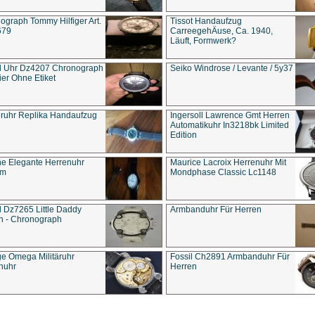
ograph Tommy Hilfiger Art.
Tissot Handaufzug
679
CarreegehÄuse, Ca. 1940,
Läuft, Formwerk?
l Uhr Dz4207 Chronograph
Seiko Windrose / Levante / 5y37
ier Ohne Etiket
eruhr Replika Handaufzug
Ingersoll Lawrence Gmt Herren
Automatikuhr In3218bk Limited
Edition
e Elegante Herrenuhr
Maurice Lacroix Herrenuhr Mit
um
Mondphase Classic Lc1148
l Dz7265 Little Daddy
Armbanduhr Für Herren
n - Chronograph
ge Omega Militäruhr
Fossil Ch2891 Armbanduhr Für
nuhr
Herren