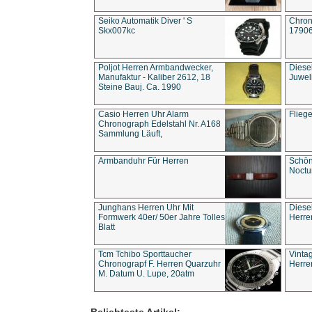
Seiko Automatik Diver ' S
Chron
Skx007kc
1790
Poljot Herren Armbandwecker,
Diese
Manufaktur - Kaliber 2612, 18
Juwel
Steine Bauj. Ca. 1990
Casio Herren Uhr Alarm
Flieg
Chronograph Edelstahl Nr. A168
Sammlung Läuft,
Armbanduhr Für Herren
Schön
Noct
Junghans Herren Uhr Mit
Diese
Formwerk 40er/ 50er Jahre Tolles
Herre
Blatt
Tcm Tchibo Sporttaucher
Vinta
Chronograpf F. Herren Quarzuhr
Herre
M. Datum U. Lupe, 20atm