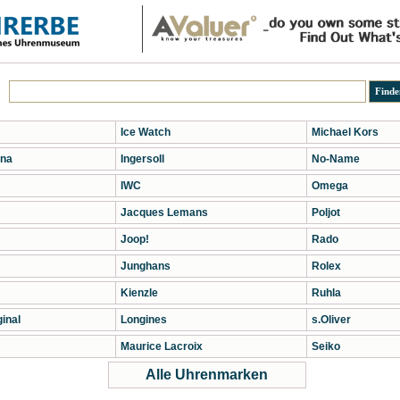
Ice Watch
Michael Kors
na
Ingersoll
No-Name
IWC
Omega
Jacques Lemans
Poljot
Joop!
Rado
Junghans
Rolex
Kienzle
Ruhla
inal
Longines
s.Oliver
Maurice Lacroix
Seiko
Alle Uhrenmarken