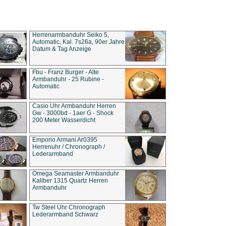
Herrenarmbanduhr Seiko 5,
Automatic, Kal. 7s26a, 90er Jahre
Datum & Tag Anzeige
Fbu - Franz Burger - Alte
Armbanduhr - 25 Rubine -
Automatic
Casio Uhr Armbanduhr Herren
Gw - 3000bd - 1aer G - Shock
200 Meter Wasserdicht
Emporio Armani Ar0395
Herrenuhr / Chronograph /
Lederarmband
Omega Seamaster Armbanduhr
Kaliber 1315 Quartz Herren
Armbanduhr
Tw Steel Uhr Chronograph
Lederarmband Schwarz