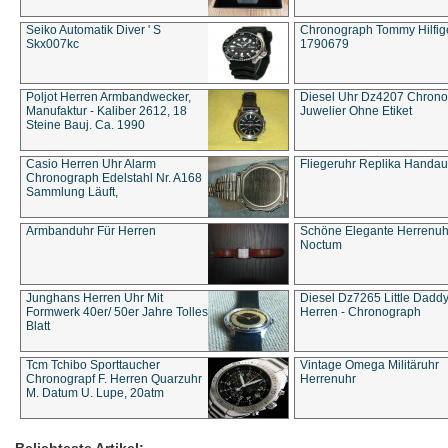
Seiko Automatik Diver ' S
Chronograph Tommy Hilfige
Skx007kc
1790679
Poljot Herren Armbandwecker,
Diesel Uhr Dz4207 Chron
Manufaktur - Kaliber 2612, 18
Juwelier Ohne Etiket
Steine Bauj. Ca. 1990
Casio Herren Uhr Alarm
Fliegeruhr Replika Handau
Chronograph Edelstahl Nr. A168
Sammlung Läuft,
Armbanduhr Für Herren
Schöne Elegante Herrenuh
Noctum
Junghans Herren Uhr Mit
Diesel Dz7265 Little Dadd
Formwerk 40er/ 50er Jahre Tolles
Herren - Chronograph
Blatt
Tcm Tchibo Sporttaucher
Vintage Omega Militäruhr
Chronograpf F. Herren Quarzuhr
Herrenuhr
M. Datum U. Lupe, 20atm