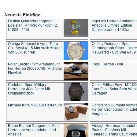
Neueste Einträge:
Festina Quarzchronograph
Ingersoll Herren Armbandu
Edelstahl Mit Weckfunktion (2.
Anapolis Limited Edition
Ur002 - 446)
Dunkelbraun In1402cr
Omega Seamaster Aqua Terra
Oakley Detonator Sport
Co - Axial 41. 5 Mm Auch Ankauf
Chronograph Silver - Herre
Von Luxusuhren
Neuwertig - Uvp War €489
Polar Electro Ft7m Armbanduhr
Fossil Herren - Uhr
Für Herren (90036746) Mit Polar
Flowlink
Cortebert Sport Military
Casio Edifice Eqw - M1100
Herrenuhr 40er Jahre Mit
1aer Funk Solar Sehr Wen
Originalholzbox
Getragen
Michael Kors Mk8014 Herrenuhr
Constantin Durmont Admira
Herren Cronograph In Edel
Vergoldet
Bruno Banani Dangerous Man
Vintage Herrenarmbanduh
Herrenuhr Armbanduhr - Led
Blumus Eta Werk Mit
Anzeige
Feinregulierung Läuft Perfe