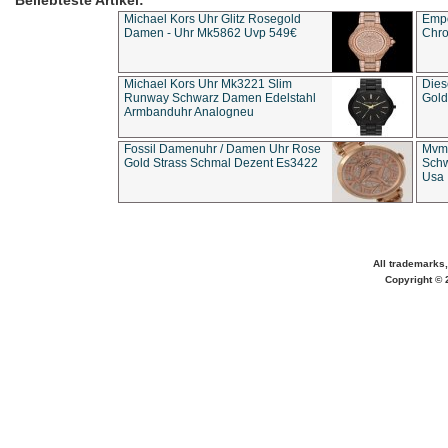
Beliebteste Artikel:
Michael Kors Uhr Glitz Rosegold
Empo
Damen - Uhr Mk5862 Uvp 549€
Chro
Michael Kors Uhr Mk3221 Slim
Dies
Runway Schwarz Damen Edelstahl
Gold
Armbanduhr Analogneu
Fossil Damenuhr / Damen Uhr Rose
Mvmt
Gold Strass Schmal Dezent Es3422
Schw
Usa 
All trademarks,
Copyright © 