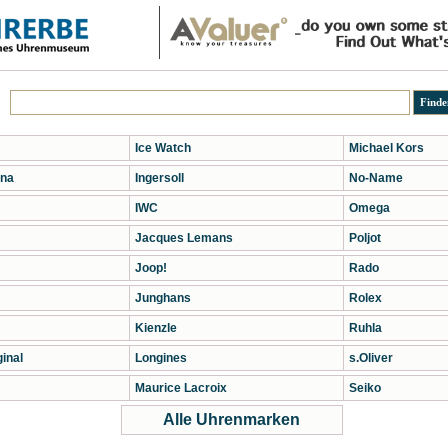
Ice Watch
Michael Kors
na
Ingersoll
No-Name
IWC
Omega
Jacques Lemans
Poljot
Joop!
Rado
Junghans
Rolex
Kienzle
Ruhla
inal
Longines
s.Oliver
Maurice Lacroix
Seiko
Alle Uhrenmarken