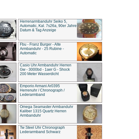
Herrenarmbanduhr Seiko 5,
Automatic, Kal. 7s26a, 90er Jahre
Datum & Tag Anzeige
Fbu - Franz Burger - Alte
Armbanduhr - 25 Rubine -
Automatic
Casio Uhr Armbanduhr Herren
Gw - 3000bd - 1aer G - Shock
200 Meter Wasserdicht
Emporio Armani Ar0395
Herrenuhr / Chronograph /
Lederarmband
Omega Seamaster Armbanduhr
Kaliber 1315 Quartz Herren
Armbanduhr
Tw Steel Uhr Chronograph
Lederarmband Schwarz