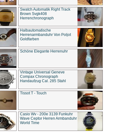
Swatch Automatik Right Track
Brown Svgk408
Herrenchronograph
Halbautomatische
Herrenarmbanduhr Von Poljot
Goldfarben
Schöne Elegante Herrenuhr
Vintage Universal Geneve
Compax Chronograph
Handaufzug Cal. 285 Stahl
Tissot T - Touch
Casio Wv - 200e 3139 Funkuhr
Wave Ceptor Herren Armbanduhr
World Time