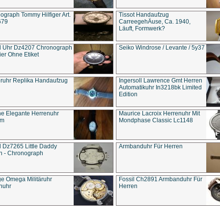
ograph Tommy Hilfiger Art.
Tissot Handaufzug
679
CarreegehÄuse, Ca. 1940,
Läuft, Formwerk?
l Uhr Dz4207 Chronograph
Seiko Windrose / Levante / 5y37
ier Ohne Etiket
eruhr Replika Handaufzug
Ingersoll Lawrence Gmt Herren
Automatikuhr In3218bk Limited
Edition
e Elegante Herrenuhr
Maurice Lacroix Herrenuhr Mit
um
Mondphase Classic Lc1148
l Dz7265 Little Daddy
Armbanduhr Für Herren
n - Chronograph
ge Omega Militäruhr
Fossil Ch2891 Armbanduhr Für
nuhr
Herren