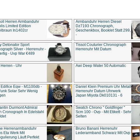
soll Herren Armbanduhr
Armbanduhr Herren Diesel
is Limited Edition
Dz7193 Chro­no­graph,
lbraun In1402cr
Geschenkbox, Booklet Statt 299,
-
y Detonator Sport
Tissot Couturier Chronograph
ograph Silver - Herrenuhr -
Herrenuhr Mit Datum
rtig - Uvp War €489
 Herren - Uhr
Awi Deep Water 50 Automatic
 Edifice Eqw - M1100db -
Daniel Klein Premium Uhr Metall
Funk Solar Sehr Wenig
Herrenuhr Datum Uhrwerk
gen
Japan Miyota Dk010131 - 6
antin Durmont Admiral
Swatch Chrono " Goldfinger "
n Cronograph In Edelstahl
Scm 100 - Ovp - Mit Etikett - Sehr
ldet
Selten
ge Herrenarmbanduhr
Bruno Banani Herrenuhr
s Eta Werk Mit
Lederarmband Schwarz Mit Ovp
gulierung Läuft Perfekt