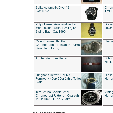
Seiko Automatik Diver ' S
Chron
Skx007kc
1790
Poljot Herren Armbandwecker,
Diese
Manufaktur - Kaliber 2612, 18
Juwel
Steine Bauj. Ca. 1990
Casio Herren Uhr Alarm
Flieg
Chronograph Edelstahl Nr. A168
Sammlung Läuft,
Armbanduhr Für Herren
Schön
Noct
Junghans Herren Uhr Mit
Diese
Formwerk 40er/ 50er Jahre Tolles
Herre
Blatt
Tcm Tchibo Sporttaucher
Vinta
Chronograpf F. Herren Quarzuhr
Herre
M. Datum U. Lupe, 20atm