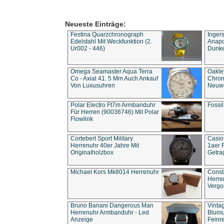
Neueste Einträge:
Festina Quarzchronograph
Inger
Edelstahl Mit Weckfunktion (2.
Anapol
Ur002 - 446)
Dunke
Omega Seamaster Aqua Terra
Oakle
Co - Axial 41. 5 Mm Auch Ankauf
Chron
Von Luxusuhren
Neuwe
Polar Electro Ft7m Armbanduhr
Fossil
Für Herren (90036746) Mit Polar
Flowlink
Cortebert Sport Military
Casio
Herrenuhr 40er Jahre Mit
1aer 
Originalholzbox
Getra
Michael Kors Mk8014 Herrenuhr
Const
Herre
Vergo
Bruno Banani Dangerous Man
Vinta
Herrenuhr Armbanduhr - Led
Blumu
Anzeige
Feinre