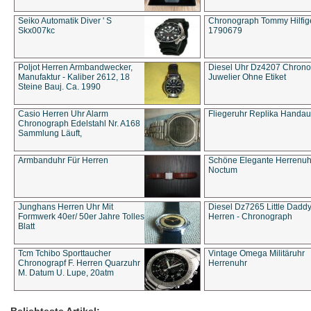
Seiko Automatik Diver ' S
Chronograph Tommy Hilfige
Skx007kc
1790679
Poljot Herren Armbandwecker,
Diesel Uhr Dz4207 Chron
Manufaktur - Kaliber 2612, 18
Juwelier Ohne Etiket
Steine Bauj. Ca. 1990
Casio Herren Uhr Alarm
Fliegeruhr Replika Handau
Chronograph Edelstahl Nr. A168
Sammlung Läuft,
Armbanduhr Für Herren
Schöne Elegante Herrenuh
Noctum
Junghans Herren Uhr Mit
Diesel Dz7265 Little Dadd
Formwerk 40er/ 50er Jahre Tolles
Herren - Chronograph
Blatt
Tcm Tchibo Sporttaucher
Vintage Omega Militäruhr
Chronograpf F. Herren Quarzuhr
Herrenuhr
M. Datum U. Lupe, 20atm