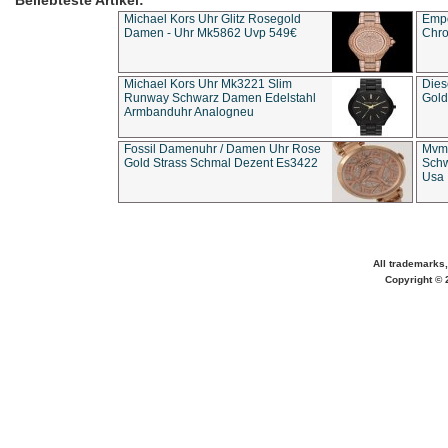
Beliebteste Artikel:
Michael Kors Uhr Glitz Rosegold
Empo
Damen - Uhr Mk5862 Uvp 549€
Chro
Michael Kors Uhr Mk3221 Slim
Dies
Runway Schwarz Damen Edelstahl
Gold
Armbanduhr Analogneu
Fossil Damenuhr / Damen Uhr Rose
Mvmt
Gold Strass Schmal Dezent Es3422
Schw
Usa 
All trademarks,
Copyright © 