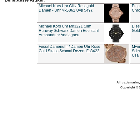
Beliebteste Artikel:
Michael Kors Uhr Glitz Rosegold
Empo
Damen - Uhr Mk5862 Uvp 549€
Chro
Michael Kors Uhr Mk3221 Slim
Dies
Runway Schwarz Damen Edelstahl
Gold
Armbanduhr Analogneu
Fossil Damenuhr / Damen Uhr Rose
Mvmt
Gold Strass Schmal Dezent Es3422
Schw
Usa 
All trademarks,
Copyright © 