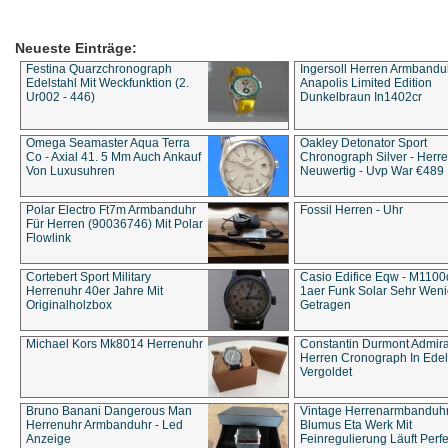
Neueste Einträge:
Festina Quarzchronograph
Ingersoll Herren Armbandu
Edelstahl Mit Weckfunktion (2.
Anapolis Limited Edition
Ur002 - 446)
Dunkelbraun In1402cr
Omega Seamaster Aqua Terra
Oakley Detonator Sport
Co - Axial 41. 5 Mm Auch Ankauf
Chronograph Silver - Herre
Von Luxusuhren
Neuwertig - Uvp War €489
Polar Electro Ft7m Armbanduhr
Fossil Herren - Uhr
Für Herren (90036746) Mit Polar
Flowlink
Cortebert Sport Military
Casio Edifice Eqw - M1100
Herrenuhr 40er Jahre Mit
1aer Funk Solar Sehr Wen
Originalholzbox
Getragen
Michael Kors Mk8014 Herrenuhr
Constantin Durmont Admira
Herren Cronograph In Edel
Vergoldet
Bruno Banani Dangerous Man
Vintage Herrenarmbanduh
Herrenuhr Armbanduhr - Led
Blumus Eta Werk Mit
Anzeige
Feinregulierung Läuft Perfe