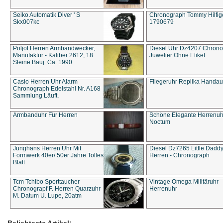
Seiko Automatik Diver ' S
Chronograph Tommy Hilfige
Skx007kc
1790679
Poljot Herren Armbandwecker,
Diesel Uhr Dz4207 Chron
Manufaktur - Kaliber 2612, 18
Juwelier Ohne Etiket
Steine Bauj. Ca. 1990
Casio Herren Uhr Alarm
Fliegeruhr Replika Handau
Chronograph Edelstahl Nr. A168
Sammlung Läuft,
Armbanduhr Für Herren
Schöne Elegante Herrenuh
Noctum
Junghans Herren Uhr Mit
Diesel Dz7265 Little Dadd
Formwerk 40er/ 50er Jahre Tolles
Herren - Chronograph
Blatt
Tcm Tchibo Sporttaucher
Vintage Omega Militäruhr
Chronograpf F. Herren Quarzuhr
Herrenuhr
M. Datum U. Lupe, 20atm