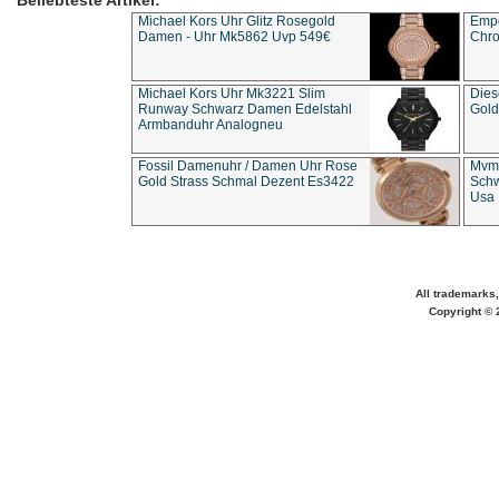
Beliebteste Artikel:
Michael Kors Uhr Glitz Rosegold
Empo
Damen - Uhr Mk5862 Uvp 549€
Chro
Michael Kors Uhr Mk3221 Slim
Dies
Runway Schwarz Damen Edelstahl
Gold
Armbanduhr Analogneu
Fossil Damenuhr / Damen Uhr Rose
Mvmt
Gold Strass Schmal Dezent Es3422
Schw
Usa 
All trademarks,
Copyright © 