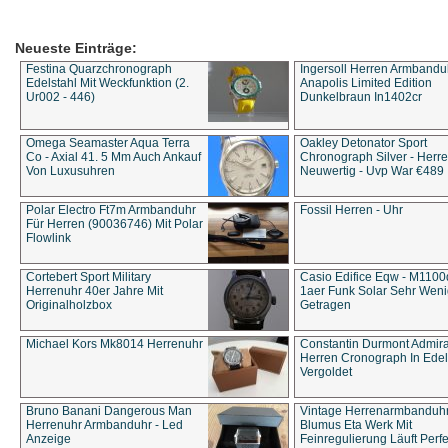
Neueste Einträge:
Festina Quarzchronograph
Ingersoll Herren Armbandu
Edelstahl Mit Weckfunktion (2.
Anapolis Limited Edition
Ur002 - 446)
Dunkelbraun In1402cr
Omega Seamaster Aqua Terra
Oakley Detonator Sport
Co - Axial 41. 5 Mm Auch Ankauf
Chronograph Silver - Herre
Von Luxusuhren
Neuwertig - Uvp War €489
Polar Electro Ft7m Armbanduhr
Fossil Herren - Uhr
Für Herren (90036746) Mit Polar
Flowlink
Cortebert Sport Military
Casio Edifice Eqw - M1100
Herrenuhr 40er Jahre Mit
1aer Funk Solar Sehr Wen
Originalholzbox
Getragen
Michael Kors Mk8014 Herrenuhr
Constantin Durmont Admira
Herren Cronograph In Edel
Vergoldet
Bruno Banani Dangerous Man
Vintage Herrenarmbanduh
Herrenuhr Armbanduhr - Led
Blumus Eta Werk Mit
Anzeige
Feinregulierung Läuft Perfe