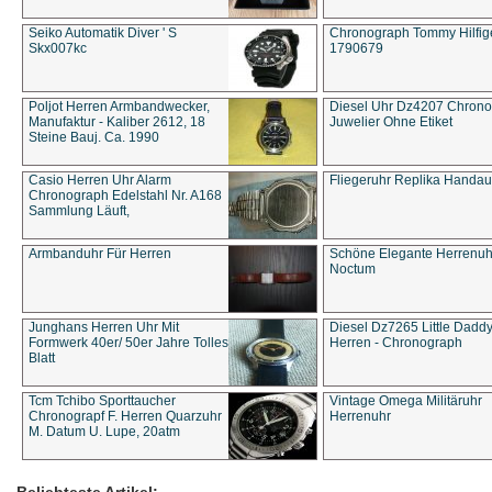
Seiko Automatik Diver ' S
Chronograph Tommy Hilfige
Skx007kc
1790679
Poljot Herren Armbandwecker,
Diesel Uhr Dz4207 Chron
Manufaktur - Kaliber 2612, 18
Juwelier Ohne Etiket
Steine Bauj. Ca. 1990
Casio Herren Uhr Alarm
Fliegeruhr Replika Handau
Chronograph Edelstahl Nr. A168
Sammlung Läuft,
Armbanduhr Für Herren
Schöne Elegante Herrenuh
Noctum
Junghans Herren Uhr Mit
Diesel Dz7265 Little Dadd
Formwerk 40er/ 50er Jahre Tolles
Herren - Chronograph
Blatt
Tcm Tchibo Sporttaucher
Vintage Omega Militäruhr
Chronograpf F. Herren Quarzuhr
Herrenuhr
M. Datum U. Lupe, 20atm