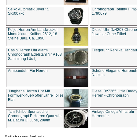
Seiko Automatik Diver ' S
Chronograph Tommy Hilfige
Skx007kc
1790679
Poljot Herren Armbandwecker,
Diesel Uhr Dz4207 Chron
Manufaktur - Kaliber 2612, 18
Juwelier Ohne Etiket
Steine Bauj. Ca. 1990
Casio Herren Uhr Alarm
Fliegeruhr Replika Handau
Chronograph Edelstahl Nr. A168
Sammlung Läuft,
Armbanduhr Für Herren
Schöne Elegante Herrenuh
Noctum
Junghans Herren Uhr Mit
Diesel Dz7265 Little Dadd
Formwerk 40er/ 50er Jahre Tolles
Herren - Chronograph
Blatt
Tcm Tchibo Sporttaucher
Vintage Omega Militäruhr
Chronograpf F. Herren Quarzuhr
Herrenuhr
M. Datum U. Lupe, 20atm