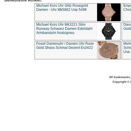
Beliebteste Artikel:
Michael Kors Uhr Glitz Rosegold
Empo
Damen - Uhr Mk5862 Uvp 549€
Chro
Michael Kors Uhr Mk3221 Slim
Dies
Runway Schwarz Damen Edelstahl
Gold
Armbanduhr Analogneu
Fossil Damenuhr / Damen Uhr Rose
Mvmt
Gold Strass Schmal Dezent Es3422
Schw
Usa 
All trademarks,
Copyright © 