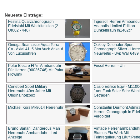
Neueste Einträge:
Festina Quarzchronograph
Ingersoll Herren Armbandu
Edelstahl Mit Weckfunktion (2.
Anapolis Limited Edition
Ur002 - 446)
Dunkelbraun In1402cr
Omega Seamaster Aqua Terra
Oakley Detonator Sport
Co - Axial 41. 5 Mm Auch Ankauf
Chronograph Silver - Herre
Von Luxusuhren
Neuwertig - Uvp War €489
Polar Electro Ft7m Armbanduhr
Fossil Herren - Uhr
Für Herren (90036746) Mit Polar
Flowlink
Cortebert Sport Military
Casio Edifice Eqw - M1100
Herrenuhr 40er Jahre Mit
1aer Funk Solar Sehr Wen
Originalholzbox
Getragen
Michael Kors Mk8014 Herrenuhr
Constantin Durmont Admira
Herren Cronograph In Edel
Vergoldet
Bruno Banani Dangerous Man
Vintage Herrenarmbanduh
Herrenuhr Armbanduhr - Led
Blumus Eta Werk Mit
Anzeige
Feinregulierung Läuft Perfe