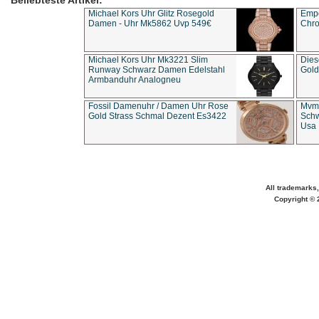
Beliebteste Artikel:
Michael Kors Uhr Glitz Rosegold
Empo
Damen - Uhr Mk5862 Uvp 549€
Chro
Michael Kors Uhr Mk3221 Slim
Dies
Runway Schwarz Damen Edelstahl
Gold
Armbanduhr Analogneu
Fossil Damenuhr / Damen Uhr Rose
Mvmt
Gold Strass Schmal Dezent Es3422
Schw
Usa 
All trademarks,
Copyright © 