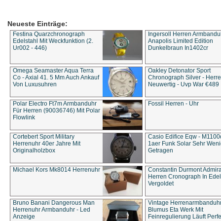
Neueste Einträge:
Festina Quarzchronograph
Ingersoll Herren Armbandu
Edelstahl Mit Weckfunktion (2.
Anapolis Limited Edition
Ur002 - 446)
Dunkelbraun In1402cr
Omega Seamaster Aqua Terra
Oakley Detonator Sport
Co - Axial 41. 5 Mm Auch Ankauf
Chronograph Silver - Herre
Von Luxusuhren
Neuwertig - Uvp War €489
Polar Electro Ft7m Armbanduhr
Fossil Herren - Uhr
Für Herren (90036746) Mit Polar
Flowlink
Cortebert Sport Military
Casio Edifice Eqw - M1100
Herrenuhr 40er Jahre Mit
1aer Funk Solar Sehr Wen
Originalholzbox
Getragen
Michael Kors Mk8014 Herrenuhr
Constantin Durmont Admira
Herren Cronograph In Edel
Vergoldet
Bruno Banani Dangerous Man
Vintage Herrenarmbanduh
Herrenuhr Armbanduhr - Led
Blumus Eta Werk Mit
Anzeige
Feinregulierung Läuft Perfe