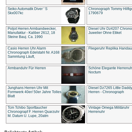
Seiko Automatik Diver ' S
Chronograph Tommy Hilfige
Skx007kc
1790679
Poljot Herren Armbandwecker,
Diesel Uhr Dz4207 Chron
Manufaktur - Kaliber 2612, 18
Juwelier Ohne Etiket
Steine Bauj. Ca. 1990
Casio Herren Uhr Alarm
Fliegeruhr Replika Handau
Chronograph Edelstahl Nr. A168
Sammlung Läuft,
Armbanduhr Für Herren
Schöne Elegante Herrenuh
Noctum
Junghans Herren Uhr Mit
Diesel Dz7265 Little Dadd
Formwerk 40er/ 50er Jahre Tolles
Herren - Chronograph
Blatt
Tcm Tchibo Sporttaucher
Vintage Omega Militäruhr
Chronograpf F. Herren Quarzuhr
Herrenuhr
M. Datum U. Lupe, 20atm