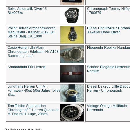
Seiko Automatik Diver ' S
Chronograph Tommy Hilfige
Skx007kc
1790679
Poljot Herren Armbandwecker,
Diesel Uhr Dz4207 Chron
Manufaktur - Kaliber 2612, 18
Juwelier Ohne Etiket
Steine Bauj. Ca. 1990
Casio Herren Uhr Alarm
Fliegeruhr Replika Handau
Chronograph Edelstahl Nr. A168
Sammlung Läuft,
Armbanduhr Für Herren
Schöne Elegante Herrenuh
Noctum
Junghans Herren Uhr Mit
Diesel Dz7265 Little Dadd
Formwerk 40er/ 50er Jahre Tolles
Herren - Chronograph
Blatt
Tcm Tchibo Sporttaucher
Vintage Omega Militäruhr
Chronograpf F. Herren Quarzuhr
Herrenuhr
M. Datum U. Lupe, 20atm