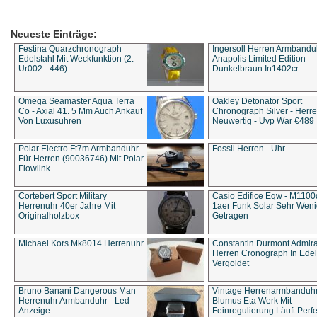
Neueste Einträge:
Festina Quarzchronograph
Ingersoll Herren Armbandu
Edelstahl Mit Weckfunktion (2.
Anapolis Limited Edition
Ur002 - 446)
Dunkelbraun In1402cr
Omega Seamaster Aqua Terra
Oakley Detonator Sport
Co - Axial 41. 5 Mm Auch Ankauf
Chronograph Silver - Herre
Von Luxusuhren
Neuwertig - Uvp War €489
Polar Electro Ft7m Armbanduhr
Fossil Herren - Uhr
Für Herren (90036746) Mit Polar
Flowlink
Cortebert Sport Military
Casio Edifice Eqw - M1100
Herrenuhr 40er Jahre Mit
1aer Funk Solar Sehr Wen
Originalholzbox
Getragen
Michael Kors Mk8014 Herrenuhr
Constantin Durmont Admira
Herren Cronograph In Edel
Vergoldet
Bruno Banani Dangerous Man
Vintage Herrenarmbanduh
Herrenuhr Armbanduhr - Led
Blumus Eta Werk Mit
Anzeige
Feinregulierung Läuft Perfe