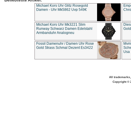
Beliebteste Artikel:
Michael Kors Uhr Glitz Rosegold
Empo
Damen - Uhr Mk5862 Uvp 549€
Chro
Michael Kors Uhr Mk3221 Slim
Dies
Runway Schwarz Damen Edelstahl
Gold
Armbanduhr Analogneu
Fossil Damenuhr / Damen Uhr Rose
Mvmt
Gold Strass Schmal Dezent Es3422
Schw
Usa 
All trademarks,
Copyright © 