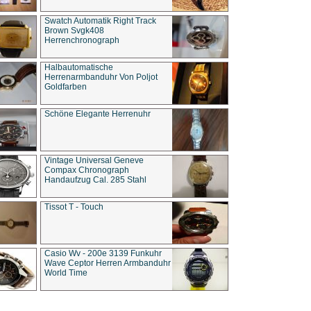
Swatch Automatik Right Track
Brown Svgk408
Herrenchronograph
Halbautomatische
Herrenarmbanduhr Von Poljot
Goldfarben
Schöne Elegante Herrenuhr
Vintage Universal Geneve
Compax Chronograph
Handaufzug Cal. 285 Stahl
Tissot T - Touch
Casio Wv - 200e 3139 Funkuhr
Wave Ceptor Herren Armbanduhr
World Time