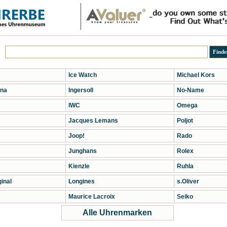
Ice Watch
Michael Kors
na
Ingersoll
No-Name
IWC
Omega
Jacques Lemans
Poljot
Joop!
Rado
Junghans
Rolex
Kienzle
Ruhla
inal
Longines
s.Oliver
Maurice Lacroix
Seiko
Alle Uhrenmarken