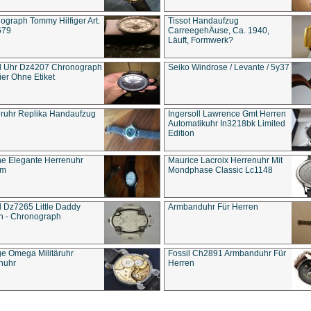
ograph Tommy Hilfiger Art.
Tissot Handaufzug
679
CarreegehÄuse, Ca. 1940,
Läuft, Formwerk?
l Uhr Dz4207 Chronograph
Seiko Windrose / Levante / 5y37
ier Ohne Etiket
eruhr Replika Handaufzug
Ingersoll Lawrence Gmt Herren
Automatikuhr In3218bk Limited
Edition
e Elegante Herrenuhr
Maurice Lacroix Herrenuhr Mit
um
Mondphase Classic Lc1148
l Dz7265 Little Daddy
Armbanduhr Für Herren
n - Chronograph
ge Omega Militäruhr
Fossil Ch2891 Armbanduhr Für
nuhr
Herren