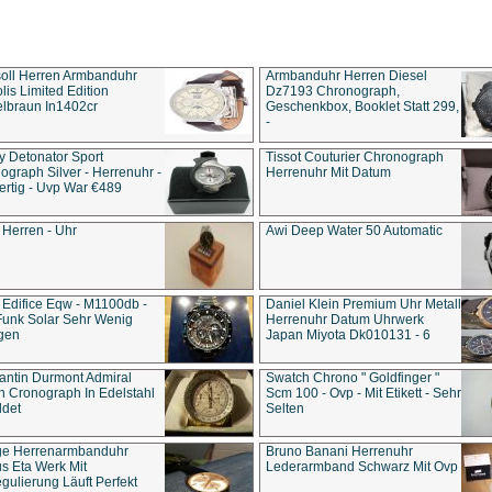
soll Herren Armbanduhr
Armbanduhr Herren Diesel
is Limited Edition
Dz7193 Chro­no­graph,
lbraun In1402cr
Geschenkbox, Booklet Statt 299,
-
y Detonator Sport
Tissot Couturier Chronograph
ograph Silver - Herrenuhr -
Herrenuhr Mit Datum
rtig - Uvp War €489
 Herren - Uhr
Awi Deep Water 50 Automatic
 Edifice Eqw - M1100db -
Daniel Klein Premium Uhr Metall
Funk Solar Sehr Wenig
Herrenuhr Datum Uhrwerk
gen
Japan Miyota Dk010131 - 6
antin Durmont Admiral
Swatch Chrono " Goldfinger "
n Cronograph In Edelstahl
Scm 100 - Ovp - Mit Etikett - Sehr
ldet
Selten
ge Herrenarmbanduhr
Bruno Banani Herrenuhr
s Eta Werk Mit
Lederarmband Schwarz Mit Ovp
gulierung Läuft Perfekt