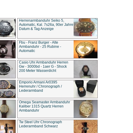
Herrenarmbanduhr Seiko 5,
Automatic, Kal. 7s26a, 90er Jahre
Datum & Tag Anzeige
Fbu - Franz Burger - Alte
Armbanduhr - 25 Rubine -
Automatic
Casio Uhr Armbanduhr Herren
Gw - 3000bd - 1aer G - Shock
200 Meter Wasserdicht
Emporio Armani Ar0395
Herrenuhr / Chronograph /
Lederarmband
Omega Seamaster Armbanduhr
Kaliber 1315 Quartz Herren
Armbanduhr
Tw Steel Uhr Chronograph
Lederarmband Schwarz