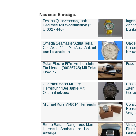
Neueste Einträge:
Festina Quarzchronograph
Inger
Edelstahl Mit Weckfunktion (2.
Anapol
Ur002 - 446)
Dunke
Omega Seamaster Aqua Terra
Oakle
Co - Axial 41. 5 Mm Auch Ankauf
Chron
Von Luxusuhren
Neuwe
Polar Electro Ft7m Armbanduhr
Fossil
Für Herren (90036746) Mit Polar
Flowlink
Cortebert Sport Military
Casio
Herrenuhr 40er Jahre Mit
1aer 
Originalholzbox
Getra
Michael Kors Mk8014 Herrenuhr
Const
Herre
Vergo
Bruno Banani Dangerous Man
Vinta
Herrenuhr Armbanduhr - Led
Blumu
Anzeige
Feinre