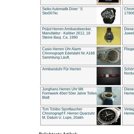
Seiko Automatik Diver ' S
Chron
Skx007kc
1790
Poljot Herren Armbandwecker,
Diese
Manufaktur - Kaliber 2612, 18
Juwel
Steine Bauj. Ca. 1990
Casio Herren Uhr Alarm
Flieg
Chronograph Edelstahl Nr. A168
Sammlung Läuft,
Armbanduhr Für Herren
Schön
Noct
Junghans Herren Uhr Mit
Diese
Formwerk 40er/ 50er Jahre Tolles
Herre
Blatt
Tcm Tchibo Sporttaucher
Vinta
Chronograpf F. Herren Quarzuhr
Herre
M. Datum U. Lupe, 20atm