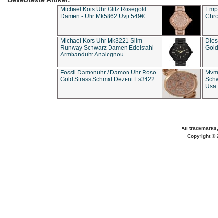
Beliebteste Artikel:
Michael Kors Uhr Glitz Rosegold
Empo
Damen - Uhr Mk5862 Uvp 549€
Chro
Michael Kors Uhr Mk3221 Slim
Dies
Runway Schwarz Damen Edelstahl
Gold
Armbanduhr Analogneu
Fossil Damenuhr / Damen Uhr Rose
Mvmt
Gold Strass Schmal Dezent Es3422
Schw
Usa 
All trademarks,
Copyright © 