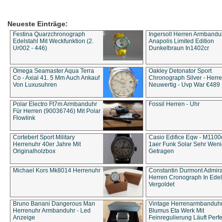
Neueste Einträge:
Festina Quarzchronograph
Ingersoll Herren Armbandu
Edelstahl Mit Weckfunktion (2.
Anapolis Limited Edition
Ur002 - 446)
Dunkelbraun In1402cr
Omega Seamaster Aqua Terra
Oakley Detonator Sport
Co - Axial 41. 5 Mm Auch Ankauf
Chronograph Silver - Herre
Von Luxusuhren
Neuwertig - Uvp War €489
Polar Electro Ft7m Armbanduhr
Fossil Herren - Uhr
Für Herren (90036746) Mit Polar
Flowlink
Cortebert Sport Military
Casio Edifice Eqw - M1100
Herrenuhr 40er Jahre Mit
1aer Funk Solar Sehr Wen
Originalholzbox
Getragen
Michael Kors Mk8014 Herrenuhr
Constantin Durmont Admira
Herren Cronograph In Edel
Vergoldet
Bruno Banani Dangerous Man
Vintage Herrenarmbanduh
Herrenuhr Armbanduhr - Led
Blumus Eta Werk Mit
Anzeige
Feinregulierung Läuft Perfe