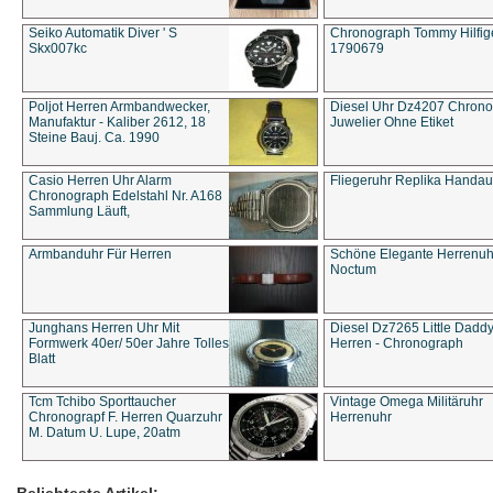
Seiko Automatik Diver ' S
Chronograph Tommy Hilfige
Skx007kc
1790679
Poljot Herren Armbandwecker,
Diesel Uhr Dz4207 Chron
Manufaktur - Kaliber 2612, 18
Juwelier Ohne Etiket
Steine Bauj. Ca. 1990
Casio Herren Uhr Alarm
Fliegeruhr Replika Handau
Chronograph Edelstahl Nr. A168
Sammlung Läuft,
Armbanduhr Für Herren
Schöne Elegante Herrenuh
Noctum
Junghans Herren Uhr Mit
Diesel Dz7265 Little Dadd
Formwerk 40er/ 50er Jahre Tolles
Herren - Chronograph
Blatt
Tcm Tchibo Sporttaucher
Vintage Omega Militäruhr
Chronograpf F. Herren Quarzuhr
Herrenuhr
M. Datum U. Lupe, 20atm